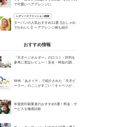
で可愛いヘアアレンジに
レディースファッション雑貨
0
ターバンの人気おすすめ11選【おしゃれ
でかわいい】ヘアアレンジ例も紹介
おすすめ情報
『天才ベジホルダー』の口コミ・評判を
参考に実証レビュー！安全・時短の調理
サポートアイテム！
NHK「あさイチ」で紹介された「天才ピ
ーラー」のここがすごい！キャベツがほ
わほわ4枚刃ピーラーの魅力に迫る！
年賀状印刷業者のおすすめ5選！料金・サ
ービスを徹底比較