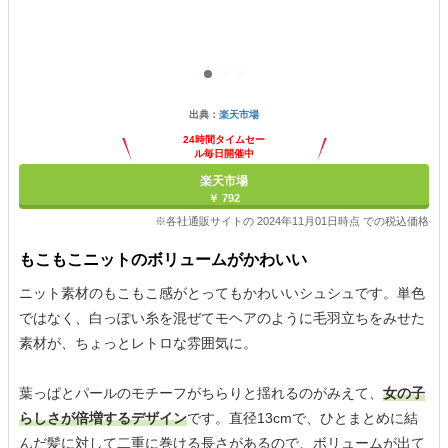
出典：
楽天市場
24時間タイムセー
ル毎日開催中
楽天市場
￥ 792
※各社通販サイトの 2024年11月01日時点 での税込価格
もこもこニットのボリュームがかわいい
ニット素材のもこもこ感がとってもかわいいシュシュです。単色
ではなく、白っぽい糸を混ぜてモヘアのように毛羽立ちをみせた
素材が、ちょっとレトロな雰囲気に。
葉っぱとパールのモチーフがちらりと揺れるのがみえて、
女の子
らしさが倍増するデザイン
です。直径13cmで、ひとまとめに結
んだ髪に対して二重に巻ける長さがあるので、ボリュームが出て