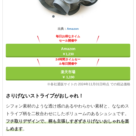
出典：
Amazon
毎日お得なタイム
セール開催中
Amazon
￥1,230
24時間タイムセー
ル毎日開催中
楽天市場
￥ 1,190
※各社通販サイトの 2024年11月01日時点 での税込価格
さりげないストライプがおしゃれ！
シフォン素材のような透け感のあるやわらかい素材と、ななめス
トライプ柄を二枚合わせにしたボリュームのあるシュシュです。
フチ取りデザインで、柄も主張しすぎずさりげないおしゃれを楽
しめます
。