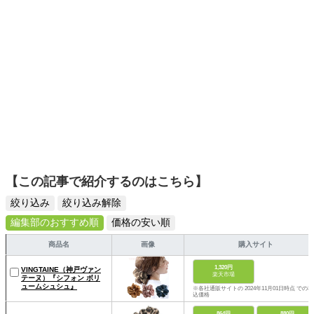
そんな視点から選んだおすすめ作品やアイテムを紹介しま
す。
【この記事で紹介するのはこちら】
絞り込み
絞り込み解除
編集部のおすすめ順
価格の安い順
商品名
画像
購入サイト
1,320円
VINGTAINE（神戸ヴァン
楽天市場
テーヌ）『シフォン ボリ
ュームシュシュ』
※各社通販サイトの 2024年11月01日時点 での税
込価格
864円
880円