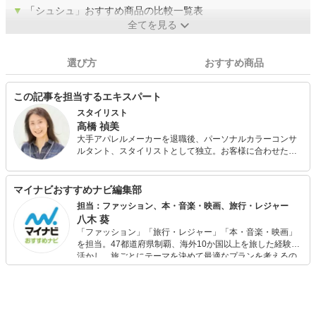
▼
「シュシュ」おすすめ商品の比較一覧表
全てを見る
選び方
おすすめ商品
この記事を担当するエキスパート
スタイリスト
高橋 禎美
大手アパレルメーカーを退職後、パーソナルカラーコンサ
ルタント、スタイリストとして独立。お客様に合わせたバ
ランスの取り方やファッションを楽しむコツを分かりやす
くアドバイス。パーソナルカラー診断も会社員時代から仕
事の中で関わっており実績と定評がある。 また、FPとして
マイナビおすすめナビ編集部
も活動しており、個人FP相談や投資初心者の女性に向けた
担当：ファッション、本・音楽・映画、旅行・レジャー
「はじめての投資セミナー」を開催中。お金とファッショ
八木 葵
ンに興味のある女性に支持されている。
「ファッション」「旅行・レジャー」「本・音楽・映画」
を担当。47都道府県制覇、海外10か国以上を旅した経験を
活かし、旅ごとにテーマを決めて最適なプランを考えるの
が得意。また、アパレルショップでの販売経験もあり。誰
でも手軽に楽しめるプチプラとトレンドを取り入れたコー
ディネートを提案します。本や映画から受けたインスピレ
ーションを日常や仕事に活かすことを大切にし、記事では