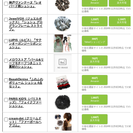
神戸ヴァンテーヌ『レオ
Amazon
楽天市場
パード柄シュシュ』
※各社通販サイトの 2024年11月01日時点 での税
込価格
JewelVOX（ジュエルボ
1,230円
1,190円
ックス）『シュシュ グロ
Amazon
楽天市場
グランフレーム ストライ
※各社通販サイトの 2024年11月01日時点 での税
プ』
込価格
399円
LUPIS（ルピス）『サテ
Yahoo!ショッピング
ンオーガンジーリボンシ
ュシュ』
※各社通販サイトの 2024年11月6日時点 での税
価格
792円
メロウストア『パール&リ
楽天市場
ーフモチーフつきニット
素材のシュシュ』
※各社通販サイトの 2024年11月01日時点 での税
込価格
850円
BaaakDenise『ふわふわ
Amazon
ボリューム シュシュ 4点
セット』
※各社通販サイトの 2024年11月6日時点 での税
価格
1,080円
PARIS KID'S（パリスキ
Amazon
ッズ）『フェイクファー
シュシュ』
※各社通販サイトの 2024年11月01日時点 での税
込価格
1,098円
cream-dot（クリームド
楽天市場
ット）『ファーボールヘ
アゴム』
※各社通販サイトの 2024年11月6日時点 での税
価格