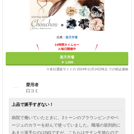
出典：
楽天市場
24時間タイムセー
ル毎日開催中
楽天市場
￥ 1,000
※各社通販サイトの 2024年11月14日時点 での税込価格
愛用者
口コミ
上品で派手すぎない！
病院で働いていたときに、2トーンのブラウンピンクやベ
ージュのカラーを好んで使っていました。職場の規則的に
あまり派手なのはNGですが、こちらはサテン生地なので