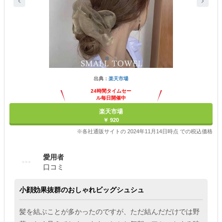
出典：
楽天市場
24時間タイムセー
ル毎日開催中
楽天市場
￥ 920
※各社通販サイトの 2024年11月14日時点 での税込価格
愛用者
口コミ
小顔効果抜群のおしゃれビッグシュシュ
髪を結ぶことが多かったのですが、ただ結んだだけでは野