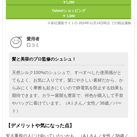
￥1,280
Yahoo!ショッピング
￥ 1,580
※各社通販サイトの 2024年11月14日時点 での税込価格
愛用者
口コミ
髪と美容のプロ監修のシュシュ！
天然シルク100%のシュシュで、すべすべした使用感がと
てもよく、お気に入りです。髪にやさしい素材だから、か
らみにくく摩擦も起きにくいので静電気を防止する効果も
期待できます。カラー展開も豊富で、何色か購入して手首
やバッグに着けています。（A.I.さん／女性／38歳／パー
ト）
【デメリットや気になった点】
安さ重視の人には向いていないかも。（A.I.さん／女性／38歳／