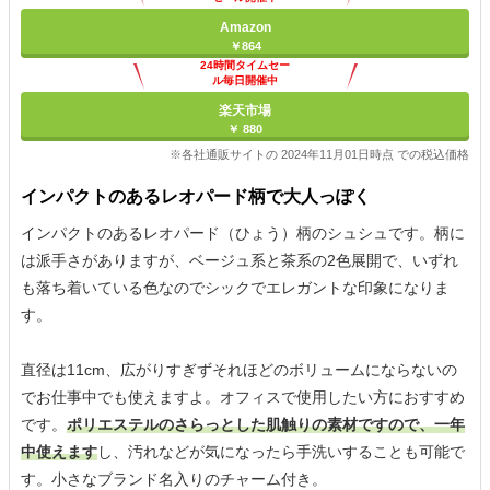
Amazon
￥864
24時間タイムセー
ル毎日開催中
楽天市場
￥ 880
※各社通販サイトの 2024年11月01日時点 での税込価格
インパクトのあるレオパード柄で大人っぽく
インパクトのあるレオパード（ひょう）柄のシュシュです。柄に
は派手さがありますが、ベージュ系と茶系の2色展開で、いずれ
も落ち着いている色なのでシックでエレガントな印象になりま
す。
直径は11cm、広がりすぎずそれほどのボリュームにならないの
でお仕事中でも使えますよ。オフィスで使用したい方におすすめ
です。
ポリエステルのさらっとした肌触りの素材ですので、一年
中使えます
し、汚れなどが気になったら手洗いすることも可能で
す。小さなブランド名入りのチャーム付き。