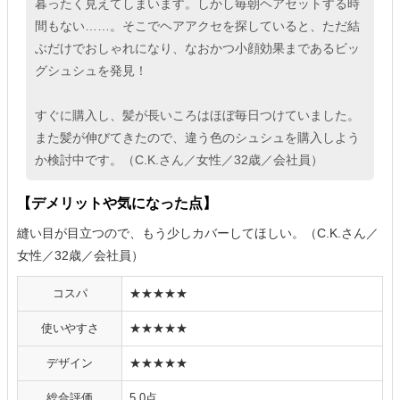
暮ったく見えてしまいます。しかし毎朝ヘアセットする時
間もない……。そこでヘアアクセを探していると、ただ結
ぶだけでおしゃれになり、なおかつ小顔効果まであるビッ
グシュシュを発見！
すぐに購入し、髪が長いころはほぼ毎日つけていました。
また髪が伸びてきたので、違う色のシュシュを購入しよう
か検討中です。（C.K.さん／女性／32歳／会社員）
【デメリットや気になった点】
縫い目が目立つので、もう少しカバーしてほしい。（C.K.さん／
女性／32歳／会社員）
コスパ
★★★★★
使いやすさ
★★★★★
デザイン
★★★★★
総合評価
5.0点