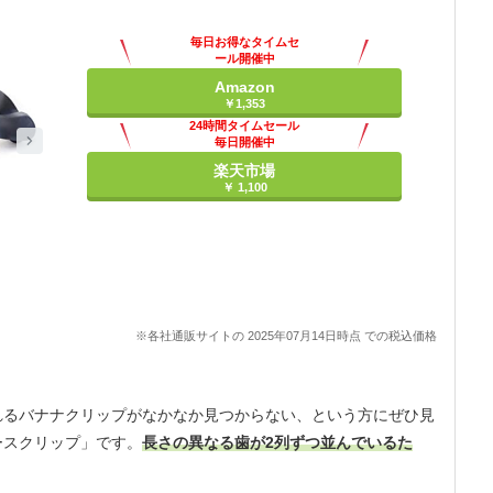
毎日お得なタイムセ
ール開催中
Amazon
￥1,353
24時間タイムセール
毎日開催中
楽天市場
￥ 1,100
※各社通販サイトの 2025年07月14日時点 での税込価格
れるバナナクリップがなかなか見つからない、という方にぜひ見
ースクリップ」です。
長さの異なる歯が2列ずつ並んでいるた
。