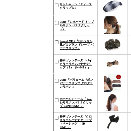
リトルムーン『ティース
クリップ大』
Lune『レオパード トリプ
ルリボン バナナクリッ
プ』
Jewel VOX『BIGフリル
風グログラン ドレープ バ
ナナクリップ』
神戸ヴァンテーヌ『バイ
カラーリボンバナナクリ
ップ（S）（H-443）』
Lune『ボリュームリボン
バナナクリップ グログラ
ンリボン 』
ボナバンチュール『ふん
わりリボンバナナクリッ
プ（a20055h）』
神戸ヴァンテーヌ『クロ
スリボンバナナクリップ
（ベーシック）（H-
364）』