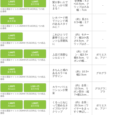
全体幅：4.3
1,353円
1,100円
髪が多い人で
×10.5cm、ク
Amazon
楽天市場
もしっかり留
-
リップはさみ
まる！
※各社通販サイトの 2025年07月14日時点 での税
幅：7cm
込価格
レオパード柄
990円
（約）長さ1
でトレンド感
楽天市場
0.5×幅：2.7
-
のあるスタイ
cm
※各社通販サイトの 2025年07月14日時点 での税
ルに！
込価格
これひとつで
（約）モチー
1,540円
豪華でエレガ
フ：幅14×高
Amazon
-
ントな雰囲気
さ9.5cm、ク
※各社通販サイトの 2025年7月23日時点 での税込
に
リップはさみ
価格
幅：8cm
（約）リボ
1,540円
1,540円
上品で清楚な
ン：縦2.5×
ポリエステ
Amazon
楽天市場
シルエット
横8.5cm、リ
ル、アクリル
※各社通販サイトの 2026年6月11日時点 での税込
ボンの幅：1.
価格
2cm、クリッ
プ：長さ8×
1,080円
きちんと感の
幅：1cm
（約）10.5×
楽天市場
あるカラー&
グログラン
幅2.5cm
デザイン
※各社通販サイトの 2025年7月23日時点 での税込
価格
（約）全長：
1,320円
1,320〜円
カラーバリエ
13.5cm、リ
グログラン、
Amazon
楽天市場
ーションが豊
ボン部分：縦
プラ
富
※各社通販サイトの 2025年7月23日時点 での税込
7×横12cm、
価格
クリップはさ
み幅：6.5cm
くるっとねじ
（約）全長：
1,980円
1,980円
って留めるタ
20.5cm（ワ
ポリエステ
Amazon
楽天市場
イプのバナナ
イヤーをまっ
ル、アクリル
※各社通販サイトの 2026年6月11日時点 での税込
クリップ
すぐ伸ばした
価格
とき）、クリ