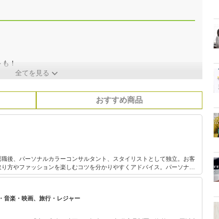
トも！
全てを見る
おすすめ商品
退職後、パーソナルカラーコンサルタント、スタイリストとして独立。お客
取り方やファッションを楽しむコツを分かりやすくアドバイス。パーソナル
中で関わっており実績と定評がある。 また、FPとしても活動して
資初心者の女性に向けた「はじめての投資セミナー」を開催中。お金とファッ
に支持されている。
・音楽・映画、旅行・レジャー