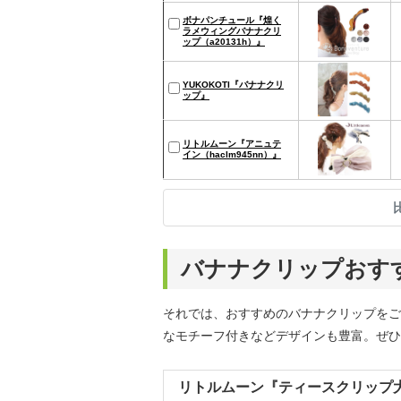
ボナパンチュール『煌く
ラメウィングバナナクリ
ップ（a20131h）』
YUKOKOTI『バナナクリ
ップ』
リトルムーン『アニュテ
イン（haclm945nn）』
バナナクリップおすす
それでは、おすすめのバナナクリップをご
なモチーフ付きなどデザインも豊富。ぜひ
リトルムーン『ティースクリップ