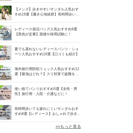
【メンズ】歩きやすいサンダル人気おす
すめ19選【履き心地抜群】長時間歩いて
も疲れないのはどれ？
レディース就活バッグ人気おすすめ9選
【黒色が定番】面接や採用試験に！
夏でも蒸れないレディースパンツ・ショ
ーツ人気おすすめ10選【口コミも紹介】
海外旅行用防犯リュック人気おすすめ12
選【最強はどれ？】スリ対策で盗難を防
ぐ！
使い捨てパンツおすすめ5選【女性・男
性】旅行用・入院・介護などに！
0
長時間歩いても疲れにくいサンダルおす
すめ8選【レディース】おしゃれで歩きや
すい！
>>もっと見る