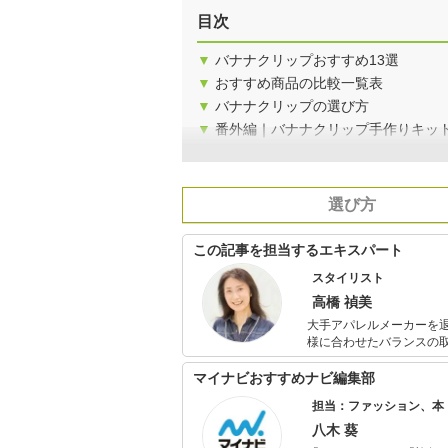
目次
▼
バナナクリップおすすめ13選
▼
おすすめ商品の比較一覧表
▼
バナナクリップの選び方
▼
番外編｜バナナクリップ手作りキッ
選び方
この記事を担当するエキスパート
スタイリスト
高橋 禎美
大手アパレルメーカーを
様に合わせたバランスの
カラー診断も会社員時代から仕事の
おり、個人FP相談や投
マイナビおすすめナビ編集部
ションに興味のある女性
担当：ファッション、本
八木 葵