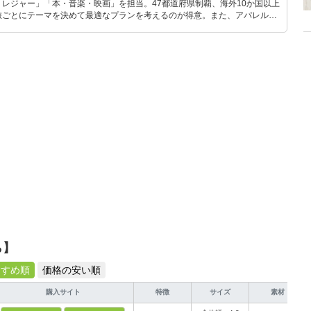
レジャー」「本・音楽・映画」を担当。47都道府県制覇、海外10か国以上
旅ごとにテーマを決めて最適なプランを考えるのが得意。また、アパレルシ
り。誰でも手軽に楽しめるプチプラとトレンドを取り入れたコーディネート
から受けたインスピレーションを日常や仕事に活かすことを大切にし、記事
だおすすめ作品やアイテムを紹介します。
ら】
すすめ順
価格の安い順
購入サイト
特徴
サイズ
素材