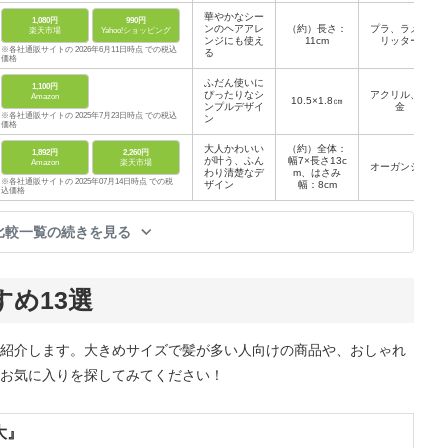
ップ：全長1
華やかなシー
1,080円
990円
0cm、幅：1.
ンのヘアアレ
（約）長さ：
プラ、ラメグ
楽天市場
Yahoo!ショッピング
5cm
ンジにも使え
11cm
リッター
※各社通販サイトの 2026年6月11日時点 での税込
る
価格
ふだん使いに
1,100円
ぴったりなシ
アクリル、合
Amazon
10.5×1.8㎝
ンプルデザイ
金
※各社通販サイトの 2025年7月23日時点 での税込
ン
価格
大人かわいい
（約）全体：
1,892円
2,260円
が叶う、ふん
幅7×長さ13c
Amazon
楽天市場
オーガンジー
わり清楚なデ
m、はさみ
※各社通販サイトの 2025年07月14日時点 での税
ザイン
幅：8cm
込価格
比較一覧の続きを見る
め13選
紹介します。大きめサイズで髪が多い人向けの商品や、おしゃれ
お気に入りを探してみてください！
大』