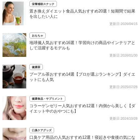
栄養補助スナック
置き換えダイエット食品人気おすすめ20選！短期間で結果
を出したい人に
更新日:2026/04/15
おもちゃ
地球儀人気おすすめ16選！学習向けの商品やインテリアと
して活躍するモデルも
更新日:2026/01/30
健康茶
プーアル茶おすすめ14選【プロが選ぶランキング】ダイエ
ットにも人気
更新日:2025/07/28
健康食品・サプリメント
コラーゲンゼリー人気おすすめ12選！内側から美しく【ダ
イエット中のおやつにも】
更新日:2024/10/28
口臭ケアグッズ
口臭ケア用品の人気おすすめ12選！寝起きや食後の気にな