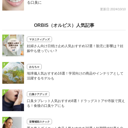
る口臭に
更新日:2024/10/10
ORBIS（オルビス）人気記事
1
マタニティグッズ
妊婦さん向け日焼け止め人気おすすめ12選！胎児に影響は？妊
娠中も使っていい？
2
おもちゃ
地球儀人気おすすめ16選！学習向けの商品やインテリアとして
活躍するモデルも
3
口臭ケアグッズ
口臭タブレット人気おすすめ8選！ドラッグストアや市販で買え
る！食後の口臭ケアにも
4
栄養補助スナック