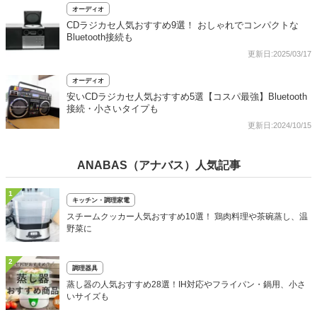
オーディオ
CDラジカセ人気おすすめ9選！ おしゃれでコンパクトな
Bluetooth接続も
更新日:2025/03/17
オーディオ
安いCDラジカセ人気おすすめ5選【コスパ最強】Bluetooth
接続・小さいタイプも
更新日:2024/10/15
ANABAS（アナバス）人気記事
1
キッチン・調理家電
スチームクッカー人気おすすめ10選！ 鶏肉料理や茶碗蒸し、温
野菜に
2
調理器具
蒸し器の人気おすすめ28選！IH対応やフライパン・鍋用、小さ
いサイズも