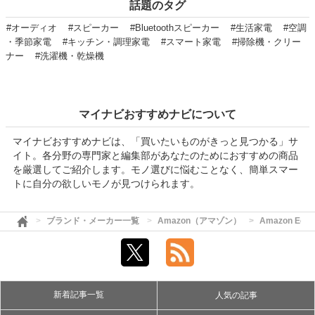
話題のタグ
#オーディオ
#スピーカー
#Bluetoothスピーカー
#生活家電
#空調
・季節家電
#キッチン・調理家電
#スマート家電
#掃除機・クリー
ナー
#洗濯機・乾燥機
マイナビおすすめナビについて
マイナビおすすめナビは、「買いたいものがきっと見つかる」サ
イト。各分野の専門家と編集部があなたのためにおすすめの商品
を厳選してご紹介します。モノ選びに悩むことなく、簡単スマー
トに自分の欲しいモノが見つけられます。
ブランド・メーカー一覧
Amazon（アマゾン）
Amazon E
新着記事一覧
人気の記事