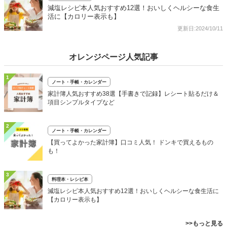
減塩レシピ本人気おすすめ12選！おいしくヘルシーな食生
活に【カロリー表示も】
更新日:2024/10/11
オレンジページ人気記事
1
ノート・手帳・カレンダー
家計簿人気おすすめ38選【手書きで記録】レシート貼るだけ＆
項目シンプルタイプなど
2
ノート・手帳・カレンダー
【買ってよかった家計簿】口コミ人気！ ドンキで買えるもの
も！
3
料理本・レシピ本
減塩レシピ本人気おすすめ12選！おいしくヘルシーな食生活に
【カロリー表示も】
>>もっと見る