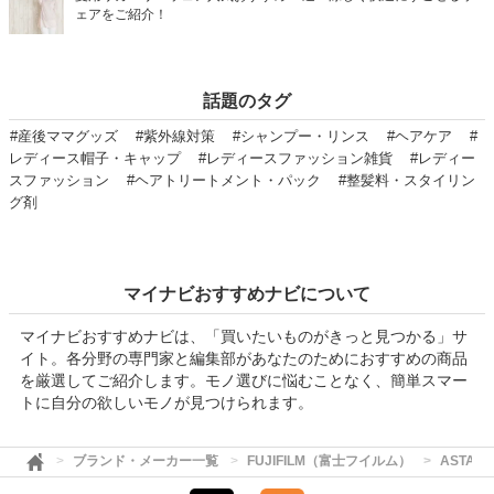
ェアをご紹介！
話題のタグ
#産後ママグッズ
#紫外線対策
#シャンプー・リンス
#ヘアケア
#
レディース帽子・キャップ
#レディースファッション雑貨
#レディー
スファッション
#ヘアトリートメント・パック
#整髪料・スタイリン
グ剤
マイナビおすすめナビについて
マイナビおすすめナビは、「買いたいものがきっと見つかる」サ
イト。各分野の専門家と編集部があなたのためにおすすめの商品
を厳選してご紹介します。モノ選びに悩むことなく、簡単スマー
トに自分の欲しいモノが見つけられます。
ブランド・メーカー一覧
FUJIFILM（富士フイルム）
ASTAL