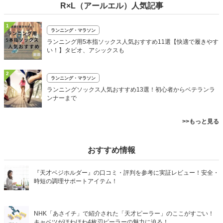
R×L（アールエル）人気記事
1
ランニング・マラソン
ランニング用5本指ソックス人気おすすめ11選【快適で履きやす
い！】タビオ、アシックスも
2
ランニング・マラソン
ランニングソックス人気おすすめ13選！初心者からベテランラ
ンナーまで
>>もっと見る
おすすめ情報
『天才ベジホルダー』の口コミ・評判を参考に実証レビュー！安全・
時短の調理サポートアイテム！
NHK「あさイチ」で紹介された「天才ピーラー」のここがすごい！
キャベツがほわほわ4枚刃ピーラーの魅力に迫る！