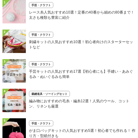
1
手芸・クラフト
レース糸人気おすすめ10選！定番の40番から細めの80番まで！
太さも種類も豊富に紹介
2
手芸・クラフト
刺繍キットの人気おすすめ10選！初心者向けのスターターセッ
トなど
3
手芸・クラフト
手芸キットの人気おすすめ17選【初心者にも】手縫い・あみぐ
るみ・ぬいぐるみも簡単
4
裁縫道具・ソーイングセット
編み物におすすめの毛糸・編糸12選！人気のウール、コット
ン、リネンも厳選
5
手芸・クラフト
がま口バッグキットの人気おすすめ5選！初心者でも作れる！ 作
り方・型紙付きも