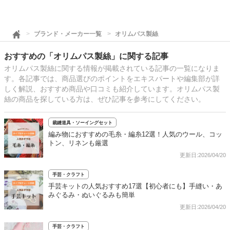
ブランド・メーカー一覧
オリムパス製絲
おすすめの「オリムパス製絲」に関する記事
オリムパス製絲に関する情報が掲載されている記事の一覧になりま
す。各記事では、商品選びのポイントをエキスパートや編集部が詳
しく解説、おすすめ商品や口コミも紹介しています。オリムパス製
絲の商品を探している方は、ぜひ記事を参考にしてください。
裁縫道具・ソーイングセット
編み物におすすめの毛糸・編糸12選！人気のウール、コッ
トン、リネンも厳選
更新日:2026/04/20
手芸・クラフト
手芸キットの人気おすすめ17選【初心者にも】手縫い・あ
みぐるみ・ぬいぐるみも簡単
更新日:2026/04/20
手芸・クラフト