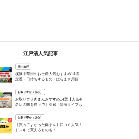
江戸清人気記事
国内旅行
横浜中華街のお土産人気おすすめ14選！
定番・日持ちするもの・ばらまき用個包
装タイプも
お取り寄せ（点心）
お取り寄せ肉まんおすすめ14選【人気有
名店の味を自宅で】冷蔵・冷凍タイプも
お取り寄せ（点心）
【買ってよかった肉まん】口コミ人気！
ドンキで買えるものも！