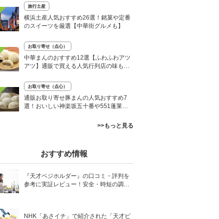
旅行土産
横浜土産人気おすすめ26選！銘菓や定番
のスイーツを厳選【中華街グルメも】
お取り寄せ（点心）
中華まんのおすすめ12選【ふわふわアツ
アツ】通販で買える人気行列店の味も紹
介！
お取り寄せ（点心）
通販お取り寄せ豚まんの人気おすすめ7
選！おいしい神楽坂五十番や551蓬莱も
紹介
>>もっと見る
おすすめ情報
『天才ベジホルダー』の口コミ・評判を
参考に実証レビュー！安全・時短の調理
サポートアイテム！
NHK「あさイチ」で紹介された「天才ピ