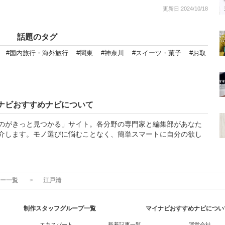
更新日:2024/10/18
話題のタグ
#国内旅行・海外旅行
#関東
#神奈川
#スイーツ・菓子
#お取
ナビおすすめナビについて
のがきっと見つかる」サイト。各分野の専門家と編集部があなた
介します。モノ選びに悩むことなく、簡単スマートに自分の欲し
ー一覧
江戸清
制作スタッフグループ一覧
マイナビおすすめナビについ
エキスパート
新着記事一覧
運営会社