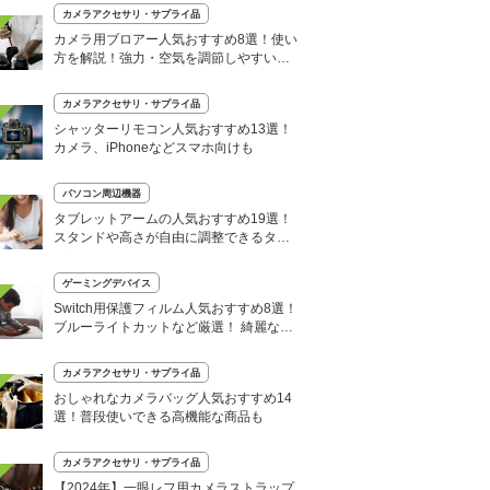
カメラアクセサリ・サプライ品
カメラ用ブロアー人気おすすめ8選！使い
方を解説！強力・空気を調節しやすい製
品も
カメラアクセサリ・サプライ品
シャッターリモコン人気おすすめ13選！
カメラ、iPhoneなどスマホ向けも
パソコン周辺機器
タブレットアームの人気おすすめ19選！
スタンドや高さが自由に調整できるタイ
プなど
ゲーミングデバイス
Switch用保護フィルム人気おすすめ8選！
ブルーライトカットなど厳選！ 綺麗な貼
り方も
カメラアクセサリ・サプライ品
おしゃれなカメラバッグ人気おすすめ14
選！普段使いできる高機能な商品も
カメラアクセサリ・サプライ品
【2024年】一眼レフ用カメラストラップ