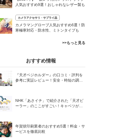
人気おすすめ9選！おしゃれなレザー製も
カメラアクセサリ・サプライ品
0
カメラマングローブ人気おすすめ6選！防
寒極寒対応・防水性、ミトンタイプも
>>もっと見る
おすすめ情報
『天才ベジホルダー』の口コミ・評判を
参考に実証レビュー！安全・時短の調理
サポートアイテム！
NHK「あさイチ」で紹介された「天才ピ
ーラー」のここがすごい！キャベツがほ
わほわ4枚刃ピーラーの魅力に迫る！
年賀状印刷業者のおすすめ5選！料金・サ
ービスを徹底比較