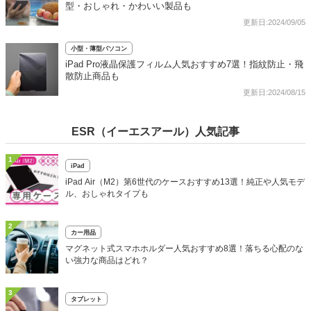
型・おしゃれ・かわいい製品も
更新日:2024/09/05
小型・薄型パソコン
iPad Pro液晶保護フィルム人気おすすめ7選！指紋防止・飛
散防止商品も
更新日:2024/08/15
ESR（イーエスアール）人気記事
1
iPad
iPad Air（M2）第6世代のケースおすすめ13選！純正や人気モデ
ル、おしゃれタイプも
2
カー用品
マグネット式スマホホルダー人気おすすめ8選！落ちる心配のな
い強力な商品はどれ？
3
タブレット