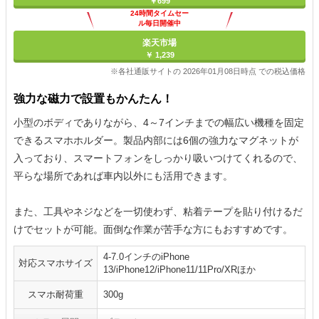
￥699
24時間タイムセー
ル毎日開催中
楽天市場
￥ 1,239
※各社通販サイトの 2026年01月08日時点 での税込価格
強力な磁力で設置もかんたん！
小型のボディでありながら、4～7インチまでの幅広い機種を固定
できるスマホホルダー。製品内部には6個の強力なマグネットが
入っており、スマートフォンをしっかり吸いつけてくれるので、
平らな場所であれば車内以外にも活用できます。
また、工具やネジなどを一切使わず、粘着テープを貼り付けるだ
けでセットが可能。面倒な作業が苦手な方にもおすすめです。
4-7.0インチのiPhone
対応スマホサイズ
13/iPhone12/iPhone11/11Pro/XRほか
スマホ耐荷重
300g