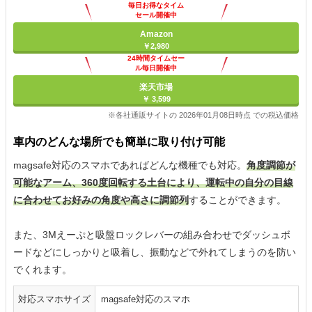
毎日お得なタイム
セール開催中
Amazon
￥2,980
24時間タイムセー
ル毎日開催中
楽天市場
￥ 3,599
※各社通販サイトの 2026年01月08日時点 での税込価格
車内のどんな場所でも簡単に取り付け可能
magsafe対応のスマホであればどんな機種でも対応。
角度調節が
可能なアーム、360度回転する土台により、運転中の自分の目線
に合わせてお好みの角度や高さに調節列
することができます。
また、3Mえーぷと吸盤ロックレバーの組み合わせでダッシュボ
ードなどにしっかりと吸着し、振動などで外れてしまうのを防い
でくれます。
対応スマホサイズ
magsafe対応のスマホ