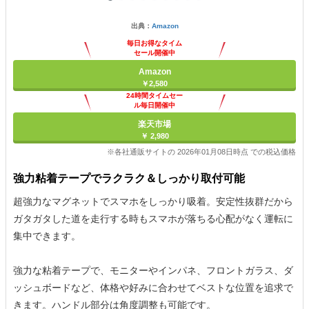
出典：
Amazon
毎日お得なタイム
セール開催中
Amazon
￥2,580
24時間タイムセー
ル毎日開催中
楽天市場
￥ 2,980
※各社通販サイトの 2026年01月08日時点 での税込価格
強力粘着テープでラクラク＆しっかり取付可能
超強力なマグネットでスマホをしっかり吸着。安定性抜群だから
ガタガタした道を走行する時もスマホが落ちる心配がなく運転に
集中できます。
強力な粘着テープで、モニターやインパネ、フロントガラス、ダ
ッシュボードなど、体格や好みに合わせてベストな位置を追求で
きます。ハンドル部分は角度調整も可能です。