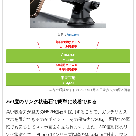
出典：
Amazon
毎日お得なタイム
セール開催中
Amazon
￥2,899
24時間タイムセー
ル毎日開催中
楽天市場
￥ 3,644
※各社通販サイトの 2026年1月20日時点 での税込価格
360度のリンク状磁石で簡単に装着できる
高い吸着力が魅力のN52H磁石を採用することで、ガッチリとス
マホを固定できるのがポイント。その保持力は20kg、悪路での運
転でも安心してスマホ画面を見られます。また、360度対応のリ
ング状磁石で、iPhone 12シリーズ以降のMagSafeに対応。ワン