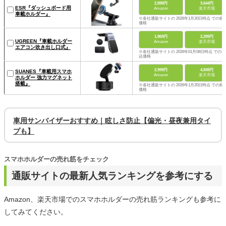
2,899円
3,644円
ESR『ダッシュボード用
Amazon
楽天市場
車載ホルダー』
※各社通販サイトの 2026年1月20日時点 での税
価格
1,869円
2,299円
UGREEN『車載ホルダー
Amazon
楽天市場
エアコン吹き出し口式』
※各社通販サイトの 2026年01月08日時点 での税
込価格
2,999円
4,849円
SUANES『車載用スマホ
Amazon
楽天市場
ホルダー 強力マグネット
搭載』
※各社通販サイトの 2026年1月20日時点 での税
価格
車用サンバイザーおすすめ｜眩しさ防止【偏光・昼夜兼用タイ
プも】
スマホホルダーの売れ筋をチェック
通販サイトの最新人気ランキングを参考にする
Amazon、楽天市場でのスマホホルダーの売れ筋ランキングも参考に
してみてください。