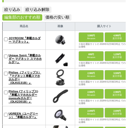
絞り込み
絞り込み解除
編集部のおすすめ順
価格の安い順
商品名
画像
購入サイト
3,580円
4,980円
JOYROOM『車載ホルダ
Amazon
楽天市場
ー マグネット』
※各社通販サイトの 2026年01月08日時点 での税
込価格
699円
1,239円
Unique Spirit『車載ホル
Amazon
楽天市場
ダー マグネット スマホホ
ルダー』
※各社通販サイトの 2026年01月08日時点 での税
込価格
Philips（フィリップス）
2,980円
3,599円
『マグネット車載スマホ
Amazon
楽天市場
ホルダー
※各社通販サイトの 2026年01月08日時点 での税
（DLK4131B）』
込価格
Philips (フィリップス)
2,580円
2,980円
『車載スマホホルダー
Amazon
楽天市場
magsafeホルダー
※各社通販サイトの 2026年01月08日時点 での税
（DLK2301B）』
込価格
2,099円
2,699円
UGREEN（ユーグリー
Amazon
楽天市場
ン）『車載ホルダー』
※各社通販サイトの 2026年01月08日時点 での税
込価格