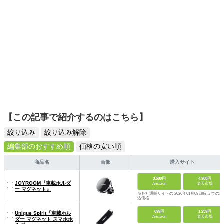
【この記事で紹介するのはこちら】
絞り込み
絞り込み解除
編集部のおすすめ順
価格の安い順
商品名
画像
購入サイト
3,580円
4,980円
JOYROOM『車載ホルダ
Amazon
楽天市場
ー マグネット』
※各社通販サイトの 2026年01月08日時点 での税
込価格
699円
1,239円
Unique Spirit『車載ホル
Amazon
楽天市場
ダー マグネット スマホホ