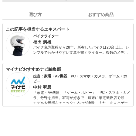
選び方
おすすめ商品
この記事を担当するエキスパート
バイクライター
福田 満雄
バイク免許取得から28年、所有したバイクは20台以上。シ
ンプルでわかりやすい文章を書くライター。複数のメディ
アで記事を書いています。 2020年8月時点の愛車はBMW
F850GSとホンダスーパーカブ110。 一日中バイクに乗っ
ているのが好き。過去には日帰り1,000kmツーリングや、
マイナビおすすめナビ編集部
スーパーカブ110で1日450kmツーリングなども。
担当：家電・AV機器、PC・スマホ・カメラ、ゲーム・ホ
ビー
中村 宥磨
「家電・AV機器」「ゲーム・ホビー」「PC・スマホ・カメ
ラ」分野を担当。家電が好きで、週末に家電量販店で最新
モデルや機能をチェックするのが趣味。また、友人とゲー
ムを楽しみながら、新作タイトルやイベント情報もいち早
くキャッチ。記事を通して、生活の質を底上げしてくれる
スタイリッシュで使いやすい家電や、みんなで楽しめるゲ
ームを発信していきます！