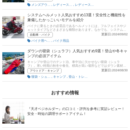
る3シーズンタイプの4つに分類されます。また、エルフやイエローコ
,
,
メンズアウター
レディースアウター
レディースジャケット・アウター
ーン、シンプソン、コミネといった人気ブランドから、おしゃれでか
っこいいモデルが多数発売されています。そこでこの記事では、バイ
クジャケットの選び方とおすすめ商品を紹介します。プロテクター内
システムヘルメット人気おすすめ13選！安全性と機能性を
蔵モデルもピックアップ。後半には、比較一覧表や通販サイトの最新
兼備したかっこいいモデルを紹介
人気ランキングもあるので、売れ筋や口コミとあわせてチェックして
みてください。
バイクに乗るときの必需品であるヘルメットには、フルフェイスやジ
ェットタイプなどさまざまな種類があります。なかでも、システムヘ
ルメットは安全性と機能性・利便性などを兼ね備えたヘルメットとし
更新日:2024/09/02
自動車・バイク
て人気のアイテムです。この記事では、バイクライターの福田満雄さ
,
バイク用ヘルメット
バイク用品
んと編集部がシステムヘルメットの選び方とユーザー・エキスパー
ト・編集部が選ぶかっこいいおすすめ商品を紹介。オーケージーカブ
トやヤマハ、ショウエイなどの人気メーカーほか、Bluetooth内蔵のヘ
ダウンの寝袋（シュラフ）人気おすすめ9選！登山や冬キャ
ルメットもピックアップしています。記事後半には、比較一覧表、通
ンプの必須アイテム
販サイトの売れ筋人気ランキングもあるので、口コミや評判もチェッ
クしてみてください。
キャンプや登山でのテント泊、車中泊に欠かせない寝袋（シュラ
フ）。寒い時期の秋冬や春先、標高が高い場所などではダウン素材の
寝袋がおすすめです。ナンガやモンベルといった人気アウトドアブラ
更新日:2024/08/30
アウトドア・キャンプ
ンドから多数の商品が発売されています。そこでここでは、ダウンの
,
,
寝袋・シュラフ
キャンプ
登山・トレッキング
寝袋に注目しておすすめ商品を紹介します。軽量モデルやコンパクト
収納できる商品もピックアップ。後半には、比較一覧表や通販サイト
の最新人気ランキングもあるので、売れ筋や口コミとあわせてチェッ
クしてみてください。
おすすめ情報
『天才ベジホルダー』の口コミ・評判を参考に実証レビュー！
安全・時短の調理サポートアイテム！