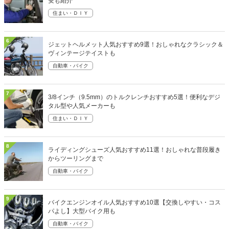
安も紹介
住まい・ＤＩＹ
6
ジェットヘルメット人気おすすめ9選！おしゃれなクラシック＆
ヴィンテージテイストも
自動車・バイク
7
3/8インチ（9.5mm）のトルクレンチおすすめ5選！便利なデジ
タル型や人気メーカーも
住まい・ＤＩＹ
8
ライディングシューズ人気おすすめ11選！おしゃれな普段履き
からツーリングまで
自動車・バイク
9
バイクエンジンオイル人気おすすめ10選【交換しやすい・コス
パよし】大型バイク用も
自動車・バイク