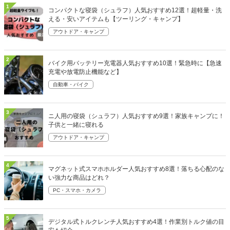
1
コンパクトな寝袋（シュラフ）人気おすすめ12選！超軽量・洗
える・安いアイテムも【ツーリング・キャンプ】
アウトドア・キャンプ
2
バイク用バッテリー充電器人気おすすめ10選！緊急時に【急速
充電や放電防止機能など】
自動車・バイク
3
ニ人用の寝袋（シュラフ）人気おすすめ9選！家族キャンプに！
子供と一緒に寝れる
アウトドア・キャンプ
4
マグネット式スマホホルダー人気おすすめ8選！落ちる心配のな
い強力な商品はどれ？
PC・スマホ・カメラ
5
デジタル式トルクレンチ人気おすすめ4選！作業別トルク値の目