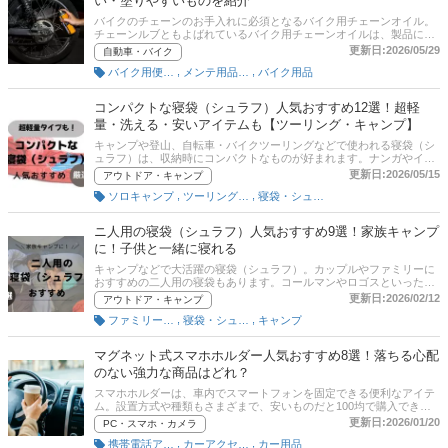
い・塗りやすいものを紹介
半には、比較一覧表、通販サイトの売れ筋人気ランキングもあるの
で、口コミや評判もチェックしてみてください。
バイクのチェーンのお手入れに必須となるバイク用チェーンオイル。
チェーンルブともよばれているバイク用チェーンオイルは、製品によ
って粘度や色、様式が異なります。この記事では、バイクライターの
更新日:2026/05/29
自動車・バイク
福田 満雄さんのアドバイスをもとに、バイク用チェーンオイルの選び
,
,
バイク用便利グッズ
メンテ用品（自動車・バイク）
バイク用品
方とおすすめ商品をご紹介。種類の違いによるメリットや正しい頻
度・頻度のほか、飛び散らない、塗りやすい、メンテしやすいものを
中心に使いやすい商品をピックアップしています。比較一覧表、通販
コンパクトな寝袋（シュラフ）人気おすすめ12選！超軽
サイトの売れ筋人気ランキングもあるので、口コミや評判もチェック
量・洗える・安いアイテムも【ツーリング・キャンプ】
してみてください。
キャンプや登山、自転車・バイクツーリングなどで使われる寝袋（シ
ュラフ）は、収納時にコンパクトなものが好まれます。ナンガやイス
カ、モンベルといった人気メーカーから多数の軽量コンパクトモデル
更新日:2026/05/15
アウトドア・キャンプ
が発売されています。そこで今回は、コンパクトな寝袋のみをピック
,
,
ソロキャンプ
ツーリングキャンプ
寝袋・シュラフ
アップしておすすめ商品を紹介します。人気アルパインブランドやア
ウトドアブランドを厳選。後半には、比較一覧表や通販サイトの最新
人気ランキングもあるので、売れ筋や口コミとあわせてチェックして
ニ人用の寝袋（シュラフ）人気おすすめ9選！家族キャンプ
みてください。
に！子供と一緒に寝れる
キャンプなどで大活躍の寝袋（シュラフ）。カップルやファミリーに
おすすめの二人用の寝袋もあります。コールマンやロゴスといった人
気メーカーから、ダウン素材の冬用やオールシーズンモデル、ジップ
更新日:2026/02/12
アウトドア・キャンプ
を閉じれば一人用・開けば二人用といった様々な種類の商品が発売さ
,
,
ファミリーキャンプ
寝袋・シュラフ
キャンプ
れています。そこで今回は、二人用の寝袋に注目しおすすめ商品をご
紹介します。収納時にかさばらないモデルなどもピックアップ。記事
の後半には、比較一覧表や通販サイトの最新人気ランキングもあるの
マグネット式スマホホルダー人気おすすめ8選！落ちる心配
で、売れ筋や口コミとあわせてチェックしてみてください。
のない強力な商品はどれ？
スマホホルダーは、車内でスマートフォンを固定できる便利なアイテ
ム。設置方式や種類もさまざまで、安いものだと100均で購入できま
す。今回、はそんなスマホホルダーの中から取り外しが簡単な「マグ
更新日:2026/01/20
PC・スマホ・カメラ
ネットで固定できるスマホホルダー」をご紹介します。マグネット式
,
,
携帯電話アクセサリ
カーアクセサリー
カー用品
のメリットやおすすめ商品、また、記事後半には、通販サイトの人気