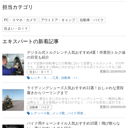
担当カテゴリ
PC・スマホ・カメラ
アウトドア・キャンプ
自動車・バイク
住まい・ＤＩＹ
エキスパートの新着記事
デジタル式トルクレンチ人気おすすめ4選！作業別トルク値
の目安も紹介
タイヤ交換や自転車などの整備において必要なトルクレンチ。その中
でも、正確なネジ締めに欠かせないデジタル式トルクレンチをご紹
介。デジタル式を選んだほうがよい理由と、実作業を想定したトルク
更新日:2026/05/29
住まい・ＤＩＹ
値を解説します。記事の後半には、通販サイトの最新人気ランキング
,
,
レンチ・スパナ
工具
自動車・バイク用工具
もありますので、売れ筋や口コミをチェックしてみてください。
ライディングシューズ人気おすすめ11選！おしゃれな普段
履きからツーリングまで
バイクに乗るときに欠かせないライディングシューズ。一般的な靴と
は異なり、足を怪我から守るだけでなく、バイクを安全に走行できる
よう、さまざまな工夫がされています。この記事でご紹介する商品
更新日:2026/05/29
自動車・バイク
は、バイクライターの福田満雄さんと編集部が厳選。バイクに乗るシ
,
,
レディース靴
メンズ靴
バイク用便利グッズ
チュエーションやシューズのタイプ別に、ぴったりなライディングシ
ューズの選び方もあわせてご紹介します。スニーカータイプやブーツ
タイプなど、普段履きもできるおしゃれなデザインのモデル、コスパ
バイク用チェーンオイル人気おすすめ10選！飛び散らな
のよい安いライディングシューズもピックアップしています。記事後