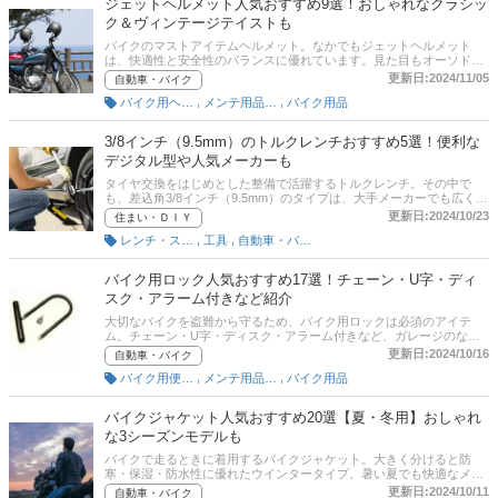
ジェットヘルメット人気おすすめ9選！おしゃれなクラシッ
ク＆ヴィンテージテイストも
バイクのマストアイテムヘルメット。なかでもジェットヘルメット
は、快適性と安全性のバランスに優れています。見た目もオーソドッ
クスなタイプから、レーサーチックなタイプまでありバリエーション
更新日:2024/11/05
自動車・バイク
も豊富。この記事では、AraiやSHOEI、OGK KABUTOなどの人気メー
,
,
バイク用ヘルメット
メンテ用品（自動車・バイク）
バイク用品
カーの商品を紹介しているので、自分の好みに合ったアイテムを探し
てみましょう！通販サイトの人気ランキングも掲載しているので、売
れ筋や口コミとあわせてチェックしてみてください。
3/8インチ（9.5mm）のトルクレンチおすすめ5選！便利な
デジタル型や人気メーカーも
タイヤ交換をはじめとした整備で活躍するトルクレンチ。その中で
も、差込角3/8インチ（9.5mm）のタイプは、大手メーカーでも広く商
品展開されているオーソドックスなモデルのひとつです。この記事で
更新日:2024/10/23
住まい・ＤＩＹ
は、差込角3/8インチ（9.5mm）のトルクレンチについて、選び方とお
,
,
レンチ・スパナ
工具
自動車・バイク用工具
すすめ商品をご紹介。使いやすいモデルや便利なデジタルタイプほ
か、人気メーカーの商品をピックアップしています。記事後半には、
比較一覧表、通販サイトの売れ筋人気ランキングもあるので、口コミ
バイク用ロック人気おすすめ17選！チェーン・U字・ディ
や評判もチェックしてみてください。
スク・アラーム付きなど紹介
大切なバイクを盗難から守るため、バイク用ロックは必須のアイテ
ム。チェーン・U字・ディスク・アラーム付きなど、ガレージのない
自宅周辺でも使えるタイプから、外出先でも使いやすいコンパクトな
更新日:2024/10/16
自動車・バイク
タイプまであります。本記事では、バイク用ロックのおすすめと選び
,
,
バイク用便利グッズ
メンテ用品（自動車・バイク）
バイク用品
方についてご紹介します。
バイクジャケット人気おすすめ20選【夏・冬用】おしゃれ
な3シーズンモデルも
バイクで走るときに着用するバイクジャケット。大きく分けると防
寒・保湿・防水性に優れたウインタータイプ、暑い夏でも快適なメッ
シュタイプ、雨が降っても安心なレインタイプ、3シーズン着用でき
更新日:2024/10/11
自動車・バイク