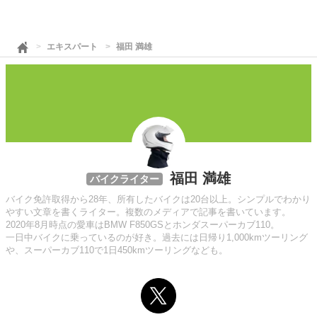
エキスパート
福田 満雄
福田 満雄
バイクライター
バイク免許取得から28年、所有したバイクは20台以上。シンプルでわかり
やすい文章を書くライター。複数のメディアで記事を書いています。
2020年8月時点の愛車はBMW F850GSとホンダスーパーカブ110。
一日中バイクに乗っているのが好き。過去には日帰り1,000kmツーリング
や、スーパーカブ110で1日450kmツーリングなども。