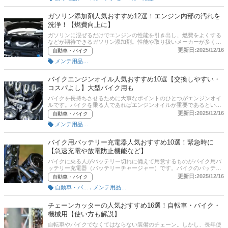
売れ筋ランキングもあるので、ぜひ最後までチェックしてみてくださ
いね。
ガソリン添加剤人気おすすめ12選！エンジン内部の汚れを
洗浄！【燃費向上に】
ガソリンに混ぜるだけでエンジンの性能を引き出し、燃費をよくする
などが期待できるガソリン添加剤。性能や取り扱いメーカーが多くど
れを選べばよいのか迷ってしまう人も多いでしょう。ここでは、ガソ
更新日:2025/12/16
自動車・バイク
リン添加剤を選ぶときのポイントとおすすめの商品をご紹介。定番の
メンテ用品（自動車・バイク）
「WAKO‘S F-1 フューエルワン」や「SurLuster（シュアラスター）
LOOP POWER SHOT」、アメリカで高い実績の「Holts（ホルツ）
Prestone プレストン スーパーパフォーマンス」などをピックアップ
バイクエンジンオイル人気おすすめ10選【交換しやすい・
しています。記事後半には、使い方や通販サイトの最新人気ランキン
コスパよし】大型バイク用も
グのリンクがあるので、売れ筋や口コミを確認してみよう。
バイクを長持ちさせるために大事なポイントのひとつがエンジンオイ
ルです。バイクを乗る人であればエンジンオイルが重要であるという
ことはご存知でしょうが、なんとなく選んでしまっている、という人
更新日:2025/12/16
自動車・バイク
も多いのではないでしょうか。この記事では、バイクライターである
メンテ用品（自動車・バイク）
福田 満雄さんのアドバイスをもとに、バイクエンジンオイルの選び方
とおすすめ商品を紹介。適正なオイルの種類や使用期限、交換時期な
どのポイントと合わせて、交換しやすいものやコスパのよい商品をピ
バイク用バッテリー充電器人気おすすめ10選！緊急時に
ックアップしています。比較一覧表、通販サイトの売れ筋人気ランキ
【急速充電や放電防止機能など】
ングもあるので、口コミや評判もチェックしてみてください。
バイクに乗る人がバッテリー切れに備えて用意するものがバイク用バ
ッテリー充電器（バッテリーチャージャー）です。バイクのバッテリ
ーが上がってしまったときでも、自宅で充電することができます。し
更新日:2025/12/16
自動車・バイク
かし、はじめて買う人にとっては、バッテリー充電器の種類や電圧の
,
自動車・バイク用工具
メンテ用品（自動車・バイク）
適合性、容量などのほか、使い方もよくわからないものでしょう。こ
の記事では、そんな方へ向けてバイク用バッテリー充電器の選び方と
おすすめバイク用バッテリー充電器をバイクライターの福田満雄さん
チェーンカッターの人気おすすめ16選！自転車・バイク・
と編集部で選びました。つなっぎっぱなしで使えるものもピックアッ
機械用【使い方も解説】
プしています。記事後半には、比較一覧表、通販サイトの売れ筋人気
ランキングもあるので、口コミや評判もチェックしてみてください。
自転車やバイクでなくてはならない装備のチェーン。しかし、長年使