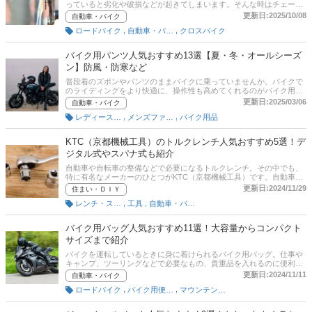
っていると劣化や破損などが起きてしまいます。そんな時はチェーン
カッターを使ってみましょう。この記事では、バイクライターの福田
更新日:2025/10/08
自動車・バイク
満雄さんと編集部が、チェーンカッターの選び方、シマノやピーダブ
,
,
ロードバイク
自動車・バイク用工具
クロスバイク
リューティーなど厳選したおすすめ商品を紹介します。記事後半に
は、チェーンカッターの使い方やメンテナンス方法もあります。
バイク用パンツ人気おすすめ13選【夏・冬・オールシーズ
ン】防風・防寒など
普段着のズボンやパンツのままバイクに乗っていませんか。バイクで
のライディングをより快適に、操作性も高めてくれるのがバイク用パ
ンツ（ライディングパンツ）です。暑さや寒さ、雨・風を防ぎ、ライ
更新日:2025/03/06
自動車・バイク
ディングに特化した機能が充実したバイク用パンツは、ツーリングに
,
,
レディースファッション
メンズファッション
バイク用品
ぴったりのものから、普段着のようなデザイン性の高いものまで豊富
にあります。また、衝撃から身を守るプロテクター、夜間の視認性を
高めるリフレクターがついていれば、より安心です。この記事では、
KTC（京都機械工具）のトルクレンチ人気おすすめ5選！デ
バイクライター・福田満雄さんと編集部で、バイク用パンツの選び方
ジタル式やスパナ式も紹介
とおすすめ商品を紹介します。後半には、比較一覧表や通販サイトの
最新人気ランキングもあるので、売れ筋や口コミとあわせてチェック
自動車や自転車の整備などで必要になるトルクレンチ。その中でも、
してみてください。
特に有名なメーカーのひとつがKTC（京都機械工具）です。自動車を
はじめとした整備ツールを多く取り扱っており、製品のユーザーも数
更新日:2024/11/29
住まい・ＤＩＹ
多くいます。本記事では、デジタル式やスパナ式KTC（京都機械工
,
,
レンチ・スパナ
工具
自動車・バイク用工具
具）のトルクレンチのおすすめ商品をご紹介。デジタルな商品や、タ
イヤ交換にピッタリな商品まで紹介しているので、ぜひ参考にしてく
ださいね。記事後半には、通販サイトの売れ筋ランキングや口コミも
バイク用バッグ人気おすすめ11選！大容量からコンパクト
ありますので、あわせて参考にしてみてください。
サイズまで紹介
バイクを運転しているときに身に着けられるバイク用バッグ。仕事や
キャンプ、ツーリングなどで必要なもの、貴重品を入れるのに便利で
す。本記事では、バイクライター・福田満雄さんと編集部が選んだお
更新日:2024/11/11
自動車・バイク
すすめ商品と選び方を紹介します。記事後半にはAmazonや楽天の人
,
,
ロードバイク
バイク用便利グッズ
マウンテンバイク
気売れ筋ランキングや口コミもありますので参考にしてみてください
ね。