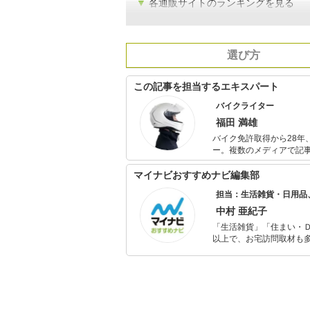
▼
各通販サイトのランキングを見る
選び方
この記事を担当するエキスパート
バイクライター
福田 満雄
バイク免許取得から28年
ー。複数のメディアで記事を
カブ110。 一日中バイク
ブ110で1日450kmツー
マイナビおすすめナビ編集部
担当：生活雑貨・日用品
中村 亜紀子
「生活雑貨」「住まい・
以上で、お宅訪問取材も多
ャレンジ済み。初心者で