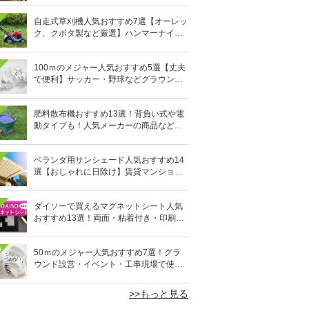
自走式草刈機人気おすすめ7選【オーレッ
ク、クボタ製など厳選】ハンマーナイフ
も
100ｍのメジャー人気おすすめ5選【丈夫
で便利】サッカー・野球などグラウンド
設営や工事現場に
肥料散布機おすすめ13選！背負い式や電
動タイプも！人気メーカーの商品など厳
選
ベランダ用サンシェード人気おすすめ14
選【おしゃれに日除け】賃貸マンション
でも簡単
ダイソーで買えるマグネットシート人気
おすすめ13選！両面・粘着付き・印刷で
きるタイプも
0
50ｍのメジャー人気おすすめ7選！グラ
ウンド設営・イベント・工事現場で使え
る
>>もっと見る