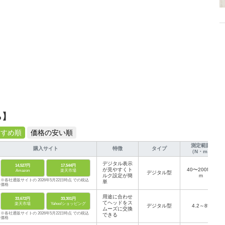
ら】
すすめ順
価格の安い順
測定範囲
購入サイト
特徴
タイプ
（N・m）
デジタル表示
14,527円
17,544円
が見やすくト
40〜200N・
Amazon
楽天市場
デジタル型
ルク設定が簡
ｍ
※各社通販サイトの 2026年5月22日時点 での税込
単
価格
用途に合わせ
33,672円
33,301円
てヘッドをス
楽天市場
Yahoo!ショッピング
デジタル型
4.2～85
ムーズに交換
※各社通販サイトの 2026年5月22日時点 での税込
できる
価格