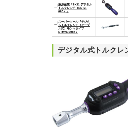
藤原産業『SK11 デジタル
トルクレンチ（SDT3-
060）』
スーパーツール『デジタ
ルトルクレンチ（ケーブ
ル式）モンキタイプ
DTMW30085』
デジタル式トルクレ