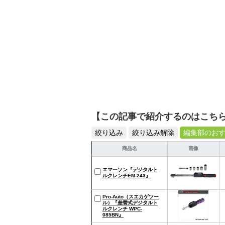
【この記事で紹介するのはこち
絞り込み
絞り込み解除
編集部のお
商品名
画像
エマーソン『デジタルト
ルクレンチEM-243』
Pro-Auto（スエカゲツー
ル）『差替式デジタルト
ルクレンチ WPC-
085BN』