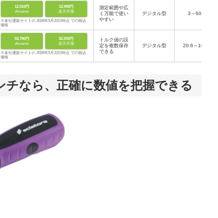
12,010円
12,998円
測定範囲や広
Amazon
楽天市場
く万能で使い
デジタル型
3～60
やすい
※各社通販サイトの 2026年5月22日時点 での税込
価格
53,790円
52,030円
トルク値の設
Amazon
楽天市場
定を複数保存
デジタル型
20.6～103
できる
※各社通販サイトの 2026年5月22日時点 での税込
価格
ンチなら、正確に数値を把握できる