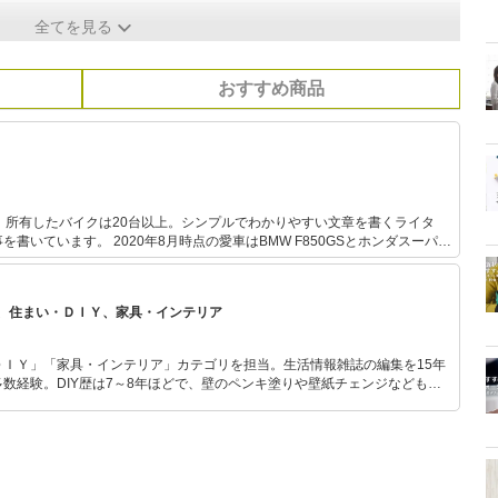
全てを見る
おすすめ商品
、所有したバイクは20台以上。シンプルでわかりやすい文章を書くライタ
書いています。 2020年8月時点の愛車はBMW F850GSとホンダスーパー
に乗っているのが好き。過去には日帰り1,000kmツーリングや、スーパーカ
リングなども。
、住まい・ＤＩＹ、家具・インテリア
ＤＩＹ」「家具・インテリア」カテゴリを担当。生活情報雑誌の編集を15年
数経験。DIY歴は7～8年ほどで、壁のペンキ塗りや壁紙チェンジなどもチ
もモノ選びがしやすい記事をお届けします！