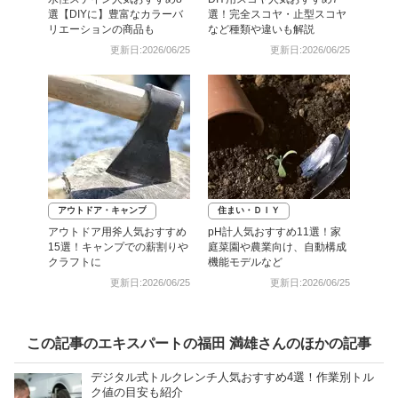
選【DIYに】豊富なカラーバ
選！完全スコヤ・止型スコヤ
リエーションの商品も
など種類や違いも解説
更新日:2026/06/25
更新日:2026/06/25
アウトドア・キャンプ
住まい・ＤＩＹ
アウトドア用斧人気おすすめ
pH計人気おすすめ11選！家
15選！キャンプでの薪割りや
庭菜園や農業向け、自動構成
クラフトに
機能モデルなど
更新日:2026/06/25
更新日:2026/06/25
この記事のエキスパートの福田 満雄さんのほかの記事
デジタル式トルクレンチ人気おすすめ4選！作業別トル
ク値の目安も紹介