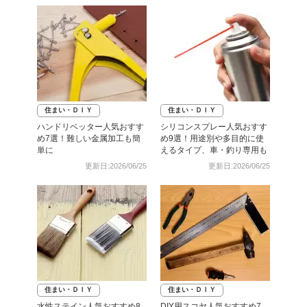
住まい・ＤＩＹ
住まい・ＤＩＹ
ハンドリベッター人気おすす
シリコンスプレー人気おすす
め7選！難しい金属加工も簡
め9選！用途別や多目的に使
単に
えるタイプ、車・釣り専用も
更新日:2026/06/25
更新日:2026/06/25
住まい・ＤＩＹ
住まい・ＤＩＹ
水性ステイン人気おすすめ8
DIY用スコヤ人気おすすめ7