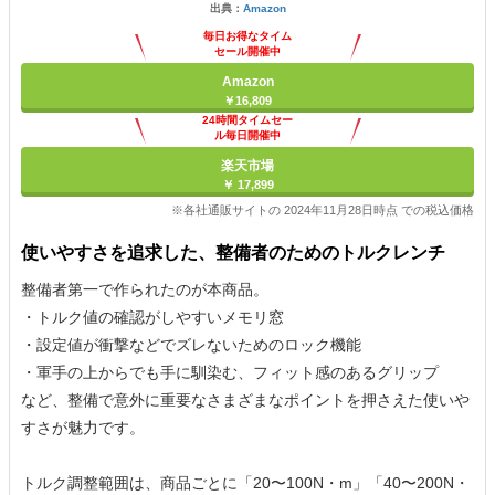
出典：
Amazon
毎日お得なタイム
セール開催中
Amazon
￥16,809
24時間タイムセー
ル毎日開催中
楽天市場
￥ 17,899
※各社通販サイトの 2024年11月28日時点 での税込価格
使いやすさを追求した、整備者のためのトルクレンチ
整備者第一で作られたのが本商品。
・トルク値の確認がしやすいメモリ窓
・設定値が衝撃などでズレないためのロック機能
・軍手の上からでも手に馴染む、フィット感のあるグリップ
など、整備で意外に重要なさまざまなポイントを押さえた使いや
すさが魅力です。
トルク調整範囲は、商品ごとに「20〜100N・m」「40〜200N・