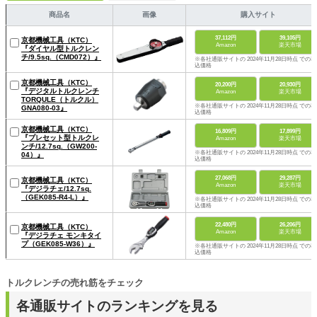
商品名
画像
購入サイト
37,112円
39,105円
京都機械工具（KTC）
Amazon
楽天市場
『ダイヤル型トルクレン
チ/9.5sq.（CMD072）』
※各社通販サイトの 2024年11月28日時点 での税
込価格
京都機械工具（KTC）
20,200円
20,930円
『デジタルトルクレンチ
Amazon
楽天市場
TORQULE（トルクル）
※各社通販サイトの 2024年11月28日時点 での税
GNA080-03』
込価格
京都機械工具（KTC）
16,809円
17,899円
『プレセット型トルクレ
Amazon
楽天市場
ンチ/12.7sq.（GW200-
※各社通販サイトの 2024年11月28日時点 での税
04）』
込価格
27,068円
29,287円
京都機械工具（KTC）
Amazon
楽天市場
『デジラチェ/12.7sq.
（GEK085-R4-L）』
※各社通販サイトの 2024年11月28日時点 での税
込価格
22,480円
26,206円
京都機械工具（KTC）
Amazon
楽天市場
『デジラチェ モンキタイ
プ（GEK085-W36）』
※各社通販サイトの 2024年11月28日時点 での税
込価格
トルクレンチの売れ筋をチェック
各通販サイトのランキングを見る