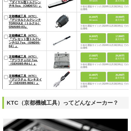
Amazon
楽天市場
『ダイヤル型トルクレン
チ/9.5sq.（CMD072）』
※各社通販サイトの 2024年11月28日時点 での税
込価格
京都機械工具（KTC）
20,200円
20,930円
『デジタルトルクレンチ
Amazon
楽天市場
TORQULE（トルクル）
※各社通販サイトの 2024年11月28日時点 での税
GNA080-03』
込価格
京都機械工具（KTC）
16,809円
17,899円
『プレセット型トルクレ
Amazon
楽天市場
ンチ/12.7sq.（GW200-
※各社通販サイトの 2024年11月28日時点 での税
04）』
込価格
27,068円
29,287円
京都機械工具（KTC）
Amazon
楽天市場
『デジラチェ/12.7sq.
（GEK085-R4-L）』
※各社通販サイトの 2024年11月28日時点 での税
込価格
22,480円
26,206円
京都機械工具（KTC）
Amazon
楽天市場
『デジラチェ モンキタイ
プ（GEK085-W36）』
※各社通販サイトの 2024年11月28日時点 での税
込価格
KTC（京都機械工具）ってどんなメーカー？