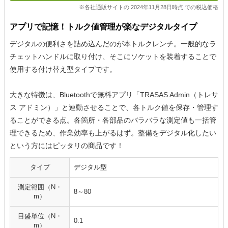
※各社通販サイトの 2024年11月28日時点 での税込価格
アプリで記憶！トルク値管理が楽なデジタルタイプ
デジタルの便利さを詰め込んだのが本トルクレンチ。一般的なラ
チェットハンドルに取り付け、そこにソケットを装着することで
使用する付け替え型タイプです。
大きな特徴は、Bluetoothで無料アプリ「TRASAS Admin（トレサ
ス アドミン）」と連動させることで、各トルク値を保存・管理す
ることができる点。各箇所・各部品のバラバラな測定値も一括管
理できるため、作業効率も上がるはず。整備をデジタル化したい
という方にはピッタリの商品です！
タイプ
デジタル型
測定範囲（N・
8～80
m）
目盛単位（N・
0.1
m）