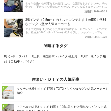
タイヤ交換や自転車などの整備において必要なトルクレンチ。その
中でも、正確なネジ締めに欠かせないデジタル式トルクレンチをご
紹介。デジタル式を選んだほうがよい理由と、実作業を想定したト
更新日:2026/05/29
ルク値を解説します。記事の後半には、通販サイトの最新人気ラン
キングもありますので、売れ筋や口コミをチェックしてみてくださ
3/8インチ（9.5mm）のトルクレンチおすすめ5選！便利
い。
なデジタル型や人気メーカーも
タイヤ交換をはじめとした整備で活躍するトルクレンチ。その中で
も、差込角3/8インチ（9.5mm）のタイプは、大手メーカーでも広
く商品展開されているオーソドックスなモデルのひとつです。この
更新日:2024/10/23
記事では、差込角3/8インチ（9.5mm）のトルクレンチについて、
選び方とおすすめ商品をご紹介。使いやすいモデルや便利なデジタ
ルタイプほか、人気メーカーの商品をピックアップしています。記
関連するタグ
事後半には、比較一覧表、通販サイトの売れ筋人気ランキングもあ
るので、口コミや評判もチェックしてみてください。
#レンチ・スパナ
#工具
#自動車・バイク用工具
#DIY
#メンテ用
品（自動車・バイク）
住まい・ＤＩＹの人気記事
1
キッチン水栓おすすめ37選！TOTO・リクシルなどの人気メーカーも
紹介
2
ドアベルの人気おすすめ14選！玄関に取り付け簡単なマグネット式
やおしゃれなデザインも