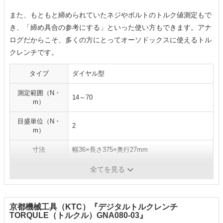
また、もともと締められていたネジやボルトのトルク値測定もで
き、「締め具合の参考にする」といった使い方もできます。アナ
ログだからこそ、多くの方にとってオーソドックスに使えるトル
クレンチです。
タイプ
ダイヤル型
測定範囲（N・
14～70
m）
目盛単位（N・
2
m）
寸法
幅36×長さ375×奥行27mm
重量
760g
全てを見る
京都機械工具（KTC）『デジタルトルクレンチ
TORQULE（トルクル）GNA080-03』