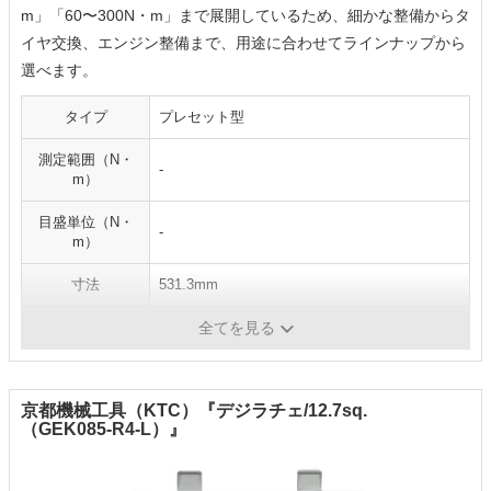
m」「60〜300N・m」まで展開しているため、細かな整備からタ
イヤ交換、エンジン整備まで、用途に合わせてラインナップから
選べます。
タイプ
プレセット型
測定範囲（N・
-
m）
目盛単位（N・
-
m）
寸法
531.3mm
重量
1.3kg
全てを見る
京都機械工具（KTC）『デジラチェ/12.7sq.
（GEK085-R4-L）』