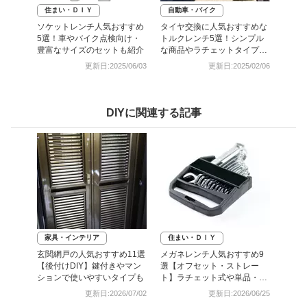
住まい・ＤＩＹ
自動車・バイク
ソケットレンチ人気おすすめ
タイヤ交換に人気おすすめな
5選！車やバイク点検向け・
トルクレンチ5選！シンプル
豊富なサイズのセットも紹介
な商品やラチェットタイプも
紹介
更新日:2025/06/03
更新日:2025/02/06
DIYに関連する記事
家具・インテリア
住まい・ＤＩＹ
玄関網戸の人気おすすめ11選
メガネレンチ人気おすすめ9
【後付けDIY】鍵付きやマン
選【オフセット・ストレー
ションで使いやすいタイプも
ト】ラチェット式や単品・セ
ットも
更新日:2026/07/02
更新日:2026/06/25