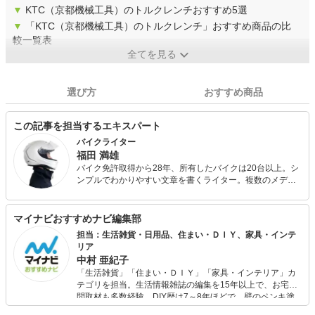
▼
KTC（京都機械工具）のトルクレンチおすすめ5選
▼
「KTC（京都機械工具）のトルクレンチ」おすすめ商品の比
較一覧表
全てを見る
選び方
おすすめ商品
この記事を担当するエキスパート
バイクライター
福田 満雄
バイク免許取得から28年、所有したバイクは20台以上。シ
ンプルでわかりやすい文章を書くライター。複数のメディ
アで記事を書いています。 2020年8月時点の愛車はBMW
F850GSとホンダスーパーカブ110。 一日中バイクに乗っ
ているのが好き。過去には日帰り1,000kmツーリングや、
マイナビおすすめナビ編集部
スーパーカブ110で1日450kmツーリングなども。
担当：生活雑貨・日用品、住まい・ＤＩＹ、家具・インテ
リア
中村 亜紀子
「生活雑貨」「住まい・ＤＩＹ」「家具・インテリア」カ
テゴリを担当。生活情報雑誌の編集を15年以上で、お宅訪
問取材も多数経験。DIY歴は7～8年ほどで、壁のペンキ塗
りや壁紙チェンジなどもチャレンジ済み。初心者でもモノ