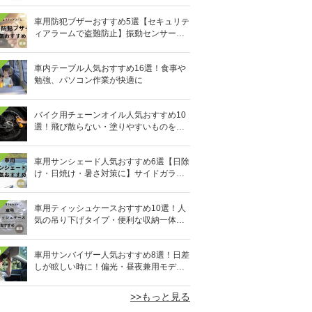
車用防犯ブザーおすすめ5選【セキュリテ
ィアラームで盗難防止】振動センサー・
誤作動対策も
車内テーブル人気おすすめ16選！食事や
勉強、パソコン作業が快適に
バイク用チェーンオイル人気おすすめ10
選！飛び散らない・塗りやすいものを紹
介
車用サンシェード人気おすすめ6選【日除
け・日焼け・暑さ対策に】サイドガラス
用も
車用ティッシュケースおすすめ10選！人
気の吊り下げタイプ・便利な収納一体型
も
0
車用サンバイザー人気おすすめ8選！日差
しが眩しい時に！偏光・昼夜兼用モデル
も
>>もっと見る