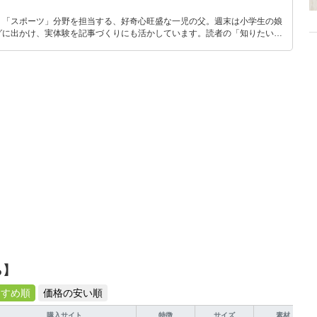
」「スポーツ」分野を担当する、好奇心旺盛な一児の父。週末は小学生の娘
グに出かけ、実体験を記事づくりにも活かしています。読者の「知りたい」
とをモットーに、信頼できるコンテンツ制作に努めています。
ら】
すすめ順
価格の安い順
購入サイト
特徴
サイズ
素材