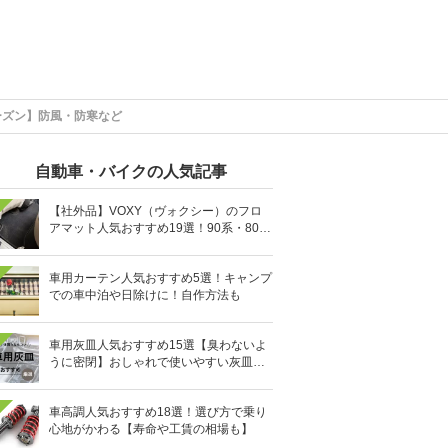
ーズン】防風・防寒など
自動車・バイクの人気記事
【社外品】VOXY（ヴォクシー）のフロ
アマット人気おすすめ19選！90系・80
系・70系を紹介
車用カーテン人気おすすめ5選！キャンプ
での車中泊や日除けに！自作方法も
車用灰皿人気おすすめ15選【臭わないよ
うに密閉】おしゃれで使いやすい灰皿を
紹介
車高調人気おすすめ18選！選び方で乗り
心地がかわる【寿命や工賃の相場も】