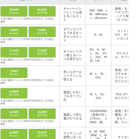
オーバーパン
表地：タッサ
18,693円
23,100円
SW、MW、L
ツとしても使
ーデュアルテ
Amazon
楽天市場
W、MW-shor
えるシルエッ
ックス加工
t、LW-short
※各社通販サイトの 2025年3月6日時点 での税込
ト
（ナイロン、
価格
TPUボンディ
ング）、中
タウンユース
8,800円
8,330円
綿：ウォーム
コットン9
もできるすっ
Amazon
楽天市場
S～4L
マックス（ポ
8％、ポリウ
きりシルエッ
レタン2％
リエステ
※各社通販サイトの 2025年3月6日時点 での税込
ト
ル）、裏地：
価格
タフタ
XS、S、M、
17,191円
17,200円
オールシーズ
L、XL、2X
ポリエステ
Amazon
楽天市場
ン使えるパン
L、3XL、M
ル、ナイロン
ツを探すなら
※各社通販サイトの 2025年3月6日時点 での税込
B、LB、XL
価格
B、2XLB、3
XLB、4XL
表地：ポリエ
7,900円
冬にもオール
B、5XLB、6
M、L、XL、
ステルオック
Amazon
シーズンにも
XLB
XXL
スフォード、
使える
※各社通販サイトの 2025年3月6日時点 での税込
ポリエステル
価格
メッシュ、イ
ンナー：ナイ
12,528円
着脱しやすい
ロン、ポリエ
M、L、XL、
PUレザー、
楽天市場
フルオープン
ステル、綿
2XL
ポリエステル
式
※各社通販サイトの 2025年3月6日時点 での税込
価格
STANDARD
表地：牛革、
15,395円
18,000円
着脱して持ち
（身長155～
裏地：タフタ
Amazon
楽天市場
運びができる
175cm）、L
キルト、中
※各社通販サイトの 2025年3月6日時点 での税込
ONG（身長1
綿：ウォーム
価格
65～185c
マックス
m）
S、M、BM、
19,368円
20,665円
ライディング
2BM、L、B
Amazon
楽天市場
姿勢に沿った
ナイロン
L、2BL、X