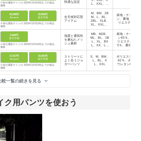
快適な設定
※各社通販サイトの 2025年3月6日時点 での税込
L、XXL、W
価格
M、WL
M、BM、2B
22,000円
23,950円
表地：ナイロ
全天候対応型
M、L、BL、
Amazon
楽天市場
ン、裏地：ポ
アイテム
2BL、XLB、
リエステル
※各社通販サイトの 2025年3月6日時点 での税込
XL、XXL、3
価格
XL、WM、W
L
MB、M2B、
表地：ナイロ
8,360円
強度と通気性
ML、BL、2B
ン65％、ポ
楽天市場
を兼ねたメッ
L、XL、BX
リエステル3
シュ素材
※各社通販サイトの 2025年3月6日時点 での税込
L、XX、LW
5％、裏地：
価格
M、WL
ポリエステル
17,317円
15,301円
ストリートに
S、M、BM、
ポリエステル
Amazon
楽天市場
よく合うジョ
L、BL、X
92％、ポリ
ガーパンツ
L、XXL
ウレタン8％
※各社通販サイトの 2025年3月6日時点 での税込
価格
比較一覧の続きを見る
イク用パンツを使おう