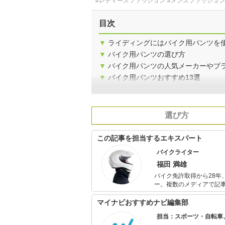
#レディースファッション
#メンズファッション
目次
▼
ライディングにはバイク用パンツを
▼
バイク用パンツの選び方
▼
バイク用パンツの人気メーカーやブ
▼
バイク用パンツおすすめ13選
選び方
この記事を担当するエキスパート
バイクライター
福田 満雄
バイク免許取得から28年
ー。複数のメディアで記事を
カブ110。 一日中バイク
ブ110で1日450kmツー
マイナビおすすめナビ編集部
担当：スポーツ・自転車