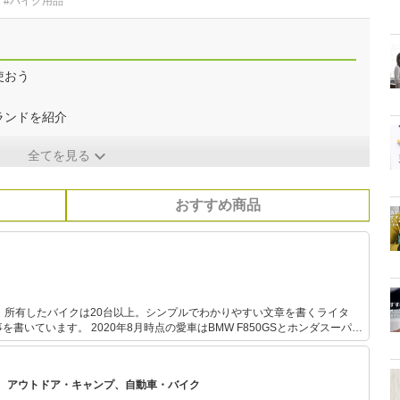
#バイク用品
使おう
ランドを紹介
全てを見る
おすすめ商品
、所有したバイクは20台以上。シンプルでわかりやすい文章を書くライタ
書いています。 2020年8月時点の愛車はBMW F850GSとホンダスーパー
に乗っているのが好き。過去には日帰り1,000kmツーリングや、スーパーカ
リングなども。
、アウトドア・キャンプ、自動車・バイク