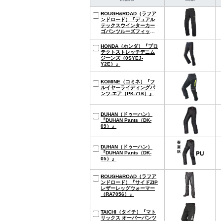
ROUGH&ROAD（ラフア
ンドロード）『デュアル
テックスウインターカー
ゴパンツルーズフィット
（RR7726LF）』
HONDA（ホンダ）『プロ
テクトストレッチデニム
ジーンズ（0SYEJ-
Y2E）』
KOMINE（コミネ）『フ
ルイヤーライディングパ
ンツ-エア（PK-716）』
DUHAN（ドゥーハン）
『DUHAN Pants（DK-
09）』
DUHAN（ドゥーハン）
『DUHAN Pants（DK-
05）』
ROUGH&ROAD（ラフア
ンドロード）『サイドZIP
レザーレッグウォーマー
（RA7056）』
TAICHI（タイチ）『マト
リックス オーバーパンツ