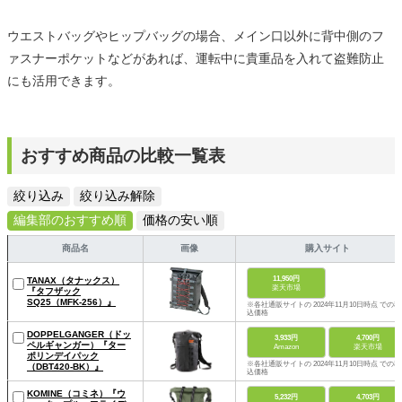
ウエストバッグやヒップバッグの場合、メイン口以外に背中側のフ
ァスナーポケットなどがあれば、運転中に貴重品を入れて盗難防止
にも活用できます。
おすすめ商品の比較一覧表
絞り込み
絞り込み解除
編集部のおすすめ順
価格の安い順
商品名
画像
購入サイト
11,950円
TANAX（タナックス）
楽天市場
『タフザック
SQ25（MFK-256）』
※各社通販サイトの 2024年11月10日時点 での税
込価格
DOPPELGANGER（ドッ
3,933円
4,700円
ペルギャンガー）『ター
Amazon
楽天市場
ポリンデイパック
※各社通販サイトの 2024年11月10日時点 での税
（DBT420-BK）』
込価格
KOMINE（コミネ）『ウ
5,232円
4,703円