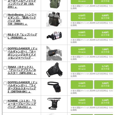
ォータープルーフライデ
Amazon
楽天市場
ィングバッグ 30（SA-
※各社通販サイトの 2024年11月10日時点 での税
200）』
込価格
HenlyBegins（ヘンリー
6,524円
6,803円
ビギンズ）『防水バック
Amazon
楽天市場
パック DH-
※各社通販サイトの 2024年11月10日時点 での税
739（98669）』
込価格
8,598円
8,428円
RSタイチ『ヒップバッグ
Amazon
楽天市場
L（RSB268）』
※各社通販サイトの 2024年11月10日時点 での税
込価格
DOPPELGANGER（ドッ
6,406円
7,080円
ペルギャンガー）『ター
Amazon
楽天市場
ポリンシングルサイドメ
※各社通販サイトの 2024年11月10日時点 での税
ッセンジャーバッグ
込価格
（DBT509-BK）』
6,272円
5,774円
TANAX（タナックス）
Amazon
楽天市場
『デジバッグプラス／ホ
ルスター（MFK-206）』
※各社通販サイトの 2024年11月10日時点 での税
込価格
DOPPELGANGER（ドッ
3,106円
3,082円
ペルギャンガー）『ライ
Amazon
楽天市場
ダーズホルスターバッグ
※各社通販サイトの 2024年11月10日時点 での税
2（DBT568-BK）』
込価格
3,253円
3,104円
KOMINE（コミネ）『ウ
Amazon
楽天市場
ォータープルーフレッグ
バッグ（SA-211）』
※各社通販サイトの 2024年11月10日時点 での税
込価格