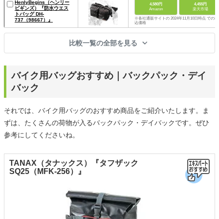
HenlyBegins（ヘンリー
4,580円
4,455円
ビギンズ）『防水ウエス
Amazon
楽天市場
トバッグ DH-
※各社通販サイトの 2024年11月10日時点 での税
737（98667）』
込価格
比較一覧の全部を見る
バイク用バッグおすすめ｜バックパック・デイ
バック
それでは、バイク用バッグのおすすめ商品をご紹介いたします。ま
ずは、たくさんの荷物が入るバックパック・デイバックです。ぜひ
参考にしてくださいね。
TANAX（タナックス）『タフザック
SQ25（MFK-256）』