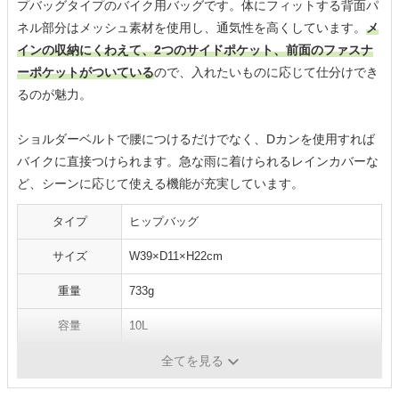
プバッグタイプのバイク用バッグです。体にフィットする背面パ
ネル部分はメッシュ素材を使用し、通気性を高くしています。
メ
インの収納にくわえて、2つのサイドポケット、前面のファスナ
ーポケットがついている
ので、入れたいものに応じて仕分けでき
るのが魅力。
ショルダーベルトで腰につけるだけでなく、Dカンを使用すれば
バイクに直接つけられます。急な雨に着けられるレインカバーな
ど、シーンに応じて使える機能が充実しています。
タイプ
ヒップバッグ
サイズ
W39×D11×H22cm
重量
733g
容量
10L
素材
-
全てを見る