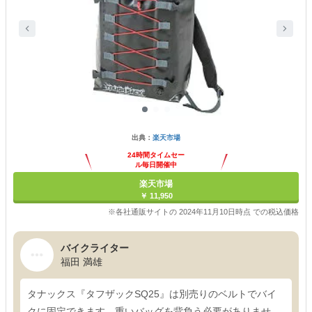
出典：
楽天市場
24時間タイムセー
ル毎日開催中
楽天市場
￥ 11,950
※各社通販サイトの 2024年11月10日時点 での税込価格
バイクライター
福田 満雄
タナックス『タフザックSQ25』は別売りのベルトでバイ
クに固定できます。重いバッグを背負う必要がありませ