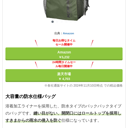
出典：
Amazon
毎日お得なタイム
セール開催中
Amazon
￥5,232
24時間タイムセー
ル毎日開催中
楽天市場
￥ 4,703
※各社通販サイトの 2024年11月10日時点 での税込価格
大容量の防水仕様バッグ
溶着加工ライナーを採用した、防水タイプのバックパックタイプ
のバッグです。
縫い目がない、開閉口にはロールトップを採用し
すきまからの雨水の侵入を防ぐ
仕様になっています。