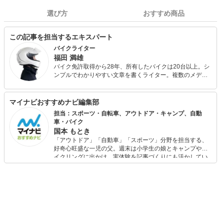
選び方
おすすめ商品
この記事を担当するエキスパート
バイクライター
福田 満雄
バイク免許取得から28年、所有したバイクは20台以上。シ
ンプルでわかりやすい文章を書くライター。複数のメディ
アで記事を書いています。 2020年8月時点の愛車はBMW
F850GSとホンダスーパーカブ110。 一日中バイクに乗っ
ているのが好き。過去には日帰り1,000kmツーリングや、
マイナビおすすめナビ編集部
スーパーカブ110で1日450kmツーリングなども。
担当：スポーツ・自転車、アウトドア・キャンプ、自動
車・バイク
国本 もとき
「アウトドア」「自動車」「スポーツ」分野を担当する、
好奇心旺盛な一児の父。週末は小学生の娘とキャンプやサ
イクリングに出かけ、実体験を記事づくりにも活かしてい
ます。読者の「知りたい」を分かりやすく届けることをモ
ットーに、信頼できるコンテンツ制作に努めています。