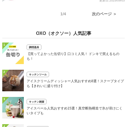
更新日:2025/09/03
1/4
次のページ ＞
OXO（オクソー）人気記事
1
調理器具
【買ってよかった缶切り】口コミ人気！ ドンキで買えるもの
も！
2
キッチンツール
アイスクリームディッシャー人気おすすめ8選！スクープタイプ
も【きれいに盛り付け】
3
キッチン雑貨
アイスペール人気おすすめ15選！真空断熱構造で氷が溶けにく
いタイプも
4