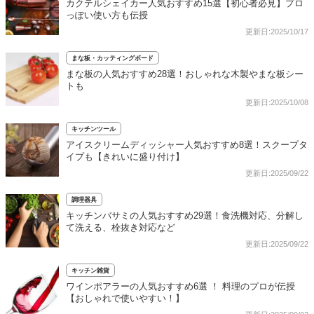
カクテルシェイカー人気おすすめ15選【初心者必見】プロ
っぽい使い方も伝授
更新日:2025/10/17
まな板・カッティングボード
まな板の人気おすすめ28選！おしゃれな木製やまな板シー
トも
更新日:2025/10/08
キッチンツール
アイスクリームディッシャー人気おすすめ8選！スクープタ
イプも【きれいに盛り付け】
更新日:2025/09/22
調理器具
キッチンバサミの人気おすすめ29選！食洗機対応、分解し
て洗える、栓抜き対応など
更新日:2025/09/22
キッチン雑貨
ワインポアラーの人気おすすめ6選 ！ 料理のプロが伝授
【おしゃれで使いやすい！】