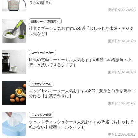
ラムの計量に
更新日:2026/02/25
計量ツール（調理用）
計量スプーン人気おすすめ25選【おしゃれな木製・デジタ
ル式など】
更新日:2026/01/28
コーヒーメーカー
臼式の電動コーヒーミル人気おすすめ9選！本格志向・小
型・水洗いできるタイプも
更新日:2026/01/28
キッチンツール
エッグセパレーター人気おすすめ8選！黄身と白身を簡単に
分ける【お菓子作りに】
更新日:2026/01/27
インテリア雑貨
ウェットティッシュケース人気おすすめ15選【おしゃれで
乾かない】縦型ロールタイプも
更新日:2026/01/27