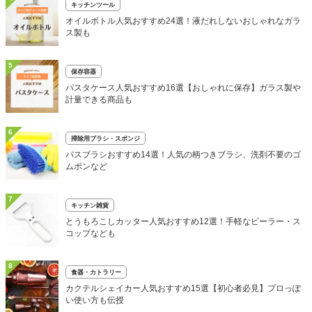
キッチンツール
オイルボトル人気おすすめ24選！液だれしないおしゃれなガラ
ス製も
5
保存容器
パスタケース人気おすすめ16選【おしゃれに保存】ガラス製や
計量できる商品も
6
掃除用ブラシ・スポンジ
バスブラシおすすめ14選！人気の柄つきブラシ、洗剤不要のゴ
ムポンなど
7
キッチン雑貨
とうもろこしカッター人気おすすめ12選！手軽なピーラー・ス
コップなども
8
食器・カトラリー
カクテルシェイカー人気おすすめ15選【初心者必見】プロっぽ
い使い方も伝授