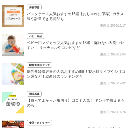
保存容器
パスタケース人気おすすめ16選【おしゃれに保存】ガラス
製や計量できる商品も
更新日:2025/12/17
ベビー用品
ベビー用マグカップ人気おすすめ13選！漏れない＆洗いや
すい！ リッチェルやコンビなど
更新日:2025/12/04
離乳食便利グッズ
離乳食冷凍容器の人気おすすめ8選！製氷皿タイプやシリコ
ン製など！助産師のランキングも
更新日:2025/12/02
調理器具
【買ってよかった缶切り】口コミ人気！ ドンキで買えるも
のも！
更新日:2025/11/26
食器・カトラリー