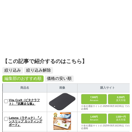
【この記事で紹介するのはこちら】
絞り込み
絞り込み解除
編集部のおすすめ順
価格の安い順
商品名
画像
購入サイト
7,500円
8,250円
Vita Craft（ビタクラフ
Amazon
楽天市場
ト）『抗菌まな板』
※各社通販サイトの 2025年09月16日時点 での税
込価格
1,430円
1,520〜円
Latuna（ラチュナ）『ノ
Amazon
楽天市場
ンスリップ カッティング
ボード』
※各社通販サイトの 2025年09月16日時点 での税
込価格