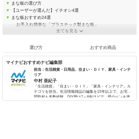
▼
まな板の選び方
▼
【ユーザーが選んだ】イチオシ4選
▼
まな板おすすめ24選
お手入れ簡単な「プラスチック製まな板」
全てを見る
選び方
おすすめ商品
マイナビおすすめナビ編集部
担当：生活雑貨・日用品、住まい・ＤＩＹ、家具・インテ
リア
中村 亜紀子
「生活雑貨」「住まい・ＤＩＹ」「家具・インテリア」カ
テゴリを担当。生活情報雑誌の編集を15年以上で、お宅訪
問取材も多数経験。DIY歴は7～8年ほどで、壁のペンキ塗
りや壁紙チェンジなどもチャレンジ済み。初心者でもモノ
選びがしやすい記事をお届けします！