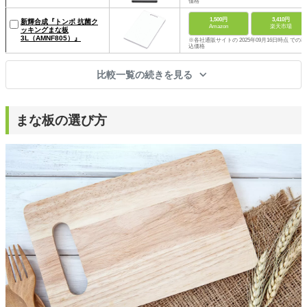
価格
1,500円
3,410円
新輝合成『トンボ 抗菌ク
Amazon
楽天市場
ッキングまな板
3L（AMNF805）』
※各社通販サイトの 2025年09月16日時点 での税
込価格
比較一覧の続きを見る
まな板の選び方