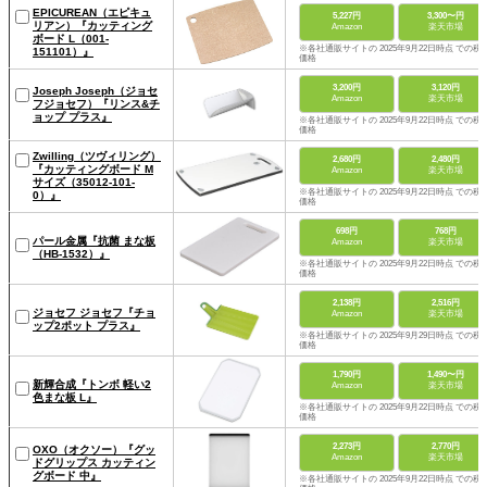
EPICUREAN（エピキュ
5,227円
3,300〜円
リアン）『カッティング
Amazon
楽天市場
ボード L（001-
※各社通販サイトの 2025年9月22日時点 での税
151101）』
価格
3,200円
3,120円
Joseph Joseph（ジョセ
Amazon
楽天市場
フジョセフ）『リンス&チ
ョップ プラス』
※各社通販サイトの 2025年9月22日時点 での税
価格
Zwilling（ツヴィリング）
2,680円
2,480円
『カッティングボード M
Amazon
楽天市場
サイズ（35012-101-
※各社通販サイトの 2025年9月22日時点 での税
0）』
価格
698円
768円
パール金属『抗菌 まな板
Amazon
楽天市場
（HB-1532）』
※各社通販サイトの 2025年9月22日時点 での税
価格
2,138円
2,516円
ジョセフ ジョセフ『チョ
Amazon
楽天市場
ップ2ポット プラス』
※各社通販サイトの 2025年9月29日時点 での税
価格
1,790円
1,490〜円
新輝合成『トンボ 軽い2
Amazon
楽天市場
色まな板 L』
※各社通販サイトの 2025年9月22日時点 での税
価格
2,273円
2,770円
OXO（オクソー）『グッ
Amazon
楽天市場
ドグリップス カッティン
グボード 中』
※各社通販サイトの 2025年9月22日時点 での税