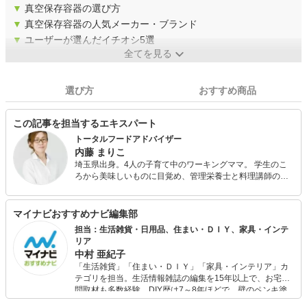
▼
真空保存容器の選び方
▼
真空保存容器の人気メーカー・ブランド
▼
ユーザーが選んだイチオシ5選
全てを見る
選び方
おすすめ商品
この記事を担当するエキスパート
トータルフードアドバイザー
内藤 まりこ
埼玉県出身。4人の子育て中のワーキングママ。 学生のこ
ろから美味しいものに目覚め、管理栄養士と料理講師の二
足のわらじで、栄養相談・メニュー開発、講演会活動、フ
ードコーディネートまで様々なジャンルで活動中。 趣味は
家庭菜園と子どもが喜ぶ満足度の高い公園探し。
マイナビおすすめナビ編集部
担当：生活雑貨・日用品、住まい・ＤＩＹ、家具・インテ
リア
中村 亜紀子
「生活雑貨」「住まい・ＤＩＹ」「家具・インテリア」カ
テゴリを担当。生活情報雑誌の編集を15年以上で、お宅訪
問取材も多数経験。DIY歴は7～8年ほどで、壁のペンキ塗
りや壁紙チェンジなどもチャレンジ済み。初心者でもモノ