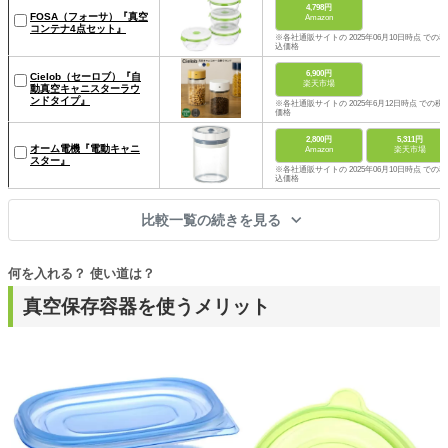
4,798円
FOSA（フォーサ）『真空
Amazon
コンテナ4点セット』
※各社通販サイトの 2025年06月10日時点 での税
込価格
6,900円
Cielob（セーロブ）『自
楽天市場
動真空キャニスターラウ
ンドタイプ』
※各社通販サイトの 2025年6月12日時点 での税
価格
2,800円
5,311円
オーム電機『電動キャニ
Amazon
楽天市場
スター』
※各社通販サイトの 2025年06月10日時点 での税
込価格
比較一覧の続きを見る
何を入れる？ 使い道は？
真空保存容器を使うメリット