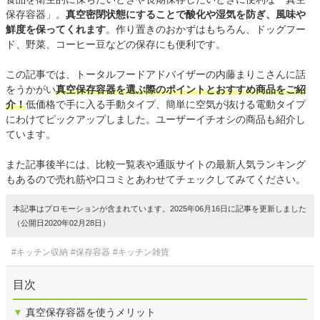
保存容器」。
真空密閉状態にすることで酸化や湿気を防ぎ、風味や
鮮度を保ってくれます
。作り置きのおかずはもちろん、ドッグフー
ド、野菜、コーヒー豆などの保存にも便利です。
この記事では、トータルフードアドバイザーの内藤まりこさんに話
をうかがい
真空保存容器を選ぶ際のポイントとおすすめ商品をご紹
介！
低価格で手に入る手動タイプ、簡単に空気が抜ける電動タイプ
にわけてピックアップしました。ユーザーイチオシの商品も紹介し
ています。
また記事後半には、比較一覧表や通販サイトの最新人気ランキング
もあるので売れ筋や口コミとあわせてチェックしてみてください。
本記事はプロモーションが含まれています。2025年06月16日に記事を更新しました
（公開日2020年02月28日）
#キッチン収納
#保存容器
#キッチン雑貨
目次
▼
真空保存容器を使うメリット