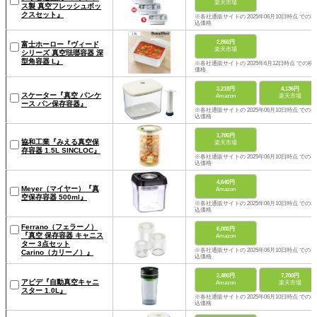
楽天市場
ス製 真空フレッシュボッ
クスセット』
※各社通販サイトの 2025年06月10日時点 での税
込価格
2,860円
富士ホーロー『ヴィード
楽天市場
シリーズ 真空琺瑯容器 深
型角容器 L』
※各社通販サイトの 2025年6月12日時点 での税
価格
3,218円
4,136円
スケーター『真空 パンケ
Amazon
楽天市場
ース パン保存容器』
※各社通販サイトの 2025年06月10日時点 での税
込価格
1,780円
協和工業『みえる真空保
楽天市場
存容器 1.5L SINCLOC』
※各社通販サイトの 2025年06月10日時点 での税
込価格
4,640円
Meyer（マイヤー）『真
Amazon
空保存容器 500ml』
※各社通販サイトの 2025年06月10日時点 での税
込価格
Ferrano（フェラーノ）
6,000円
『真空 保存容器 キャニス
Amazon
ター 3点セット
※各社通販サイトの 2025年06月10日時点 での税
Carino（カリーノ）』
込価格
2,480円
7,700円
アピデ『自動真空キャニ
Amazon
楽天市場
スター 1.0L』
※各社通販サイトの 2025年06月10日時点 での税
込価格