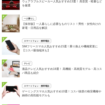
ウェアラブルスピーカー人気おすすめ13選！ 高音質・軽量など
を厳選
4
一人暮らし
【保存版】一人暮らしに必要なものリスト！男性・女性向けの
家電・日用品を解説
5
スマートフォン・携帯電話
SIMフリースマホ人気おすすめ15選！乗り換えや機種変更に
【コスパ最強端末も】
6
テレビ
液晶テレビ人気おすすめ18選！ 高機能・高画質モデル・高コス
パ商品も紹介
7
スマートフォン・携帯電話
ゲーミングスマホ人気おすすめ10選！コスパ抜群の格安機種や
納得の高性能モデルも