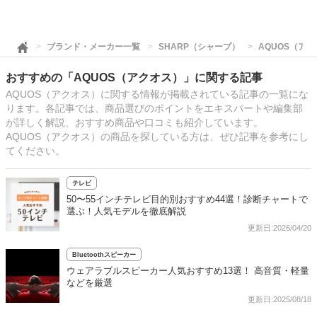
ブランド・メーカー一覧
SHARP（シャープ）
AQUOS（ア
おすすめの「AQUOS（アクオス）」に関する記事
AQUOS（アクオス）に関する情報が掲載されている記事の一覧にな
ります。各記事では、商品選びのポイントをエキスパートや編集部
が詳しく解説、おすすめ商品や口コミも紹介しています。
AQUOS（アクオス）の商品を探している方は、ぜひ記事を参考にし
てください。
テレビ
50〜55インチテレビ目的別おすすめ44選！診断チャートで
選ぶ！人気モデルを徹底解説
更新日:2026/04/20
Bluetoothスピーカー
ウェアラブルスピーカー人気おすすめ13選！ 高音質・軽量
などを厳選
更新日:2025/08/18