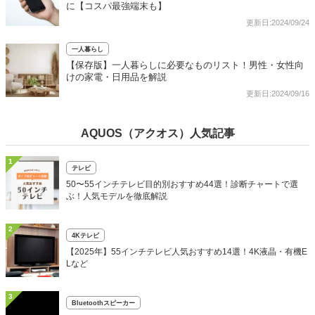
に【コスパ最強端末も】
更新日:2024/09/24
一人暮らし
【保存版】一人暮らしに必要なものリスト！男性・女性向
けの家電・日用品を解説
更新日:2024/09/16
AQUOS（アクオス）人気記事
1
テレビ
50〜55インチテレビ目的別おすすめ44選！診断チャートで選
ぶ！人気モデルを徹底解説
2
4Kテレビ
【2025年】55インチテレビ人気おすすめ14選！4K液晶・有機E
Lなど
3
Bluetoothスピーカー