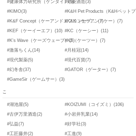
#健康体力研究所（ケンタイ）
#剣菱酒造
(9)
(3)
#KIMO
(3)
#K&K（ケーアンドケー）
#K&F Concept（ケーアンドエフコンセプト）
(7)
(7)
#KEF（ケーイーエフ）
(10)
#KC（ケーシー）
(11)
#K's Wave（ケーズウェーブ）
#K2（ケーツー）
(5)
(7)
#激落ちくん
(14)
#月桂冠
(14)
#現代製薬
(5)
#現代百貨
(7)
#幻冬舎
(37)
#GATOR（ゲーター）
(7)
#GameSir（ゲームサー）
(3)
こ
#湖池屋
(5)
#KOIZUMI（コイズミ）
(106)
#古伊万里酒造
(2)
#小岩井乳業
(14)
#弘益
(7)
#好学社
(3)
#工匠藤井
(2)
#工進
(9)