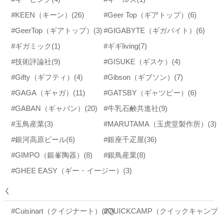
#KEEN（キーン）
(26)
#Geer Top（ギアトップ）
(6)
#GeerTop（ギアトップ）
(3)
#GIGABYTE（ギガバイト）
(6)
#ギガミック
(1)
#ギギliving
(7)
#技術評論社
(9)
#GISUKE（ギスケ）
(4)
#Gifty（ギフティ）
(4)
#Gibson（ギブソン）
(7)
#GAGA（ギャガ）
(11)
#GATSBY（ギャツビー）
(6)
#GABAN（ギャバン）
(20)
#牛乳石鹸共進社
(9)
#玉鳥産業
(3)
#MARUTAMA（玉虎堂製作所）
(3)
#銀河高原ビール
(6)
#銀座千疋屋
(36)
#GIMPO（銀峯陶器）
(8)
#銀鳥産業
(8)
#GHEE EASY（ギー・イージー）
(3)
く
#Cuisinart（クイジナート）
(27)
#QUICKCAMP（クイックキャン