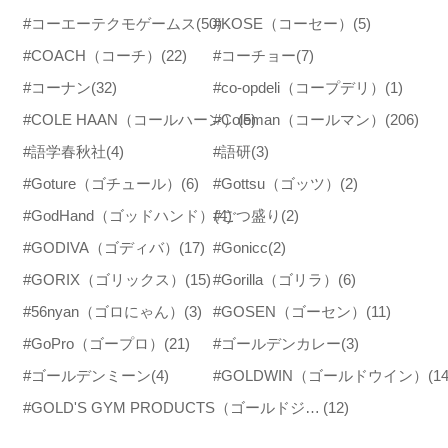
#コーエーテクモゲームス
(50)
#KOSE（コーセー）
(5)
#COACH（コーチ）
(22)
#コーチョー
(7)
#コーナン
(32)
#co-opdeli（コープデリ）
(1)
#COLE HAAN（コールハーン）
#Coleman（コールマン）
(5)
(206)
#語学春秋社
(4)
#語研
(3)
#Goture（ゴチュール）
(6)
#Gottsu（ゴッツ）
(2)
#GodHand（ゴッドハンド）
#ごつ盛り
(4)
(2)
#GODIVA（ゴディバ）
(17)
#Gonicc
(2)
#GORIX（ゴリックス）
(15)
#Gorilla（ゴリラ）
(6)
#56nyan（ゴロにゃん）
(3)
#GOSEN（ゴーセン）
(11)
#GoPro（ゴープロ）
(21)
#ゴールデンカレー
(3)
#ゴールデンミーン
(4)
#GOLDWIN（ゴールドウイン）
(14
#GOLD'S GYM PRODUCTS（ゴールドジムプロダクツ）
(12)