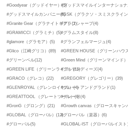
#Goodyear（グッドイヤー）
#グッドスマイルインターナショナ
(5)
#グッドスマイルカンパニー
(5)
#GSK（グラクソ・スミスクライ
#Granite Gear（グラナイトギア）
#グラフシャープ
(1)
(4)
#GRAMICCI（グラミチ）
(5)
#グラムスタイル
(8)
#glamore（グラモア）
(5)
#グランフェルマージュ
(4)
#Glico（江崎グリコ）
(89)
#GREEN HOUSE（グリーンハウ
#グリーンベル
(12)
#Green Mind（グリーンマインド）
#GREEN LIFE（グリーンライフ）
#グルマンディーズ
(18)
(4)
#GRACO（グレコ）
(22)
#GREGORY（グレゴリー）
(39)
#GLENROYAL（グレンロイヤル）
#グレートアンドグランド
(4)
(1)
#GREATTOOL （グレートツール）
#グレード
(6)
(4)
#GronG（グロング）
(21)
#Growth canvas（グロースキャ
#GLOBAL（グローバル）
(12)
#グローバル（楽器）
(6)
#グローバル
(5)
#GLOBAL-IST（グローバルイスト