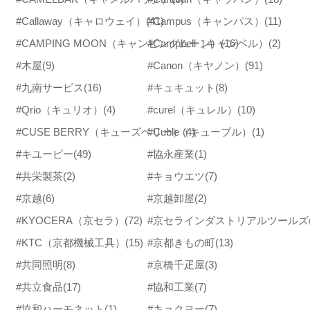
#Callaway（キャロウェイ）
(41)
#Campus（キャンパス）
(11)
#CAMPING MOON（キャンピングムーン）
#Campbell（キャンベル）
(16)
(2)
#木屋
(9)
#Canon（キヤノン）
(91)
#九南サービス
(16)
#キュキュット
(8)
#Qrio（キュリオ）
(4)
#curel（キュレル）
(10)
#CUSE BERRY（キューズベリー）
#Cuble（キューブル）
(4)
(1)
#キユーピー
(49)
#協永産業
(1)
#共栄製茶
(2)
#キョウエツ
(7)
#京越
(6)
#京越卸屋
(2)
#KYOCERA（京セラ）
(72)
#京セラインダストリアルツールズ
#KTC（京都機械工具）
(15)
#京都きもの町
(13)
#共同照明
(8)
#京橋千疋屋
(3)
#共立食品
(17)
#協和工業
(7)
#協和ハーモネット
(1)
#キョクヨー
(7)