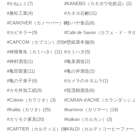
#かねふく
(7)
#KANEBO（カネボウ化粧品）
(2)
#兼松工業
(4)
#カネヨ石鹸
(11)
#CANOVER（カノーバー）
(3)
#カバヤ食品
(6)
#カビキラー
(9)
#Cafe de Savon（カフェ・ド・
#CAPCOM（カプコン）
(59)
#壁紙屋本舗
(6)
#神畑養魚（カミハタ）
(11)
#カミハタ
(9)
#神村酒造
(1)
#亀泉酒造
(2)
#亀田製菓
(11)
#亀の井酒造
(2)
#亀の子束子
(6)
#カメラのキタムラ
(1)
#カモ井加工紙
(9)
#賀茂鶴酒造
(6)
#Colorio（カラリオ）
(3)
#CARAN d'ACHE（カランダッシ
#Kalita（カリタ）
(25)
#karrimor（カリマー）
(18)
#カリモク家具
(20)
#kalkan（カルカン）
(3)
#CARTIER（カルティエ）
(6)
#KALDI（カルディコーヒーファー