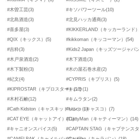
#木曽工芸
(3)
#キソパワーツール
(10)
#北島酒造
(3)
#北見ハッカ通商
(3)
#喜多屋
(3)
#KIKKERLAND（キッカーランド
#QIX（キックス）
(5)
#kikkoman（キッコーマン）
(54)
#吉粋
(3)
#Kids2 Japan（キッズツージャパ
#木戸泉酒造
(2)
#木下酒造
(3)
#木下製粉
(3)
#木の屋石巻水産
(2)
#紀文
(4)
#CYPRIS（キプリス）
(5)
#KIPROSTAR（キプロスター）
#キムラ
(10)
(1)
#木村石鹸
(12)
#キムラタン
(2)
#Cath Kidston（キャスキッドソン）
#kasco（キャスコ）
(1)
(7)
#CAT EYE（キャットアイ）
#CattyMan（キャティーマン）
(11)
(14)
#キャニオンスパイス
(5)
#CAPTAIN STAG（キャプテンス
#CAMELBAK（キャメルバック）
#Caravan（キャラバン）
(3)
(18)