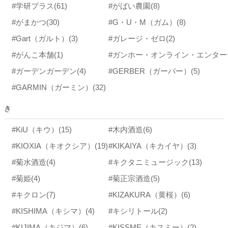
#学研プラス
(61)
#がばい農園
(8)
#がまかつ
(30)
#G・U・M（ガム）
(8)
#Gart（ガルト）
(3)
#ガレージ・ゼロ
(2)
#がんこ本舗
(1)
#ガーデンガーデン
(4)
#GERBER（ガーバー）
(5)
#GARMIN（ガーミン）
(32)
き
#KiU（キウ）
(15)
#木内酒造
(6)
#KIOXIA（キオクシア）
(19)
#KIKAIYA（キカイヤ）
(3)
#菊水酒造
(4)
#キクタニミュージック
(13)
#菊姫
(4)
#菊正宗酒造
(5)
#キクロン
(7)
#KIZAKURA（黄桜）
(6)
#KISHIMA（キシマ）
(4)
#キシリトール
(2)
#KIJIMA（キジマ）
(6)
#KISSME（キスミー）
(2)