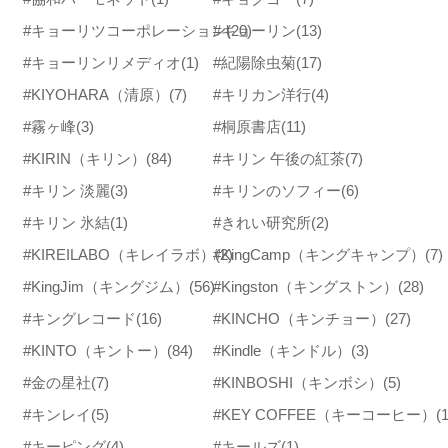
#キョーリツコーポレーション
#キョーリン
(20)
(13)
#キョーリンリメディオ
(1)
#紀陽除虫菊
(17)
#KIYOHARA（清原）
(7)
#キリカン洋行
(4)
#霧ヶ峰
(3)
#桐原書店
(11)
#KIRIN（キリン）
(84)
#キリン 午後の紅茶
(7)
#キリン 淡麗
(3)
#キリンのソフィー
(6)
#キリン 氷結
(1)
#きれい研究所
(2)
#KIREILABO（キレイラボ）
#KingCamp（キングキャンプ）
(2)
(7)
#KingJim（キングジム）
(56)
#Kingston（キングストン）
(28)
#キングレコード
(16)
#KINCHO（キンチョー）
(27)
#KINTO（キントー）
(84)
#Kindle（キンドル）
(3)
#金の星社
(7)
#KINBOSHI（キンボシ）
(5)
#キンレイ
(5)
#KEY COFFEE（キーコーヒー）
(
#キーピング
(4)
#キールズ
(1)