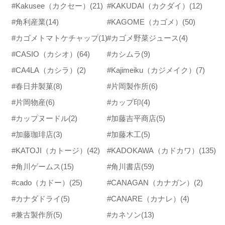
#Kakusee（カクセー）
(21)
#KAKUDAI（カクダイ）
(12)
#角利産業
(14)
#KAGOME（カゴメ）
(50)
#カゴメトマトケチャップ
(1)
#カゴメ野菜ジュース
(4)
#CASIO（カシオ）
(64)
#カシムラ
(9)
#CA4LA（カシラ）
(2)
#Kajimeiku（カジメイク）
(7)
#春日井製菓
(8)
#片岡製作所
(6)
#片岡物産
(6)
#カップ印
(4)
#カップヌードル
(2)
#加藤吉平商店
(5)
#加藤珈琲店
(3)
#加藤木工
(5)
#KATOJI（カトージ）
(42)
#KADOKAWA（カドカワ）
(135)
#角川ゲームス
(15)
#角川書店
(59)
#cado（カドー）
(25)
#CANAGAN（カナガン）
(2)
#カナダドライ
(5)
#CANARE（カナレ）
(4)
#兼古製作所
(5)
#カネソン
(13)