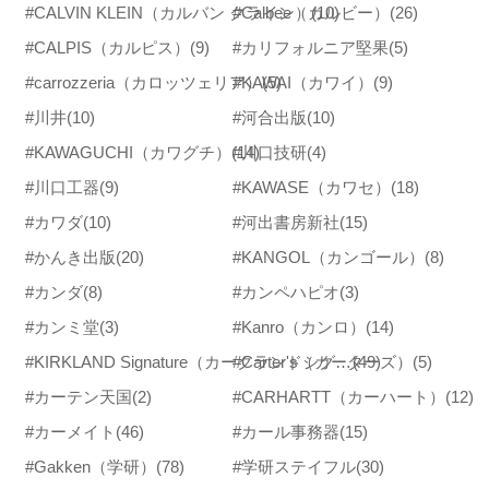
#CALVIN KLEIN（カルバン クライン）
#Calbee（カルビー）
(10)
(26)
#CALPIS（カルピス）
(9)
#カリフォルニア堅果
(5)
#carrozzeria（カロッツェリア）
#KAWAI（カワイ）
(5)
(9)
#川井
(10)
#河合出版
(10)
#KAWAGUCHI（カワグチ）
(14)
#川口技研
(4)
#川口工器
(9)
#KAWASE（カワセ）
(18)
#カワダ
(10)
#河出書房新社
(15)
#かんき出版
(20)
#KANGOL（カンゴール）
(8)
#カンダ
(8)
#カンペハピオ
(3)
#カンミ堂
(3)
#Kanro（カンロ）
(14)
#Carter's（カーターズ）
#KIRKLAND Signature（カークランドシグネチャー）
(49)
(5)
#カーテン天国
(2)
#CARHARTT（カーハート）
(12)
#カーメイト
(46)
#カール事務器
(15)
#Gakken（学研）
(78)
#学研ステイフル
(30)