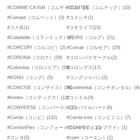
#COMME CA ISM（コムサイズム）
#COMTEC（コムテック）
(3)
(10)
#Compet（コムペット）
(3)
#コメシチ
(1)
#コメ兵
(1)
#コモライフ
(23)
#Colantotte（コラントッテ）
#KORG（コルグ）
(7)
(21)
#CORCOPI（コルコピ）
(2)
#Corsair（コルセア）
(29)
#CORONA（コロナ）
(39)
#コロンバスサークル
(2)
#Columbia（コロンビア）
(59)
#コロンブス
(17)
#KONG（コング）
(5)
#コングジャパン
(2)
#CONCISE（コンサイス）
(16)
#Continental（コンチネンタル）
(4)
#kontex（コンテックス）
(11)
#コンドル
(4)
#CONVERSE（コンバース）
#コンパイルハート
(32)
(8)
#Combi（コンビ）
(132)
#Combi mini（コンビミニ）
(7)
#ComfortFlex（コンフォートフレックス）
#COMPLY（コンプライ）
(3)
(1)
#コンヨ
(5)
#coen（コーエン）
(1)