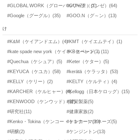
#GLOBAL WORK（グローバルワーク）
#GUNZE（グンゼ）
(1)
(64)
#Google（グーグル）
(35)
#GOO.N（グ～ン）
(13)
け
#K&M（ケイアンドエム）
(4)
#KMT（ケイエムテイ）
(1)
#KBセーレン
(3)
#kate spade new york（ケイト・スペード ニューヨーク）
(11)
#Quechua（ケシュア）
(5)
#Keter（ケター）
(5)
#KEYUCA（ケユカ）
(58)
#kerätä（ケラッタ）
(53)
#KELLY（ケリー）
(2)
#KELTY（ケルティ）
(4)
#KARCHER（ケルヒャー）
(4)
#Kellogg（日本ケロッグ）
(15)
#KENWOOD（ケンウッド）
#健栄製薬
(37)
(5)
#研究社
(11)
#健康家族
(2)
#Kenko・Tokina（ケンコー・トキナー）
#ケンコーマヨネーズ
(39)
(5)
#研醸
(2)
#ケンジントン
(13)