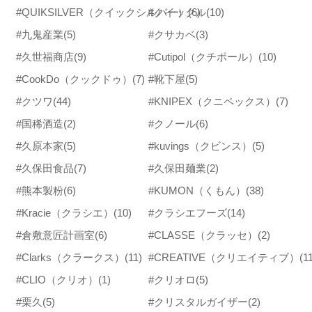
#QUIKSILVER（クイックシルバー）
#クイックル
(6)
(10)
#九鬼産業
(5)
#クサカベ
(3)
#久世福商店
(9)
#Cutipol（クチポール）
(10)
#CookDo（クックドゥ）
(7)
#靴下屋
(5)
#クツワ
(44)
#KNIPEX（クニペックス）
(7)
#国稀酒造
(2)
#クノール
(6)
#久原本家
(5)
#kuvings（クビンス）
(5)
#久保田食品
(7)
#久保田麺業
(2)
#熊本製粉
(6)
#KUMON（くもん）
(38)
#Kracie（クラシエ）
(10)
#クラシエフーズ
(14)
#倉敷意匠計画室
(6)
#CLASSE（クラッセ）
(2)
#Clarks（クラークス）
(11)
#CREATIVE（クリエイティブ）
(1
#CLIO（クリオ）
(1)
#クリオロ
(5)
#栗久
(5)
#クリスタルガイザー
(2)