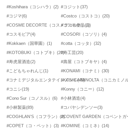
#Koshihara（コシハラ）
(2)
#コジット
(37)
#コジマ
(6)
#Costco（コストコ）
(20)
#COSME DECORTE（コスメデコルテ）
#コスモ食品
(3)
(2)
#コスモピア
(4)
#COSORI（コソリ）
(4)
#Kokkaen（国華園）
(1)
#cotta（コッタ）
(32)
#KOTOBUKI（コトブキ）
(20)
#寿工芸
(20)
#寿虎屋酒造
(2)
#壽屋（コトブキヤ）
(4)
#こどもちゃれんじ
(1)
#KONAMI（コナミ）
(30)
#コナミデジタルエンタテインメント
#KONICA MINOLTA（コニカミ
(45)
#コニシ
(19)
#Konny（コニー）
(12)
#Cono Sur（コノスル）
(6)
#小林酒造
(4)
#小林製薬
(89)
#コバヤシデンソー
(3)
#COGHLAN'S（コフラン）
(2)
#COVENT GARDEN（コベント
#COPET（コ・ペット）
(3)
#KOMINE（コミネ）
(14)