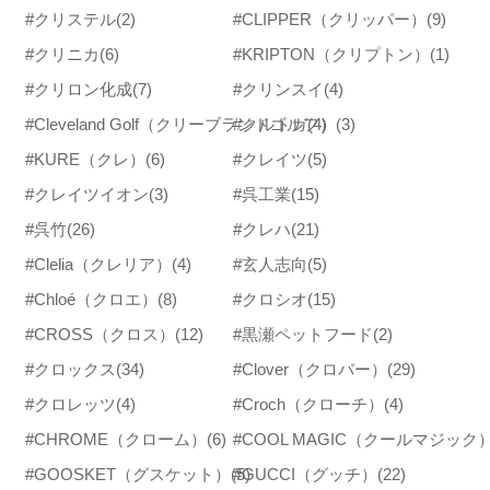
#クリステル
(2)
#CLIPPER（クリッパー）
(9)
#クリニカ
(6)
#KRIPTON（クリプトン）
(1)
#クリロン化成
(7)
#クリンスイ
(4)
#Cleveland Golf（クリーブランドゴルフ）
#クルトガ
(4)
(3)
#KURE（クレ）
(6)
#クレイツ
(5)
#クレイツイオン
(3)
#呉工業
(15)
#呉竹
(26)
#クレハ
(21)
#Clelia（クレリア）
(4)
#玄人志向
(5)
#Chloé（クロエ）
(8)
#クロシオ
(15)
#CROSS（クロス）
(12)
#黒瀬ペットフード
(2)
#クロックス
(34)
#Clover（クロバー）
(29)
#クロレッツ
(4)
#Croch（クローチ）
(4)
#CHROME（クローム）
(6)
#COOL MAGIC（クールマジック
#GOOSKET（グスケット）
(5)
#GUCCI（グッチ）
(22)