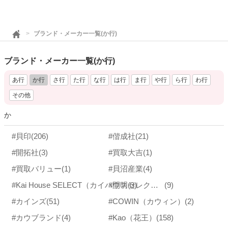
ブランド・メーカー一覧(か行)
ブランド・メーカー一覧(か行)
あ行
か行
さ行
た行
な行
は行
ま行
や行
ら行
わ行
その他
か
#貝印
(206)
#偕成社
(21)
#開拓社
(3)
#買取大吉
(1)
#買取バリュー
(1)
#貝沼産業
(4)
#開明
(3)
#Kai House SELECT（カイハウスセレクト）
(9)
#カインズ
(51)
#COWIN（カウィン）
(2)
#カウブランド
(4)
#Kao（花王）
(158)