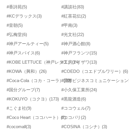
#香詩苑
(5)
#講談社
(83)
#KCデラックス
(3)
#紅茶花伝
(2)
#皇朝
(5)
#甲南
(3)
#弘梅堂
(6)
#光文社
(22)
#神戸アールティー
(5)
#神戸酒心館
(8)
#神戸スパイス
(6)
#神戸フランツ
(15)
#KOBE LETTUCE（神戸レタス）
#工房アイザワ
(14)
(13)
#KOWA（興和）
(26)
#COEDO（コエドブルワリー）
(6)
#Coca-Cola（コカ・コーラ）
#国際ビジネスコミュニケーション
(70)
#国分グループ
(7)
#小久保工業所
(24)
#KOKUYO（コクヨ）
(173)
#黒龍酒造
(6)
#こぐま社
(9)
#ココウェル
(7)
#Coco Heart（ココハート）
(2)
#ココバリ
(2)
#cocomall
(3)
#COSINA（コシナ）
(3)