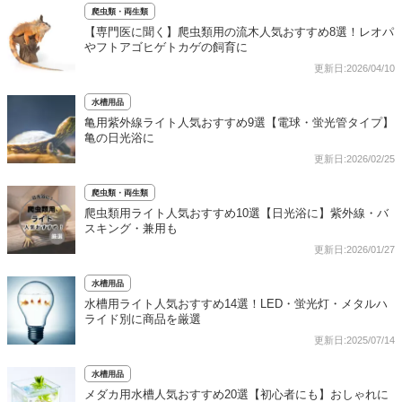
爬虫類・両生類
【専門医に聞く】爬虫類用の流木人気おすすめ8選！レオパ
やフトアゴヒゲトカゲの飼育に
更新日:2026/04/10
水槽用品
亀用紫外線ライト人気おすすめ9選【電球・蛍光管タイプ】
亀の日光浴に
更新日:2026/02/25
爬虫類・両生類
爬虫類用ライト人気おすすめ10選【日光浴に】紫外線・バ
スキング・兼用も
更新日:2026/01/27
水槽用品
水槽用ライト人気おすすめ14選！LED・蛍光灯・メタルハ
ライド別に商品を厳選
更新日:2025/07/14
水槽用品
メダカ用水槽人気おすすめ20選【初心者にも】おしゃれに