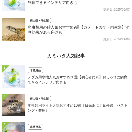
飼育できるインテリア向きも
更新日:2025/05/07
爬虫類・両生類
爬虫類用の砂人気おすすめ9選【カメ・トカゲ・両生類】消
臭効果がある床砂も
更新日:2024/11/06
カミハタ人気記事
1
水槽用品
メダカ用水槽人気おすすめ20選【初心者にも】おしゃれに飼育
できるインテリア向きも
2
爬虫類・両生類
爬虫類用ライト人気おすすめ10選【日光浴に】紫外線・バスキ
ング・兼用も
3
水槽用品