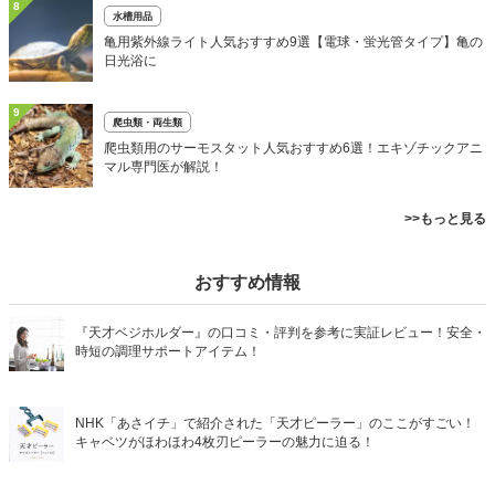
8
水槽用品
亀用紫外線ライト人気おすすめ9選【電球・蛍光管タイプ】亀の
日光浴に
9
爬虫類・両生類
爬虫類用のサーモスタット人気おすすめ6選！エキゾチックアニ
マル専門医が解説！
>>もっと見る
おすすめ情報
『天才ベジホルダー』の口コミ・評判を参考に実証レビュー！安全・
時短の調理サポートアイテム！
NHK「あさイチ」で紹介された「天才ピーラー」のここがすごい！
キャベツがほわほわ4枚刃ピーラーの魅力に迫る！