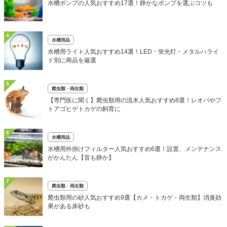
水槽ポンプの人気おすすめ17選！静かなポンプを選ぶコツも
4
水槽用品
水槽用ライト人気おすすめ14選！LED・蛍光灯・メタルハライ
ド別に商品を厳選
5
爬虫類・両生類
【専門医に聞く】爬虫類用の流木人気おすすめ8選！レオパやフ
トアゴヒゲトカゲの飼育に
6
水槽用品
水槽用外掛けフィルター人気おすすめ6選！設置、メンテナンス
がかんたん【音も静か】
7
爬虫類・両生類
爬虫類用の砂人気おすすめ9選【カメ・トカゲ・両生類】消臭効
果がある床砂も