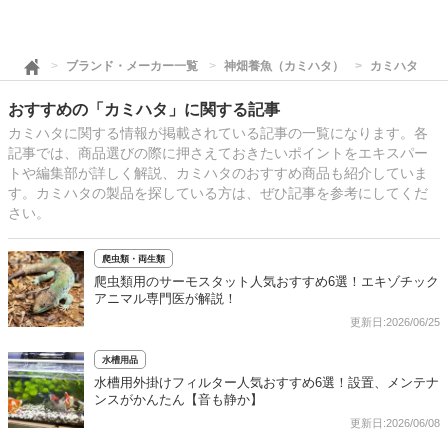
ブランド・メーカー一覧
神畑養魚（カミハタ）
カミハタ
おすすめの「カミハタ」に関する記事
カミハタに関する情報が掲載されている記事の一覧になります。各
記事では、商品選びの際に押さえておきたいポイントをエキスパー
トや編集部が詳しく解説、カミハタのおすすめ商品も紹介していま
す。カミハタの製品を探している方は、ぜひ記事を参考にしてくだ
さい。
爬虫類・両生類
爬虫類用のサーモスタット人気おすすめ6選！エキゾチック
アニマル専門医が解説！
更新日:2026/06/25
水槽用品
水槽用外掛けフィルター人気おすすめ6選！設置、メンテナ
ンスがかんたん【音も静か】
更新日:2026/06/08