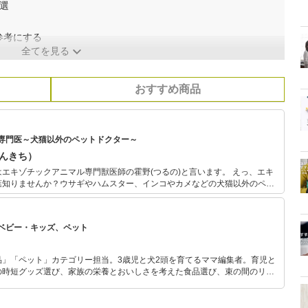
選
参考にする
全てを見る
おすすめ商品
専門医～犬猫以外のペットドクター～
しんきち）
キゾチックアニマル専門獣医師の霍野(つるの)と言います。 えっ、エキ
葉知りませんか？ウサギやハムスター、インコやカメなどの犬猫以外のペッ
を超えているベテラン獣医師です。他にもエキゾチックアニマルのセミナーも
す。 もっとエキゾチックアニマルの情報を知りたい
ベビー・キッズ、ペット
ゾチックアニマル情報室】をご覧になってください。専門獣医師によるサイト
事も多く、とても役にたつこと間違いなしです。 ウサギの専門家によ
パニオンラビット協会】の理事長としても、2020年10月から活動をしま
品」「ペット」カテゴリー担当。3歳児と犬2頭を育てるママ編集者。育児と
は必見ですよ。ウサギの検定を受けてみませんか？ エキゾチックアニ
の時短グッズ選び、家族の栄養とおいしさを考えた食品選び、束の間のリラ
のこと、ご縁を感じた方がいましたら、いつでもお声かけてください。
めのスイーツ選びに自信あり。鋭い目線で商品を見極め、少しでも日々の生
介します。