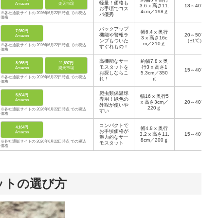
軽量！価格も
Amazon
楽天市場
3.6 x 高さ11.
18～40℃
お手頃でコス
4cm／198ｇ
※各社通販サイトの 2026年6月22日時点 での税込
パ優秀
価格
バックアップ
7,980円
幅6.4 x 奥行
機能や警報ラ
20～50℃
Amazon
3 x 高さ16c
ンプもついた
（±1℃）
m／210ｇ
※各社通販サイトの 2026年6月22日時点 での税込
すぐれもの！
価格
高機能なサー
約幅7.8 x 奥
8,955円
11,897円
モスタットを
行3 x 高さ1
Amazon
楽天市場
15～40℃
お探しならこ
5.3cm／350
※各社通販サイトの 2026年6月22日時点 での税込
れ！
ｇ
価格
爬虫類保温球
5,504円
幅16 x 奥行5
専用！緑色の
Amazon
x 高さ3cm／
20～40℃
外観が使いや
220ｇ
※各社通販サイトの 2026年6月22日時点 での税込
すい
価格
コンパクトで
4,164円
幅4.8 x 奥行
お手頃価格が
Amazon
3.2 x 高さ11.
15～40℃
魅力的なサー
8cm／200ｇ
※各社通販サイトの 2026年6月22日時点 での税込
モスタット
価格
ットの選び方