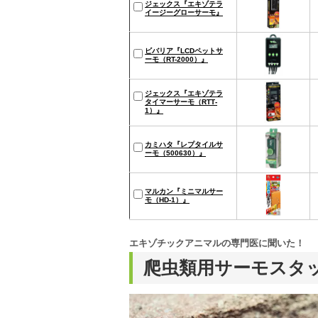
ジェックス『エキゾテラ
イージーグローサーモ』
ビバリア『LCDペットサ
ーモ（RT-2000）』
ジェックス『エキゾテラ
タイマーサーモ（RTT‐
1）』
カミハタ『レプタイルサ
ーモ（500630）』
マルカン『ミニマルサー
モ（HD-1）』
エキゾチックアニマルの専門医に聞いた！
爬虫類用サーモスタ