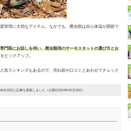
5
度管理に大切なアイテム。なかでも、爬虫類は自ら体温が調節で
6
7
専門医にお話しを伺い、爬虫類用のサーモスタットの選び方とお
どをピックアップ。
8
人気ランキングもあるので、売れ筋や口コミとあわせてチェック
9
6月25日に記事を更新しました（公開日2019年05月28日）
1