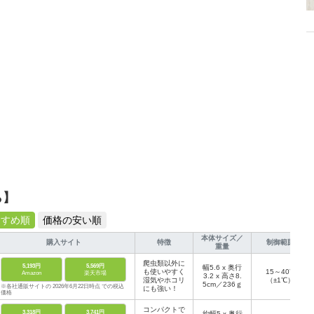
ら】
すすめ順
価格の安い順
本体サイズ／
購入サイト
特徴
制御範囲
重量
爬虫類以外に
5,193円
5,569円
幅5.6 x 奥行
も使いやすく
15～40℃
Amazon
楽天市場
3.2 x 高さ8.
湿気やホコリ
（±1℃）
5cm／236ｇ
※各社通販サイトの 2026年6月22日時点 での税込
にも強い！
価格
コンパクトで
3,318円
3,741円
約幅5 x 奥行