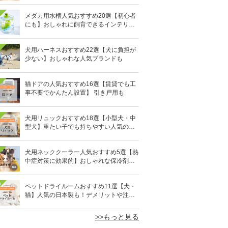
メダカ用水槽人気おすすめ20選【初心者
にも】おしゃれに飼育できるインテリア
向きも
犬用ハーネスおすすめ22選【犬に負担が
少ない】おしゃれな人気ブランドも
猫ドアの人気おすすめ16選【賃貸でも工
事不要でかんたん設置】 引き戸用も
犬用リュックおすすめ18選【小型犬・中
型犬】重たい子でも持ちやすい人気のキ
ャリーバッグ！
犬用ネッククーラー人気おすすめ5選【熱
中症対策に効果的】おしゃれな保冷剤タ
イプも
0
ペットドライルームおすすめ11選【犬・
猫】人気の日本製も！デメリットや注意
点は？
>>もっと見る