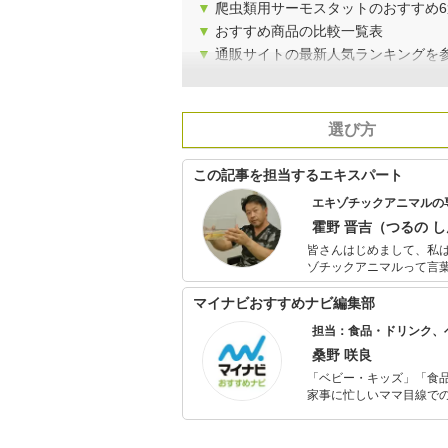
▼
爬虫類用サーモスタットのおすすめ6
▼
おすすめ商品の比較一覧表
▼
通販サイトの最新人気ランキングを
選び方
この記事を担当するエキスパート
エキゾチックアニマルの
霍野 晋吉（つるの 
皆さんはじめまして、私はエ
ゾチックアニマルって言
トを指します。 23年前に日本初の専門病院である『エキゾチックペットクリニック』を開業しまし
た。症例数は月に400件
マイナビおすすめナビ編集部
企画し、沢山の医療や飼育の書籍を執筆していま
担当：食品・ドリンク、
方は、【Dr.ツルのエキ
ですので、他にはない病気の記
桑野 咲良
る【一般社団法人日本コン
「ベビー・キッズ」「食
す。こちらも、ウサギ好きな方
家事に忙しいママ目線で
マルに関することは勿論
ックスタイムを楽しむた
活が豊かになるものを紹