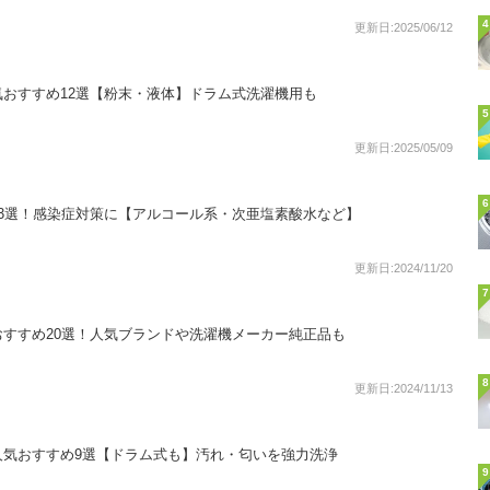
4
更新日:2025/06/12
おすすめ12選【粉末・液体】ドラム式洗濯機用も
5
更新日:2025/05/09
6
3選！感染症対策に【アルコール系・次亜塩素酸水など】
更新日:2024/11/20
7
すすめ20選！人気ブランドや洗濯機メーカー純正品も
8
更新日:2024/11/13
人気おすすめ9選【ドラム式も】汚れ・匂いを強力洗浄
9