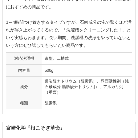
におすすめの商品です。
3～4時間つけ置きするタイプですが、石鹸成分の泡で驚くほど汚
れが浮き上がってくるので、「洗濯槽をクリーニングした！」と
いう実感もわきます。長い期間、洗濯槽の洗浄をやっていないと
いう方にぜひ試してもらいたい商品です。
対応洗濯機
縦型、二槽式
内容量
500g
過炭酸ナトリウム（酸素系）、界面活性剤（純
成分
石鹸成分[脂肪酸ナトリウム]）、アルカリ剤
（重曹）
種類
酸素系
宮崎化学『根こそぎ革命』