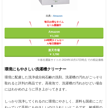
出典：
Amazon
毎日お得なタイム
セール開催中
Amazon
￥1,340
24時間タイムセー
ル毎日開催中
楽天市場
￥ 3,780
※各社通販サイトの 2024年10月17日時点 での税込価格
環境にもやさしい洗濯槽クリーナー
環境に配慮した洗浄成分純石鹸の洗剤。洗濯槽の汚れがごっそり
取れると評判の商品です。高発泡で、洗濯槽の汚れがひどい場合
にはわかめのように浮き上がってきます。
しっかり洗浄してくれるのに環境にやさしく、原料も国産にこだ
わっていて手肌にもやさしいのはうれしいところです。敏感肌の