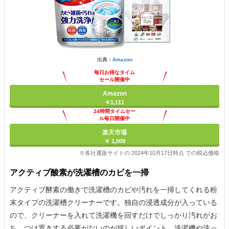
出典：
Amazon
毎日お得なタイム
セール開催中
Amazon
￥1,111
24時間タイムセー
ル毎日開催中
楽天市場
￥ 1,009
※各社通販サイトの 2024年10月17日時点 での税込価格
アクティブ酸素が洗濯槽のカビを一掃
アクティブ酵素の働きで洗濯槽のカビや汚れを一掃してくれる粉
末タイプの洗濯槽クリーナーです。独自の浸透成分が入っている
ので、クリーナーを入れて洗濯機を回すだけでしっかり汚れがお
ち、つけ置きする必要がないのが嬉しいポイント。洗濯機や洗っ