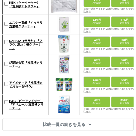
KEK（ケーイーケー）
Amazon
楽天市場
『過炭酸ナトリウム』
※各社通販サイトの 2024年10月17日時点 での税
込価格
1,340円
3,780円
エスケー石鹸『すっきり
Amazon
楽天市場
洗濯槽クリーナー』
※各社通販サイトの 2024年10月17日時点 での税
込価格
920円
358円
SARAYA（サラヤ）『ア
Amazon
楽天市場
ラウ. 洗たく槽クリーナ
ー』
※各社通販サイトの 2024年10月17日時点 での税
込価格
539円
525円
紀陽除虫菊『洗濯槽クリ
Amazon
楽天市場
ーナー』
※各社通販サイトの 2024年10月17日時点 での税
込価格
1,313円
575円
アイメディア『洗濯槽カ
Amazon
楽天市場
ビおちーるNEO』
※各社通販サイトの 2024年10月17日時点 での税
込価格
960円
2,637円
P&G（ピーアンドジー）
Amazon
楽天市場
『アリエール 洗濯槽クリ
ーナー』
※各社通販サイトの 2024年10月19日時点 での税
込価格
比較一覧の続きを見る