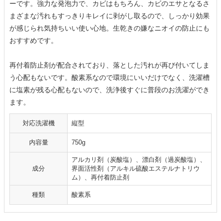
ーです。強力な発泡力で、カビはもちろん、カビのエサとなるさ
まざまな汚れもすっきりキレイに剥がし取るので、しっかり効果
が感じられ気持ちいい使い心地。生乾きの嫌なニオイの防止にも
おすすめです。
再付着防止剤が配合されており、落とした汚れが再び付いてしま
う心配もないです。酸素系なので環境にいいだけでなく、洗濯槽
に塩素が残る心配もないので、洗浄後すぐに普段のお洗濯ができ
ます。
対応洗濯機
縦型
内容量
750g
アルカリ剤（炭酸塩）、漂白剤（過炭酸塩）、
成分
界面活性剤（アルキル硫酸エステルナトリウ
ム）、再付着防止剤
種類
酸素系