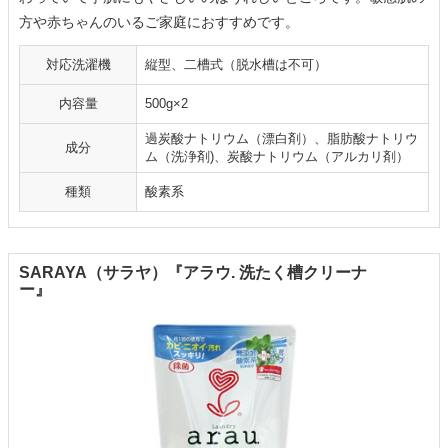
方や赤ちゃんのいるご家庭におすすめです。
対応洗濯機
縦型、二槽式（脱水槽は不可）
内容量
500g×2
過炭酸ナトリウム（漂白剤）、脂肪酸ナトリウ
成分
ム（洗浄剤)、炭酸ナトリウム（アルカリ剤）
種類
酸素系
SARAYA（サラヤ）『アラウ. 洗たく槽クリーナ
ー』