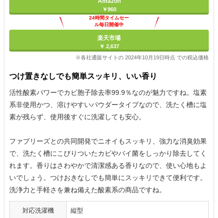
Amazon
￥960
24時間タイムセー
ル毎日開催中
楽天市場
￥ 2,637
※各社通販サイトの 2024年10月19日時点 での税込価格
つけ置きなしでも簡単スッキリ、いい香り
活性酸素パワーでカビ胞子除去率99.9％なのが魅力ですね。塩素
系非使用かつ、溶けやすいパウダータイプなので、洗たく槽に塩
素が残らず、使用後すぐに洗濯しても安心。
ファブリーズとの共同開発でニオイもスッキリ、強力な消臭効果
で、洗たく槽にこびりついたカビやバイ菌をしっかり除去してく
れます。香りはさわやかで清潔感ある香りなので、使い心地もよ
いでしょう。つけおきなしでも簡単にスッキリできて便利です。
洗浄力と手軽さを兼ね備えた酸素系の商品ですね。
対応洗濯機
縦型