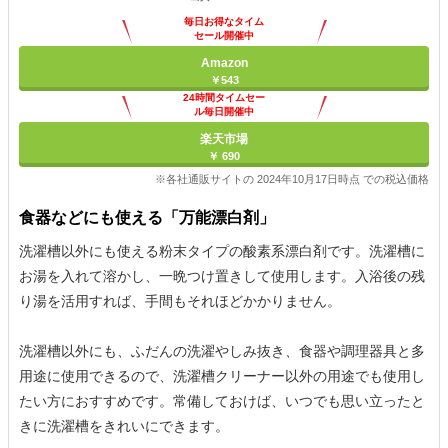
毎日お得なタイム
セール開催中
Amazon
￥543
24時間タイムセー
ル毎日開催中
楽天市場
￥ 690
※各社通販サイトの 2024年10月17日時点 での税込価格
食器などにも使える「万能漂白剤」
洗濯槽以外にも使える粉末タイプの酸素系漂白剤です。洗濯槽に
お湯を入れて溶かし、一晩つけ置きして使用します。入浴後の残
り湯を活用すれば、手間もそれほどかかりません。
洗濯槽以外にも、ふだんの洗濯やしみ抜き、食器や調理器具と多
用途に使用できるので、洗濯槽クリーナー以外の用途でも使用し
たい方におすすめです。常備しておけば、いつでも思い立ったと
きに洗濯槽をきれいにできます。