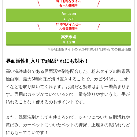
毎日お得なタイム
セール開催中
Amazon
￥1,500
24時間タイムセー
ル毎日開催中
楽天市場
￥ 1,278
※各社通販サイトの 2024年10月17日時点 での税込価格
界面活性剤入りで頑固汚れにも対応！
高い洗浄成分である界面活性剤を配合した、粉末タイプの酸素系
漂白剤。最大6時間ほど漬け置きすることで、カビや汚れ、ニオ
イなどを取り除いてくれます。お湯だと効果はより一層高まりま
す。専用のカップがついているので、量を測りやすいうえ、手が
汚れることなく使えるのもポイントです。
また、洗濯洗剤としても使えるので、シャツについた皮脂汚れや
黄ばみ、カーペットについたペットの糞尿、上履きの泥汚れなど
にももってこいです！