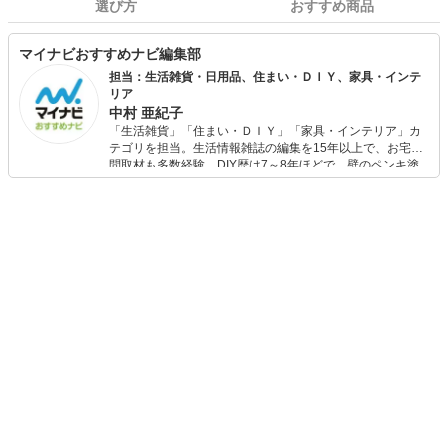
選び方
おすすめ商品
マイナビおすすめナビ編集部
担当：生活雑貨・日用品、住まい・ＤＩＹ、家具・インテ
リア
中村 亜紀子
「生活雑貨」「住まい・ＤＩＹ」「家具・インテリア」カ
テゴリを担当。生活情報雑誌の編集を15年以上で、お宅訪
問取材も多数経験。DIY歴は7～8年ほどで、壁のペンキ塗
りや壁紙チェンジなどもチャレンジ済み。初心者でもモノ
選びがしやすい記事をお届けします！