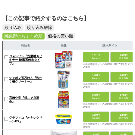
【この記事で紹介するのはこちら】
絞り込み
絞り込み解除
編集部のおすすめ順
価格の安い順
商品名
画像
購入サイト
1,111円
1,009円
ジョンソン『洗濯槽カビ
Amazon
楽天市場
キラー 酸素系粉末タイ
プ』
※各社通販サイトの 2024年10月17日時点 での税
込価格
1,700円
1,430円
シャボン玉石けん『洗た
Amazon
楽天市場
く槽クリーナー』
※各社通販サイトの 2024年10月17日時点 での税
込価格
3,920円
4,745円
宮崎化学『根こそぎ革
Amazon
楽天市場
命』
※各社通販サイトの 2024年10月17日時点 での税
込価格
1,500円
1,278円
グラフィコ『オキシクリ
Amazon
楽天市場
ーンEX』
※各社通販サイトの 2024年10月17日時点 での税
込価格
543円
690円