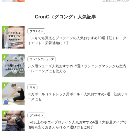
更新日:2024/08/26
GronG（グロング）人気記事
1
プロテイン
ドンキでも買えるプロテインの人気おすすめ10選【筋トレ・ダ
イエット・栄養補給に！】
2
ランニングシューズ
ジム用シューズ人気おすすめ15選！ランニングマシンから室内
トレーニングにも使える
3
ヨガ
ヨガポール（ストレッチ用ポール）人気おすすめ7選！筋膜リリ
ースにも
4
プロテイン
3kg以上のホエイプロテイン人気おすすめ6選！大容量タイプで
価格も安くおさえられる？選び方もご紹介