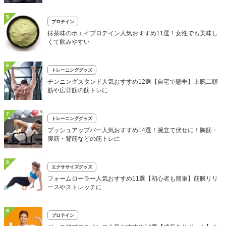
5
プロテイン
抹茶味のホエイプロテイン人気おすすめ11選！女性でも美味し
くて飲みやすい
6
トレーニンググッズ
チンニングスタンド人気おすすめ12選【自宅で懸垂】上腕二頭
筋や広背筋の筋トレに
7
トレーニンググッズ
プッシュアップバー人気おすすめ14選！腕立て伏せに！胸筋・
腹筋・背筋などの筋トレに
8
エクササイズグッズ
フォームローラー人気おすすめ11選【初心者も簡単】筋膜リリ
ースやストレッチに
9
プロテイン