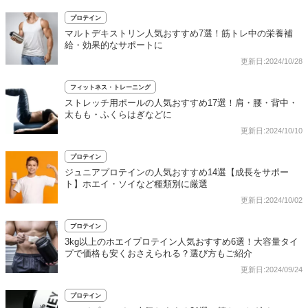
プロテイン
マルトデキストリン人気おすすめ7選！筋トレ中の栄養補
給・効果的なサポートに
更新日:2024/10/28
フィットネス・トレーニング
ストレッチ用ポールの人気おすすめ17選！肩・腰・背中・
太もも・ふくらはぎなどに
更新日:2024/10/10
プロテイン
ジュニアプロテインの人気おすすめ14選【成長をサポー
ト】ホエイ・ソイなど種類別に厳選
更新日:2024/10/02
プロテイン
3kg以上のホエイプロテイン人気おすすめ6選！大容量タイ
プで価格も安くおさえられる？選び方もご紹介
更新日:2024/09/24
プロテイン