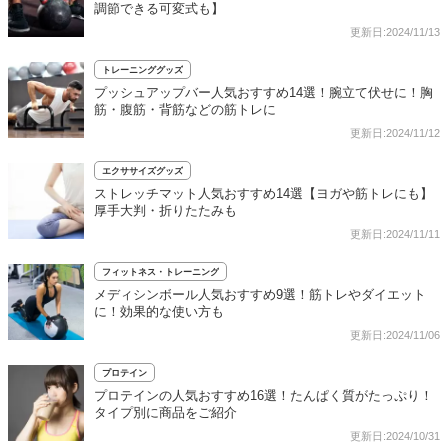
調節できる可変式も】
更新日:2024/11/13
トレーニンググッズ
プッシュアップバー人気おすすめ14選！腕立て伏せに！胸
筋・腹筋・背筋などの筋トレに
更新日:2024/11/12
エクササイズグッズ
ストレッチマット人気おすすめ14選【ヨガや筋トレにも】
厚手大判・折りたたみも
更新日:2024/11/11
フィットネス・トレーニング
メディシンボール人気おすすめ9選！筋トレやダイエット
に！効果的な使い方も
更新日:2024/11/06
プロテイン
プロテインの人気おすすめ16選！たんぱく質がたっぷり！
タイプ別に商品をご紹介
更新日:2024/10/31