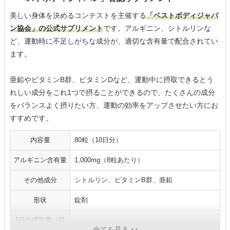
美しい身体を決めるコンテストを主催する
「ベストボディジャパ
ン協会」の公式サプリメント
です。アルギニン、シトルリンな
ど、運動時に不足しがちな成分が、適切な含有量で配合されてい
ます。
亜鉛やビタミンB群、ビタミンDなど、運動中に摂取できるとう
れしい成分をこれ1つで摂ることができるので、たくさんの成分
をバランスよく摂りたい方、運動の効率をアップさせたい方にお
すすめです。
内容量
80粒（10日分）
アルギニン含有量
1,000mg（8粒あたり）
その他成分
シトルリン、ビタミンB群、亜鉛
形状
錠剤
1日の摂取量（目
8粒
安）
全てを見る