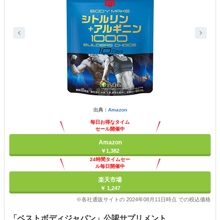
出典：
Amazon
毎日お得なタイム
セール開催中
Amazon
￥1,382
24時間タイムセー
ル毎日開催中
楽天市場
￥ 1,247
※各社通販サイトの 2024年08月11日時点 での税込価格
「ベストボディジャパン」公認サプリメント