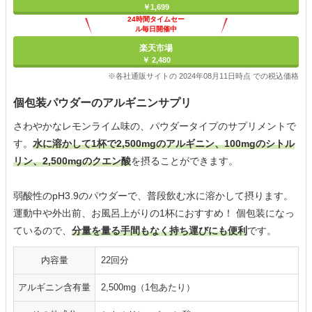
￥1,699
24時間タイムセー
ル毎日開催中
楽天市場
￥ 2,480
※各社通販サイトの 2024年08月11日時点 での税込価格
個包装パウダーのアルギニンサプリ
さわやかなレモンライム味の、パウダータイプのサプリメントで
す。
水に溶かして1杯で2,500mgのアルギニン、100mgのシトル
リン、2,500mgのクエン酸
を摂ることができます。
弱酸性のpH3.9のパウダーで、普段飲む水に溶かして摂ります。
運動中や外出前、お風呂上がりの1杯におすすめ！ 個包装になっ
ているので、
分量を量る手間もなく持ち運びにも便利
です。
内容量
22回分
アルギニン含有量
2,500mg（1包あたり）