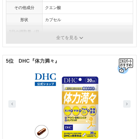
その他成分
クエン酸
形状
カプセル
1日の摂取量（目
2～4カプセル
安）
全てを見る
5位 DHC『体力満々』