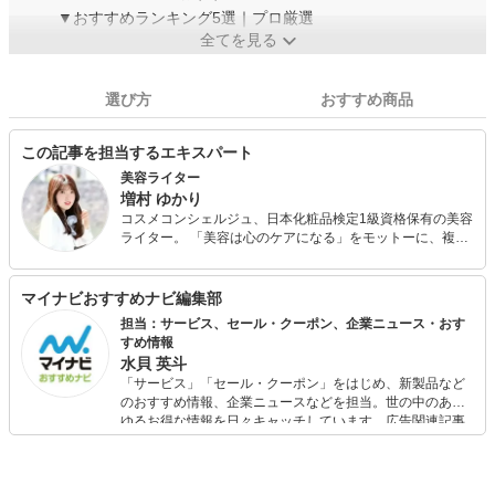
▼おすすめランキング5選｜プロ厳選
全てを見る
選び方
おすすめ商品
この記事を担当するエキスパート
美容ライター
増村 ゆかり
コスメコンシェルジュ、日本化粧品検定1級資格保有の美容
ライター。 「美容は心のケアになる」をモットーに、複数
のWEBメディアで美容・健康情報を執筆中。コンプレック
スを解消し、チャームポイントをアピールできるコスメ情
報を発信します！
マイナビおすすめナビ編集部
担当：サービス、セール・クーポン、企業ニュース・おす
すめ情報
水貝 英斗
「サービス」「セール・クーポン」をはじめ、新製品など
のおすすめ情報、企業ニュースなどを担当。世の中のあら
ゆるお得な情報を日々キャッチしています。広告関連記事
の制作にも携わり、SEOの知見を活かし商品販促のプラン
ニングも行っています。