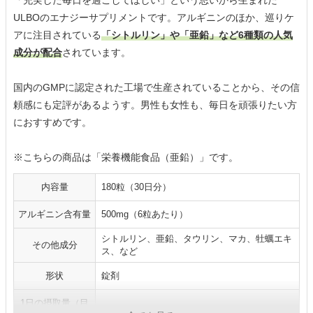
ULBOのエナジーサプリメントです。アルギニンのほか、巡りケ
アに注目されている
「シトルリン」や「亜鉛」など6種類の人気
成分が配合
されています。
国内のGMPに認定された工場で生産されていることから、その信
頼感にも定評があるようす。男性も女性も、毎日を頑張りたい方
におすすめです。
※こちらの商品は「栄養機能食品（亜鉛）」です。
内容量
180粒（30日分）
アルギニン含有量
500mg（6粒あたり）
シトルリン、亜鉛、タウリン、マカ、牡蠣エキ
その他成分
ス、など
形状
錠剤
1日の摂取量（目
6粒