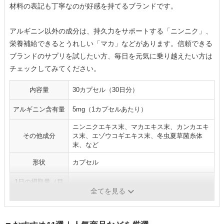
材料の表記も丁寧なのが好感を持てるブランドです。
アルギニン以外の成分は、持久力をサポートする「ニンニク」、
栄養補給できるとうれしい「マカ」などがあります。信頼できる
ブランドのサプリを試したい方、毎日を元気に乗り越えたい方は
チェックしてみてください。
内容量
30カプセル（30日分）
アルギニン含有量
5mg（1カプセルあたり）
ニンニクエキス末、マカエキス末、カンカエキ
その他成分
ス末、エゾウコギエキス末、冬虫夏草菌糸体
末、など
形状
カプセル
1日の摂取量（目
1粒
安）
全てを見る