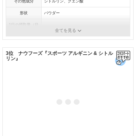
その他成分
シトルリン、クエン酸
形状
パウダー
1日の摂取量（目
1包
安）
全てを見る
3位 ナウフーズ『スポーツ アルギニン & シトル
リン』