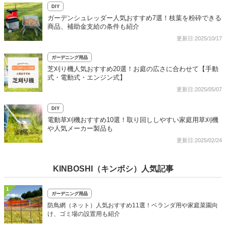
DIY
ガーデンシュレッダー人気おすすめ7選！枝葉を粉砕できる
商品、補助金支給の条件も紹介
更新日:2025/10/17
ガーデニング用品
芝刈り機人気おすすめ20選！お庭の広さに合わせて【手動
式・電動式・エンジン式】
更新日:2025/05/07
DIY
電動草刈機おすすめ10選！取り回ししやすい家庭用草刈機
や人気メーカー製品も
更新日:2025/02/24
KINBOSHI（キンボシ）人気記事
1
ガーデニング用品
防鳥網（ネット）人気おすすめ11選！ベランダ用や家庭菜園向
け、ゴミ場の設置用も紹介