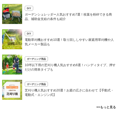
2
DIY
ガーデンシュレッダー人気おすすめ7選！枝葉を粉砕できる商
品、補助金支給の条件も紹介
3
DIY
電動草刈機おすすめ10選！取り回ししやすい家庭用草刈機や人
気メーカー製品も
4
ガーデニング用品
10坪以下用の芝刈り機人気おすすめ6選！ハンディタイプ、押す
だけの簡単タイプも
5
ガーデニング用品
芝刈り機人気おすすめ20選！お庭の広さに合わせて【手動式・
電動式・エンジン式】
>>もっと見る