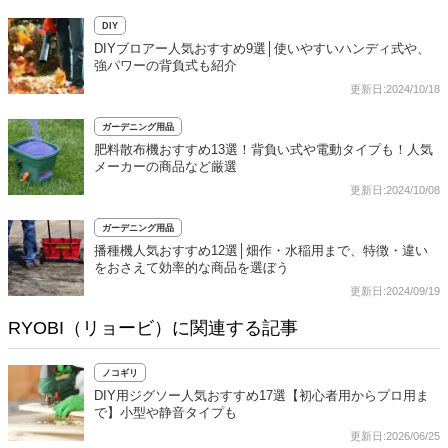
DIY
DIYブロアー人気おすすめ9選│使いやすいハンディ式や、
強パワーの背負式も紹介
更新日:2024/10/18
ガーデニング用品
肥料散布機おすすめ13選！背負い式や電動タイプも！人気
メーカーの商品など厳選
更新日:2024/10/08
ガーデニング用品
播種機人気おすすめ12選│畑作・水稲用まで、特徴・違い
をおさえて効率的な商品を選ぼう
更新日:2024/09/19
RYOBI（リョービ）に関連する記事
ノコギリ
DIY用ジグソー人気おすすめ17選【初心者用からプロ用ま
で】小型や静音タイプも
更新日:2026/06/25