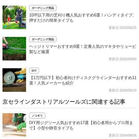
ガーデニング用品
10坪以下用の芝刈り機人気おすすめ6選！ハンディタイプ、
押すだけの簡単タイプも
更新日:2026/06/25
ガーデニング用品
ヘッジトリマーおすすめ9選！定番人気のマキタやリョービ
製など厳選
更新日:2026/06/04
DIY
【1万円以下】初心者向けディスクグラインダーおすすめ11
選！人気メーカーも紹介
更新日:2026/05/29
京セラインダストリアルツールズに関連する記事
ノコギリ
DIY用ジグソー人気おすすめ17選【初心者用からプロ用ま
で】小型や静音タイプも
更新日:2026/06/25