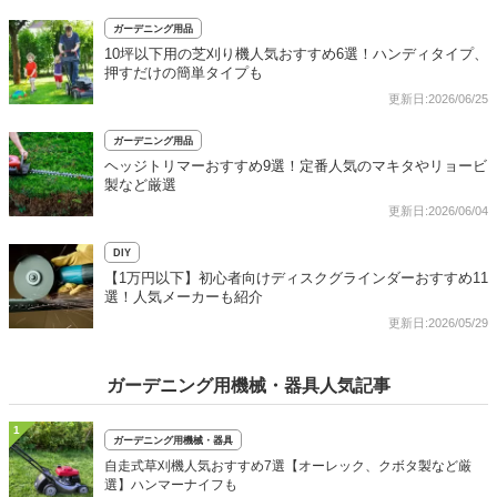
ガーデニング用品
10坪以下用の芝刈り機人気おすすめ6選！ハンディタイプ、
押すだけの簡単タイプも
更新日:2026/06/25
ガーデニング用品
ヘッジトリマーおすすめ9選！定番人気のマキタやリョービ
製など厳選
更新日:2026/06/04
DIY
【1万円以下】初心者向けディスクグラインダーおすすめ11
選！人気メーカーも紹介
更新日:2026/05/29
ガーデニング用機械・器具人気記事
1
ガーデニング用機械・器具
自走式草刈機人気おすすめ7選【オーレック、クボタ製など厳
選】ハンマーナイフも