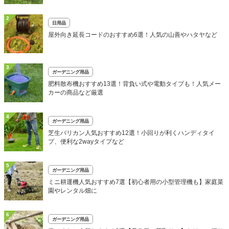
2
日用品
屋外向き延長コードのおすすめ6選！人気の山善やハタヤなど
3
ガーデニング用品
肥料散布機おすすめ13選！背負い式や電動タイプも！人気メー
カーの商品など厳選
4
ガーデニング用品
芝生バリカン人気おすすめ12選！小回りが利くハンディタイ
プ、便利な2wayタイプなど
5
ガーデニング用品
ミニ耕運機人気おすすめ7選【初心者用の小型管理機も】家庭菜
園やレンタル畑に
6
ガーデニング用品