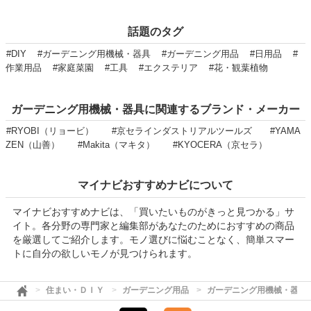
話題のタグ
#DIY
#ガーデニング用機械・器具
#ガーデニング用品
#日用品
#
作業用品
#家庭菜園
#工具
#エクステリア
#花・観葉植物
ガーデニング用機械・器具に関連するブランド・メーカー
#RYOBI（リョービ）
#京セラインダストリアルツールズ
#YAMA
ZEN（山善）
#Makita（マキタ）
#KYOCERA（京セラ）
マイナビおすすめナビについて
マイナビおすすめナビは、「買いたいものがきっと見つかる」サ
イト。各分野の専門家と編集部があなたのためにおすすめの商品
を厳選してご紹介します。モノ選びに悩むことなく、簡単スマー
トに自分の欲しいモノが見つけられます。
住まい・ＤＩＹ
ガーデニング用品
ガーデニング用機械・器具