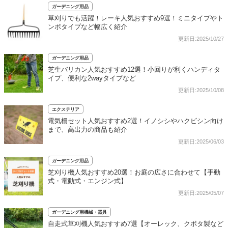
ガーデニング用品
草刈りでも活躍！レーキ人気おすすめ9選！ミニタイプやト
ンボタイプなど幅広く紹介
更新日:2025/10/27
ガーデニング用品
芝生バリカン人気おすすめ12選！小回りが利くハンディタ
イプ、便利な2wayタイプなど
更新日:2025/10/08
エクステリア
電気柵セット人気おすすめ2選！イノシシやハクビシン向け
まで、高出力の商品も紹介
更新日:2025/06/03
ガーデニング用品
芝刈り機人気おすすめ20選！お庭の広さに合わせて【手動
式・電動式・エンジン式】
更新日:2025/05/07
ガーデニング用機械・器具
自走式草刈機人気おすすめ7選【オーレック、クボタ製など