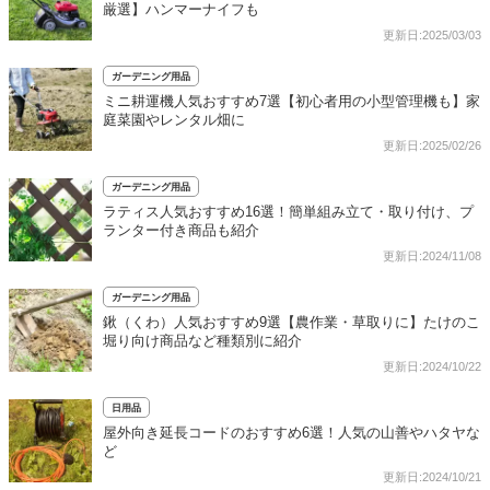
厳選】ハンマーナイフも
更新日:2025/03/03
ガーデニング用品
ミニ耕運機人気おすすめ7選【初心者用の小型管理機も】家
庭菜園やレンタル畑に
更新日:2025/02/26
ガーデニング用品
ラティス人気おすすめ16選！簡単組み立て・取り付け、プ
ランター付き商品も紹介
更新日:2024/11/08
ガーデニング用品
鍬（くわ）人気おすすめ9選【農作業・草取りに】たけのこ
堀り向け商品など種類別に紹介
更新日:2024/10/22
日用品
屋外向き延長コードのおすすめ6選！人気の山善やハタヤな
ど
更新日:2024/10/21