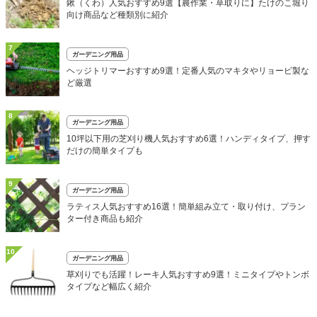
鍬（くわ）人気おすすめ9選【農作業・草取りに】たけのこ堀り
向け商品など種類別に紹介
7
ガーデニング用品
ヘッジトリマーおすすめ9選！定番人気のマキタやリョービ製な
ど厳選
8
ガーデニング用品
10坪以下用の芝刈り機人気おすすめ6選！ハンディタイプ、押す
だけの簡単タイプも
9
ガーデニング用品
ラティス人気おすすめ16選！簡単組み立て・取り付け、プラン
ター付き商品も紹介
10
ガーデニング用品
草刈りでも活躍！レーキ人気おすすめ9選！ミニタイプやトンボ
タイプなど幅広く紹介