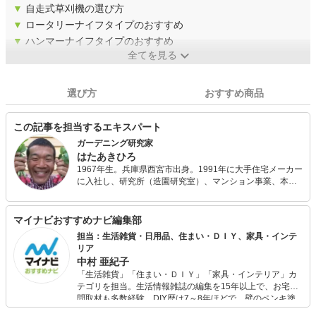
▼
自走式草刈機の選び方
▼
ロータリーナイフタイプのおすすめ
▼
ハンマーナイフタイプのおすすめ
全てを見る
選び方
おすすめ商品
この記事を担当するエキスパート
ガーデニング研究家
はたあきひろ
1967年生。兵庫県西宮市出身。1991年に大手住宅メーカー
に入社し、研究所（造園研究室）、マンション事業、本社
設計部などを経験。現在は独立し、人と人、人と自然の繋
がりを大切にし、毎日丁寧に暮らすことを提案する『庭暮
らし研究所』を設立。 奈良市で草屋根の家に暮らしなが
マイナビおすすめナビ編集部
ら、家族５人分のお米と野菜をつくり、自給生活を送る。
担当：生活雑貨・日用品、住まい・ＤＩＹ、家具・インテ
NHK総合テレビ「ぐるっと関西おひるまえ」では、野菜づ
リア
くり講師として10年間毎月出演。NHK出版WEBサイト「み
中村 亜紀子
んなの趣味の園芸」でブログ担当。YouTubeチャンネル
「生活雑貨」「住まい・ＤＩＹ」「家具・インテリア」カ
「園芸研究家はたさんの野菜づくりチャンネル」を発信。
テゴリを担当。生活情報雑誌の編集を15年以上で、お宅訪
問取材も多数経験。DIY歴は7～8年ほどで、壁のペンキ塗
りや壁紙チェンジなどもチャレンジ済み。初心者でもモノ