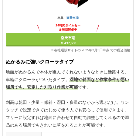
出典：
楽天市場
24時間タイムセー
ル毎日開催中
楽天市場
￥ 437,500
※各社通販サイトの 2025年3月3日時点 での税込価格
ぬかるみに強いクローラタイプ
地面がぬかるんで本体が進んでくれないようなときに活躍する、
車輪にクローラがついたタイプ。
湿地や斜面など作業条件が悪い
場所でも、安定した刈取り作業が可能
です。
刈高は乾田・少量・傾斜・湿田・多量のなかから選ぶだけ。ワン
タッチで設定できてはじめて使う人でも安心して使用できます。
フリーに設定すれば地面に合わせて自動で調整してくれるので凹
凸のある場所でもきれいに草を刈ることが可能です。