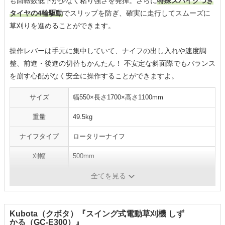
も回転数低下が少なく粘り強さを発揮。さらに
特殊スパイクつき
タイヤの4輪駆動
でスリップを防ぎ、確実に走行してスムーズに
草刈りを進めることができます。
操作レバーは手元に集中していて、ナイフの出し入れや速度調
整、前進・後進の切替もかんたん！ 不安定な斜面際でもバランス
を崩す心配がなく安全に操作することができますよ。
サイズ
幅550×長さ1700×高さ1100mm
重量
49.5kg
ナイフタイプ
ロータリーナイフ
刈幅
500mm
刈高
35～70mm
全てを見る
Kubota（クボタ）『スイング式電動草刈機 しず
かる（GC-E300）』