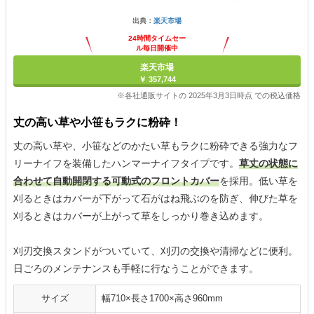
出典：
楽天市場
24時間タイムセー
ル毎日開催中
楽天市場
￥ 357,744
※各社通販サイトの 2025年3月3日時点 での税込価格
丈の高い草や小笹もラクに粉砕！
丈の高い草や、小笹などのかたい草もラクに粉砕できる強力なフ
リーナイフを装備したハンマーナイフタイプです。
草丈の状態に
合わせて自動開閉する可動式のフロントカバー
を採用。低い草を
刈るときはカバーが下がって石がはね飛ぶのを防ぎ、伸びた草を
刈るときはカバーが上がって草をしっかり巻き込めます。
刈刃交換スタンドがついていて、刈刃の交換や清掃などに便利。
日ごろのメンテナンスも手軽に行なうことができます。
サイズ
幅710×長さ1700×高さ960mm