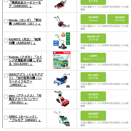
楽天市場
『簡易自走ロータリーモ
ア（GM530D）』
※各社通販サイトの 2025年3月3日時点 での税込
価格
229,900円
192,500円
Honda（ホンダ）『草刈
Amazon
楽天市場
機（UM2160［J2］）』
※各社通販サイトの 2025年3月3日時点 での税込
価格
290,000〜円
KIORITZ（共立）『畦草
楽天市場
刈機（AZ852AF）』
※各社通販サイトの 2025年3月3日時点 での税込
価格
5,438円
Kubota（クボタ）『スイ
Yahoo!ショッピング
ング式電動草刈機 しずか
る（GC-E300）』
※各社通販サイトの 2025年3月3日時点 での税込
価格
ISEKIアグリ（イセキアグ
357,744円
リ）『歩行型草刈機 ハン
楽天市場
マーナイフモアー
※各社通販サイトの 2025年3月3日時点 での税込
（HR532）』
価格
437,500円
atex（アテックス）『刈
楽天市場
馬王クローラハンマー
（RX-551）』
※各社通販サイトの 2025年3月3日時点 での税込
価格
260,099円
OREC（オーレック）
楽天市場
『ブルモア（HR402）』
※各社通販サイトの 2025年3月3日時点 での税込
価格