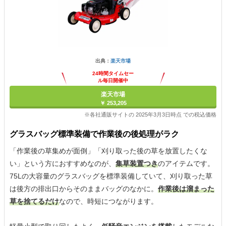
出典：
楽天市場
24時間タイムセー
ル毎日開催中
楽天市場
￥ 253,205
※各社通販サイトの 2025年3月3日時点 での税込価格
グラスバッグ標準装備で作業後の後処理がラク
「作業後の草集めが面倒」「刈り取った後の草を放置したくな
い」という方におすすめなのが、
集草装置つき
のアイテムです。
75Lの大容量のグラスバッグを標準装備していて、刈り取った草
は後方の排出口からそのままバッグのなかに。
作業後は溜まった
草を捨てるだけ
なので、時短につながります。