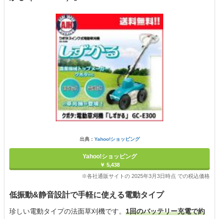
出典：
Yahoo!ショッピング
Yahoo!ショッピング
￥ 5,438
※各社通販サイトの 2025年3月3日時点 での税込価格
低振動&静音設計で手軽に使える電動タイプ
珍しい電動タイプの法面草刈機です。
1回のバッテリー充電で約