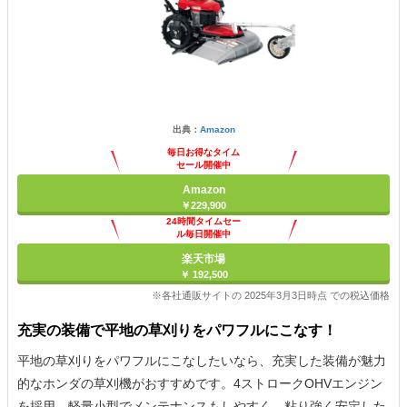
出典：
Amazon
毎日お得なタイム
セール開催中
Amazon
￥229,900
24時間タイムセー
ル毎日開催中
楽天市場
￥ 192,500
※各社通販サイトの 2025年3月3日時点 での税込価格
充実の装備で平地の草刈りをパワフルにこなす！
平地の草刈りをパワフルにこなしたいなら、充実した装備が魅力
的なホンダの草刈機がおすすめです。4ストロークOHVエンジン
を採用。軽量小型でメンテナンスもしやすく、粘り強く安定した