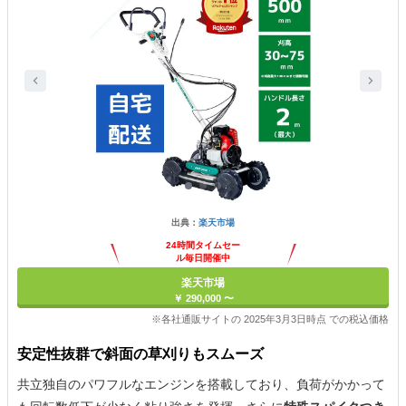
出典：
楽天市場
24時間タイムセー
ル毎日開催中
楽天市場
￥ 290,000 〜
※各社通販サイトの 2025年3月3日時点 での税込価格
安定性抜群で斜面の草刈りもスムーズ
共立独自のパワフルなエンジンを搭載しており、負荷がかかって