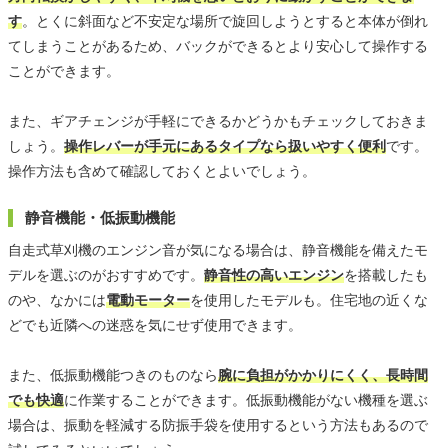
す
。とくに斜面など不安定な場所で旋回しようとすると本体が倒れ
てしまうことがあるため、バックができるとより安心して操作する
ことができます。
また、ギアチェンジが手軽にできるかどうかもチェックしておきま
しょう。
操作レバーが手元にあるタイプなら扱いやすく便利
です。
操作方法も含めて確認しておくとよいでしょう。
静音機能・低振動機能
自走式草刈機のエンジン音が気になる場合は、静音機能を備えたモ
デルを選ぶのがおすすめです。
静音性の高いエンジン
を搭載したも
のや、なかには
電動モーター
を使用したモデルも。住宅地の近くな
どでも近隣への迷惑を気にせず使用できます。
また、低振動機能つきのものなら
腕に負担がかかりにくく、長時間
でも快適
に作業することができます。低振動機能がない機種を選ぶ
場合は、振動を軽減する防振手袋を使用するという方法もあるので