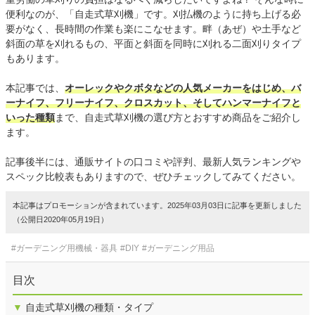
便利なのが、「自走式草刈機」です。刈払機のように持ち上げる必
要がなく、長時間の作業も楽にこなせます。畔（あぜ）や土手など
斜面の草を刈れるもの、平面と斜面を同時に刈れる二面刈りタイプ
もあります。
本記事では、
オーレックやクボタなどの人気メーカーをはじめ、バ
ーナイフ、フリーナイフ、クロスカット、そしてハンマーナイフと
いった種類
まで、自走式草刈機の選び方とおすすめ商品をご紹介し
ます。
記事後半には、通販サイトの口コミや評判、最新人気ランキングや
スペック比較表もありますので、ぜひチェックしてみてください。
本記事はプロモーションが含まれています。2025年03月03日に記事を更新しました
（公開日2020年05月19日）
#ガーデニング用機械・器具
#DIY
#ガーデニング用品
目次
▼
自走式草刈機の種類・タイプ