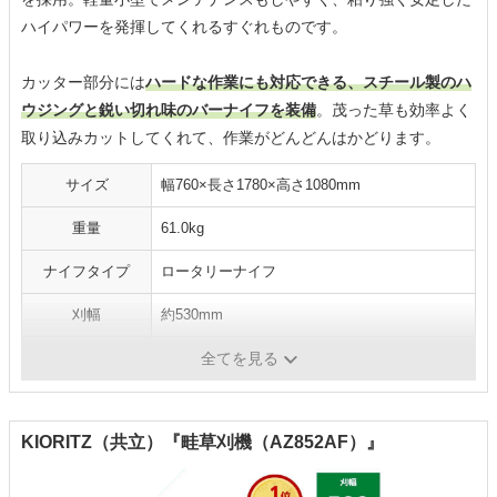
ハイパワーを発揮してくれるすぐれものです。
カッター部分には
ハードな作業にも対応できる、スチール製のハ
ウジングと鋭い切れ味のバーナイフを装備
。茂った草も効率よく
取り込みカットしてくれて、作業がどんどんはかどります。
サイズ
幅760×長さ1780×高さ1080mm
重量
61.0kg
ナイフタイプ
ロータリーナイフ
刈幅
約530mm
刈高
15～75mm
全てを見る
KIORITZ（共立）『畦草刈機（AZ852AF）』