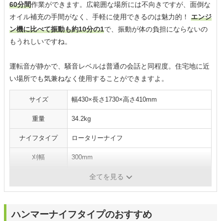
60分間
作業ができます。広範囲な場所には不向きですが、面倒な
オイル補充の手間がなく、手軽に使用できるのは魅力的！
エンジ
ン機に比べて振動も約10分の1
で、振動が体の負担にならないの
もうれしいですね。
運転音が静かで、騒音レベルは普通の会話と同程度。住宅地に近
い場所でも気兼ねなく使用することができますよ。
サイズ
幅430×長さ1730×高さ410mm
重量
34.2kg
ナイフタイプ
ロータリーナイフ
刈幅
300mm
刈高
19～31mm
全てを見る
ハンマーナイフタイプのおすすめ