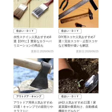
住まい・ＤＩＹ
住まい・ＤＩＹ
水性ステイン人気おすすめ8
DIY用スコヤ人気おすすめ7
選【DIYに】豊富なカラーバ
選！完全スコヤ・止型スコヤ
リエーションの商品も
など種類や違いも解説
更新日:2026/06/25
更新日:2026/06/25
アウトドア・キャンプ
住まい・ＤＩＹ
アウトドア用斧人気おすすめ
pH計人気おすすめ11選！家
15選！キャンプでの薪割りや
庭菜園や農業向け、自動構成
クラフトに
機能モデルなど