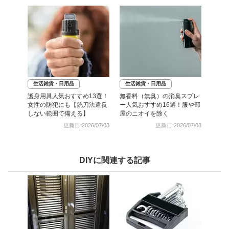
生活雑貨・日用品
生活雑貨・日用品
護身用具人気おすすめ13選！
無香料（無臭）の消臭スプレ
女性の防犯にも【銃刀法違反
ー人気おすすめ16選！服や部
しない範囲で備える】
屋のニオイを除く
更新日:2026/07/03
更新日:2026/07/03
DIYに関連する記事