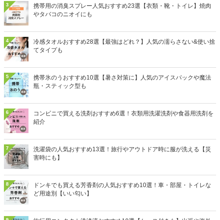
3
携帯用の消臭スプレー人気おすすめ23選【衣類・靴・トイレ】焼肉
やタバコのニオイにも
4
冷感タオルおすすめ28選【最強はどれ？】人気の濡らさない&使い捨
てタイプも
5
携帯氷のうおすすめ10選【暑さ対策に】人気のアイスパックや魔法
瓶・スティック型も
6
コンビニで買える洗剤おすすめ6選！衣類用洗濯洗剤や食器用洗剤を
紹介
7
洗濯袋の人気おすすめ13選！旅行やアウトドア時に服が洗える【災
害時にも】
8
ドンキでも買える芳香剤の人気おすすめ10選！車・部屋・トイレな
ど用途別【いい匂い】
9