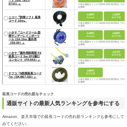
ード 10m（ECT-
S710）』
※各社通販サイトの 2024年10月20日時点 での税
込価格
2,280円
2,150円
ニコー『防雨ソフト 延長
Amazon
楽天市場
コード 10m』
※各社通販サイトの 2024年10月20日時点 での税
込価格
ハタヤ『コードリール 防
6,438円
6,638円
雨サンデーレインボーリ
Amazon
楽天市場
ール 15A 20m 屋外用
※各社通販サイトの 2024年10月20日時点 での税
（SS-20）』
込価格
3,222円
4,071円
ハタヤ『屋外用防雨型 FX
Amazon
楽天市場
延長コード 5m 2P3個口
コンセント（FX-053）』
※各社通販サイトの 2024年10月20日時点 での税
込価格
1,880円
ナフコ『N防雨延長コード
楽天市場
7m（SK-BE7-OD）』
※各社通販サイトの 2024年10月20日時点 での税
込価格
延長コードの売れ筋をチェック
通販サイトの最新人気ランキングを参考にする
Amazon、楽天市場での延長コードの売れ筋ランキングも参考にして
みてください。