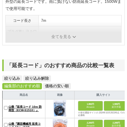
外型の延長コードです。雨に負けない防雨延長コード。1500Wま
で使用可能です。
コード長さ
7m
プラグ差し込み口
1個
全てを見る
数
「延長コード」のおすすめ商品の比較一覧表
絞り込み
絞り込み解除
編集部のおすすめ順
価格の安い順
商品名
画像
購入サイト
1,882円
1,980円
山善『延長コード 10m 防
Amazon
楽天市場
雨型（ECW-S1510）』
※各社通販サイトの 2024年10月20日時点 での税
込価格
2,200円
2,288円
山善『園芸機械用 延長コ
Amazon
楽天市場