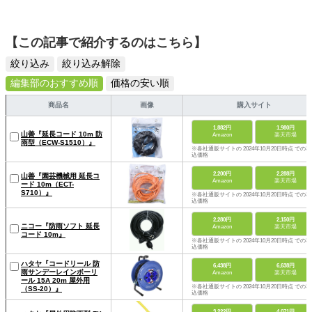
【この記事で紹介するのはこちら】
絞り込み
絞り込み解除
編集部のおすすめ順
価格の安い順
商品名
画像
購入サイト
1,882円
1,980円
山善『延長コード 10m 防
Amazon
楽天市場
雨型（ECW-S1510）』
※各社通販サイトの 2024年10月20日時点 での税
込価格
2,200円
2,288円
山善『園芸機械用 延長コ
Amazon
楽天市場
ード 10m（ECT-
S710）』
※各社通販サイトの 2024年10月20日時点 での税
込価格
2,280円
2,150円
ニコー『防雨ソフト 延長
Amazon
楽天市場
コード 10m』
※各社通販サイトの 2024年10月20日時点 での税
込価格
ハタヤ『コードリール 防
6,438円
6,638円
雨サンデーレインボーリ
Amazon
楽天市場
ール 15A 20m 屋外用
※各社通販サイトの 2024年10月20日時点 での税
（SS-20）』
込価格
3,222円
4,071円