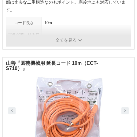
部は丈夫な二重構造なのもポイント。寒冷地にも対応していま
す。
コード長さ
10m
プラグ差し込み口
1個
全てを見る
数
山善『園芸機械用 延長コード 10m（ECT-
S710）』