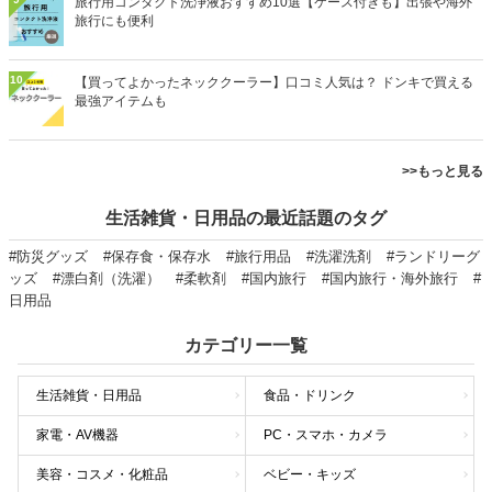
旅行用コンタクト洗浄液おすすめ10選【ケース付きも】出張や海外
旅行にも便利
10
【買ってよかったネッククーラー】口コミ人気は？ ドンキで買える
最強アイテムも
>>もっと見る
生活雑貨・日用品の最近話題のタグ
#防災グッズ
#保存食・保存水
#旅行用品
#洗濯洗剤
#ランドリーグ
ッズ
#漂白剤（洗濯）
#柔軟剤
#国内旅行
#国内旅行・海外旅行
#
日用品
カテゴリー一覧
生活雑貨・日用品
食品・ドリンク
家電・AV機器
PC・スマホ・カメラ
美容・コスメ・化粧品
ベビー・キッズ