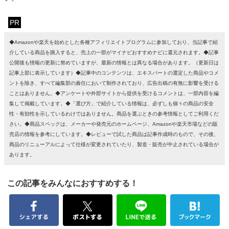
PR
◆Amazonや楽天を始めとした各種アフィリエイトプログラムに参加しており、当記事で紹
介している商品を購入すると、売上の一部がマイナビおすすめナビに還元されます。◆記事
公開後も情報の更新に努めていますが、最新の情報とは異なる場合があります。（更新日は
記事上部に表示しています）◆記事中のコンテンツは、エキスパートの選定した商品やコメ
ントを除き、すべて編集部の責任において制作されており、広告出稿の有無に影響を受ける
ことはありません。◆アンケートや外部サイトから提供を受けるコメントは、一部内容を編
集して掲載しています。◆「選び方」で紹介している情報は、必ずしも個々の商品の安全
性・有効性を示しているわけではありません。商品を選ぶときの参考情報としてご利用くだ
さい。◆商品スペックは、メーカーや発売元のホームページ、Amazonや楽天市場などの販
売店の情報を参考にしています。◆レビューで試した商品は記事作成時のもので、その後、
商品のリニューアルによって仕様が変更されていたり、製造・販売が中止されている場合が
あります。
この記事をみんなにおすすめする！