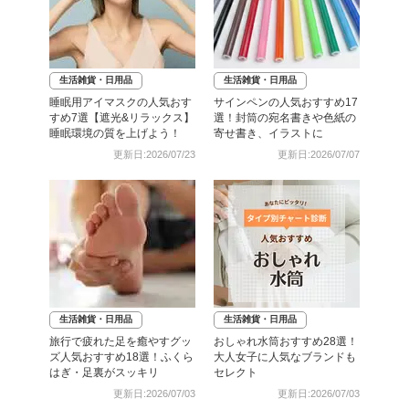
生活雑貨・日用品
生活雑貨・日用品
睡眠用アイマスクの人気おす
サインペンの人気おすすめ17
すめ7選【遮光&リラックス】
選！封筒の宛名書きや色紙の
睡眠環境の質を上げよう！
寄せ書き、イラストに
更新日:2026/07/23
更新日:2026/07/07
生活雑貨・日用品
生活雑貨・日用品
旅行で疲れた足を癒やすグッ
おしゃれ水筒おすすめ28選！
ズ人気おすすめ18選！ふくら
大人女子に人気なブランドも
はぎ・足裏がスッキリ
セレクト
更新日:2026/07/03
更新日:2026/07/03