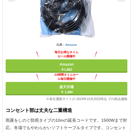
出典：
Amazon
毎日お得なタイム
セール開催中
Amazon
￥1,882
24時間タイムセー
ル毎日開催中
楽天市場
￥ 1,980
※各社通販サイトの 2024年10月20日時点 での税込価格
コンセント部は丈夫な二重構造
雨露をしのぐ防雨タイプの10mの延長コードです。1500Wまで対
応。冬場でもやわらかいソフトケーブルタイプです。コンセント