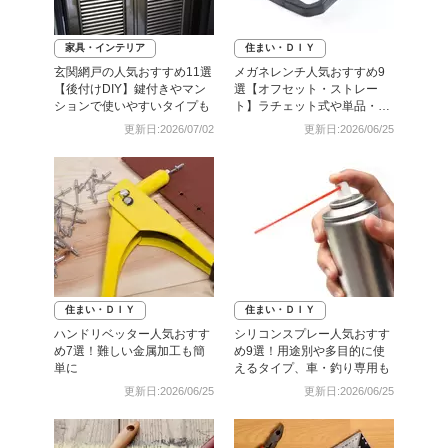
家具・インテリア
住まい・ＤＩＹ
玄関網戸の人気おすすめ11選
メガネレンチ人気おすすめ9
【後付けDIY】鍵付きやマン
選【オフセット・ストレー
ションで使いやすいタイプも
ト】ラチェット式や単品・セ
ットも
更新日:2026/07/02
更新日:2026/06/25
住まい・ＤＩＹ
住まい・ＤＩＹ
ハンドリベッター人気おすす
シリコンスプレー人気おすす
め7選！難しい金属加工も簡
め9選！用途別や多目的に使
単に
えるタイプ、車・釣り専用も
更新日:2026/06/25
更新日:2026/06/25