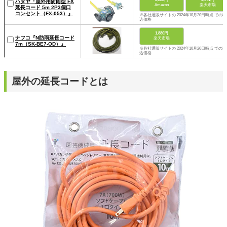
ハタヤ『屋外用防雨型 FX
Amazon
楽天市場
延長コード 5m 2P3個口
コンセント（FX-053）』
※各社通販サイトの 2024年10月20日時点 での税
込価格
1,880円
ナフコ『N防雨延長コード
楽天市場
7m（SK-BE7-OD）』
※各社通販サイトの 2024年10月20日時点 での税
込価格
屋外の延長コードとは