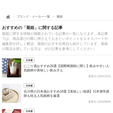
ブランド・メーカー一覧
菊姫
おすすめの「菊姫」に関する記事
菊姫に関する情報が掲載されている記事の一覧になります。各記事
では、商品選びの際に押さえておきたいポイントをエキスパートや
編集部が詳しく解説、菊姫のおすすめ商品も紹介しています。菊姫
の製品を探している方は、ぜひ記事を参考にしてください。
日本酒
にごり酒おすすめ26選【国際唎酒師に聞く】飲みやすい人
気銘柄や美味しい飲み方も
更新日:2025/12/31
日本酒
石川県の日本酒おすすめ18選【美味しい地酒】日本酒学講
師も唸る人気銘柄を厳選
更新日:2025/08/05
日本酒