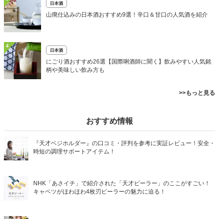
日本酒
山廃仕込みの日本酒おすすめ9選！辛口＆甘口の人気酒を紹介
4
日本酒
にごり酒おすすめ26選【国際唎酒師に聞く】飲みやすい人気銘
柄や美味しい飲み方も
>>もっと見る
おすすめ情報
『天才ベジホルダー』の口コミ・評判を参考に実証レビュー！安全・
時短の調理サポートアイテム！
NHK「あさイチ」で紹介された「天才ピーラー」のここがすごい！
キャベツがほわほわ4枚刃ピーラーの魅力に迫る！