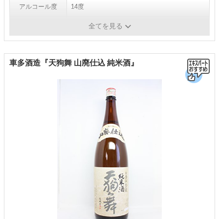
アルコール度
14度
容量
720ml
全てを見る
車多酒造『天狗舞 山廃仕込 純米酒』