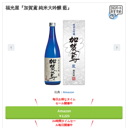
福光屋『加賀鳶 純米大吟醸 藍』
出典：
Amazon
毎日お得なタイム
セール開催中
Amazon
￥2,223
24時間タイムセー
ル毎日開催中