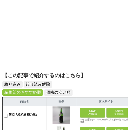
【この記事で紹介するのはこちら】
絞り込み
絞り込み解除
編集部のおすすめ順
価格の安い順
商品名
画像
購入サイト
4,400円
4,400円
Amazon
楽天市場
菊姫『純米酒 鶴乃里』
※各社通販サイトの 2025年7月30日時点 での税
価格