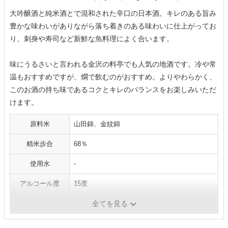
大吟醸酒と純米酒とで混和された辛口の日本酒。キレのある旨み
豊かな味わいがありながら落ち着きのある味わいに仕上がってお
り、刺身や寿司など新鮮な魚料理によく合います。
味にうるさいと言われる金沢の料亭でも人気の地酒です。冷や常
温もおすすめですが、燗で飲むのがおすすめ。よりやわらかく、
このお酒の持ち味であるコクとキレのバランスをお楽しみいただ
けます。
原料米
山田錦、金紋錦
精米歩合
68％
使用水
-
アルコール度
15度
容量
1800ml
全てを見る