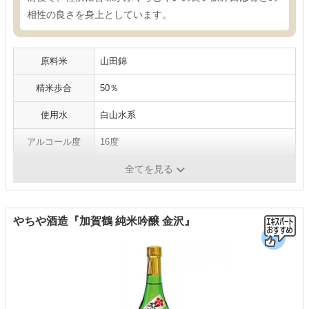
相性の良さを身上としています。
原料米
山田錦
精米歩合
50％
使用水
白山水系
アルコール度
16度
容量
720ml
全てを見る
やちや酒造『加賀鶴 純米吟醸 金沢』