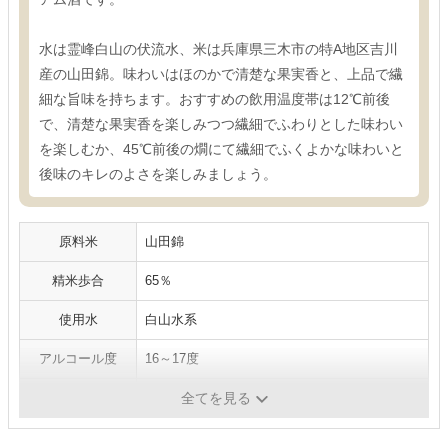
水は霊峰白山の伏流水、米は兵庫県三木市の特A地区吉川
産の山田錦。味わいはほのかで清楚な果実香と、上品で繊
細な旨味を持ちます。おすすめの飲用温度帯は12℃前後
で、清楚な果実香を楽しみつつ繊細でふわりとした味わい
を楽しむか、45℃前後の燗にて繊細でふくよかな味わいと
後味のキレのよさを楽しみましょう。
原料米
山田錦
精米歩合
65％
使用水
白山水系
アルコール度
16～17度
容量
1,800ml
全てを見る