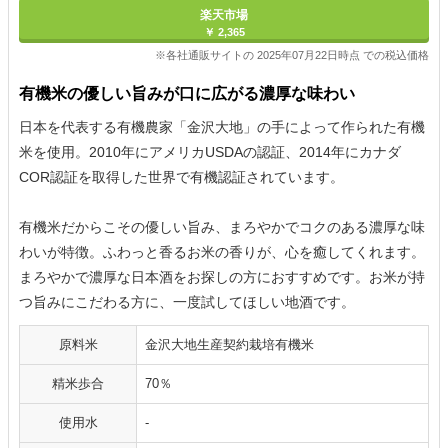
楽天市場
￥ 2,365
※各社通販サイトの 2025年07月22日時点 での税込価格
有機米の優しい旨みが口に広がる濃厚な味わい
日本を代表する有機農家「金沢大地」の手によって作られた有機
米を使用。2010年にアメリカUSDAの認証、2014年にカナダ
COR認証を取得した世界で有機認証されています。
有機米だからこその優しい旨み、まろやかでコクのある濃厚な味
わいが特徴。ふわっと香るお米の香りが、心を癒してくれます。
まろやかで濃厚な日本酒をお探しの方におすすめです。お米が持
つ旨みにこだわる方に、一度試してほしい地酒です。
原料米
金沢大地生産契約栽培有機米
精米歩合
70％
使用水
-