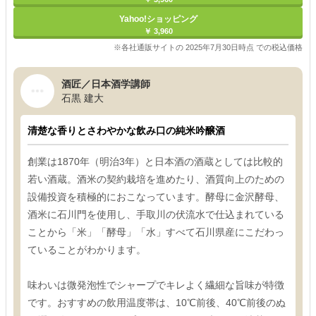
Yahoo!ショッピング
￥ 3,960
※各社通販サイトの 2025年7月30日時点 での税込価格
酒匠／日本酒学講師
石黒 建大
清楚な香りとさわやかな飲み口の純米吟醸酒
創業は1870年（明治3年）と日本酒の酒蔵としては比較的
若い酒蔵。酒米の契約栽培を進めたり、酒質向上のための
設備投資を積極的におこなっています。酵母に金沢酵母、
酒米に石川門を使用し、手取川の伏流水で仕込まれている
ことから「米」「酵母」「水」すべて石川県産にこだわっ
ていることがわかります。
味わいは微発泡性でシャープでキレよく繊細な旨味が特徴
です。おすすめの飲用温度帯は、10℃前後、40℃前後のぬ