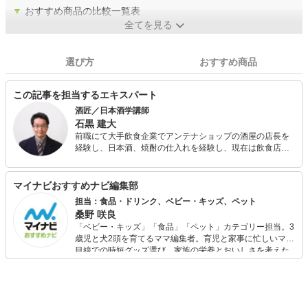
▼
おすすめ商品の比較一覧表
全てを見る
選び方
おすすめ商品
この記事を担当するエキスパート
酒匠／日本酒学講師
石黒 建大
前職にて大手飲食企業でアンテナショップの酒屋の店長を
経験し、日本酒、焼酎の仕入れを経験し、現在は飲食店に
勤務。酒匠、日本酒学講師を取得し、2011年より日本酒サ
ービス研究会の研究室専属テイスターとして活動していま
す。 また、日本酒セールスプロモーション研究会研究員、
マイナビおすすめナビ編集部
日本酒学講師として日本酒の研究と通して日本酒の魅力を
担当：食品・ドリンク、ベビー・キッズ、ペット
世に広める活動を行っています。
桑野 咲良
「ベビー・キッズ」「食品」「ペット」カテゴリー担当。3
歳児と犬2頭を育てるママ編集者。育児と家事に忙しいママ
目線での時短グッズ選び、家族の栄養とおいしさを考えた
食品選び、束の間のリラックスタイムを楽しむためのスイ
ーツ選びに自信あり。鋭い目線で商品を見極め、少しでも
日々の生活が豊かになるものを紹介します。