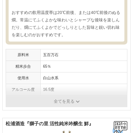
おすすめの飲用温度帯は20℃前後、または40℃前後のぬる
燗。常温にてふくよかな味わいとシャープな後味を楽しん
だり、燗にてふくよかでどっしりとした旨味と鋭い切れ味
を楽しむのがおすすめです。
原料米
五百万石
精米歩合
65％
使用水
白山水系
アルコール度
16.5度
容量
1800ml
全てを見る
松浦酒造『獅子の里 活性純米吟醸生 鮮』