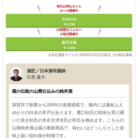
毎日お得なタイム
セール開催中
Amazon
￥3,790
24時間タイムセー
ル毎日開催中
楽天市場
￥ 3,300
※各社通販サイトの 2025年07月22日時点 での税込価格
酒匠／日本酒学講師
石黒 建大
蔵の伝統の山廃仕込みの純米酒
加賀市で創業から200年の老舗酒蔵で、蔵内には蓮如上人
ゆかりの白水の井戸があります。農口杜氏の技術を受け継
いだ若き杜氏の木谷太津夫氏が杜氏を務めます。こちらの
山廃純米酒は蔵の看板商品で、味わいはどっしりとした旨
味と鋭い切れ味が特徴です。