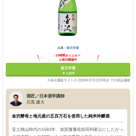
出典：
楽天市場
24時間タイムセー
ル毎日開催中
楽天市場
￥ 1,870
※各社通販サイトの 2025年07月22日時点 での税込価格
酒匠／日本酒学講師
石黒 建大
金沢酵母と地元産の五百万石を使用した純米吟醸酒
安土桃山時代の1583年、加賀藩藩祖前田利家公にしたがっ