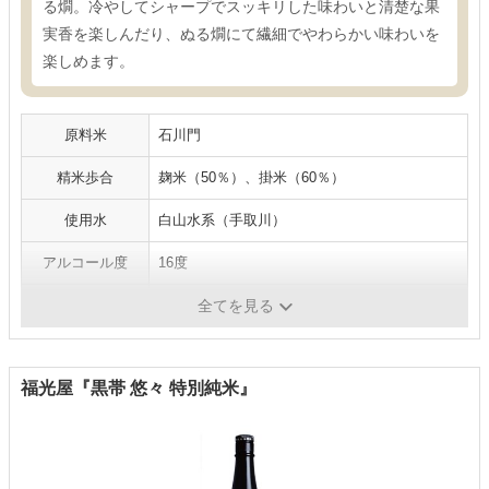
る燗。冷やしてシャープでスッキリした味わいと清楚な果
実香を楽しんだり、ぬる燗にて繊細でやわらかい味わいを
楽しめます。
原料米
石川門
精米歩合
麹米（50％）、掛米（60％）
使用水
白山水系（手取川）
アルコール度
16度
容量
1800ml
全てを見る
福光屋『黒帯 悠々 特別純米』