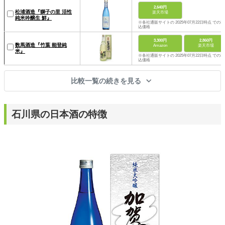
2,640円
松浦酒造『獅子の里 活性
楽天市場
純米吟醸生 鮮』
※各社通販サイトの 2025年07月22日時点 での税
込価格
3,300円
2,860円
数馬酒造『竹葉 能登純
Amazon
楽天市場
米』
※各社通販サイトの 2025年07月22日時点 での税
込価格
比較一覧の続きを見る
石川県の日本酒の特徴