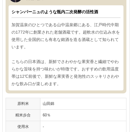
シャンパーニュのような瓶内二次発酵の活性酒
加賀温泉のひとつである山中温泉郷にある、江戸時代中期
の1772年に創業された老舗酒蔵です。超軟水の仕込み水を
使用した全国的にも有名な銘酒を造る酒蔵として知られて
います。
こちらの日本酒は、新鮮でさわやかな果実香と繊細でやわ
らかな旨味を持つ味わいが特徴です。おすすめの飲用温度
帯は12℃前後で、新鮮な果実香と発泡性のスッキリさわや
かな飲み口が楽しめます。
原料米
山田錦
精米歩合
60％
使用水
-