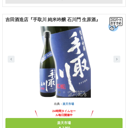
吉田酒造店『手取川 純米吟醸 石川門 生原酒』
出典：
楽天市場
24時間タイムセー
ル毎日開催中
楽天市場
￥ 3,960