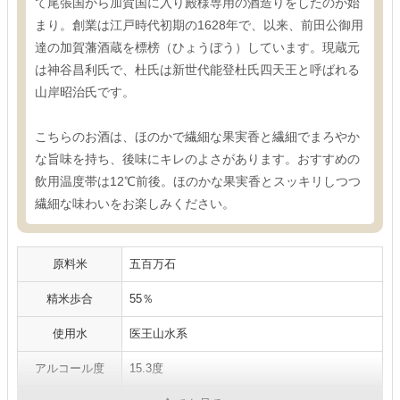
て尾張国から加賀国に入り殿様専用の酒造りをしたのが始
まり。創業は江戸時代初期の1628年で、以来、前田公御用
達の加賀藩酒蔵を標榜（ひょうぼう）しています。現蔵元
は神谷昌利氏で、杜氏は新世代能登杜氏四天王と呼ばれる
山岸昭治氏です。
こちらのお酒は、ほのかで繊細な果実香と繊細でまろやか
な旨味を持ち、後味にキレのよさがあります。おすすめの
飲用温度帯は12℃前後。ほのかな果実香とスッキリしつつ
繊細な味わいをお楽しみください。
原料米
五百万石
精米歩合
55％
使用水
医王山水系
アルコール度
15.3度