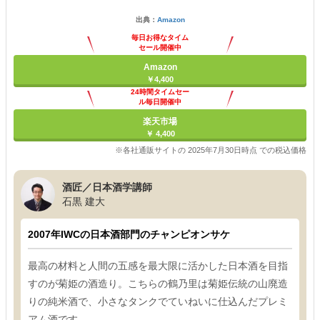
出典：
Amazon
毎日お得なタイム
セール開催中
Amazon
￥4,400
24時間タイムセー
ル毎日開催中
楽天市場
￥ 4,400
※各社通販サイトの 2025年7月30日時点 での税込価格
酒匠／日本酒学講師
石黒 建大
2007年IWCの日本酒部門のチャンピオンサケ
最高の材料と人間の五感を最大限に活かした日本酒を目指
すのが菊姫の酒造り。こちらの鶴乃里は菊姫伝統の山廃造
りの純米酒で、小さなタンクでていねいに仕込んだプレミ
アム酒です。