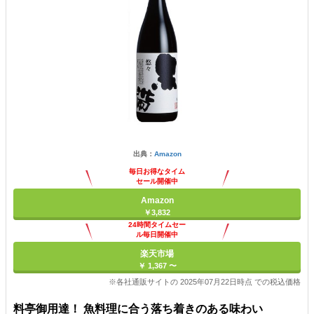
出典：
Amazon
毎日お得なタイム
セール開催中
Amazon
￥3,832
24時間タイムセー
ル毎日開催中
楽天市場
￥ 1,367 〜
※各社通販サイトの 2025年07月22日時点 での税込価格
料亭御用達！ 魚料理に合う落ち着きのある味わい