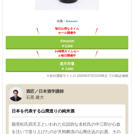
出典：
Amazon
毎日お得なタイム
セール開催中
Amazon
￥3,500
24時間タイムセー
ル毎日開催中
楽天市場
￥ 3,000
※各社通販サイトの 2025年07月22日時点 での税込価格
酒匠／日本酒学講師
石黒 建大
日本を代表する山廃造りの純米酒
能登杜氏四天王といわれた伝説的な名杜氏の中三郎が心血
を注いで造り上げたのが天狗舞流の山廃仕込のお酒。その