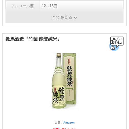
アルコール度
12～13度
容量
500ml
全てを見る
数馬酒造『竹葉 能登純米』
出典：
Amazon