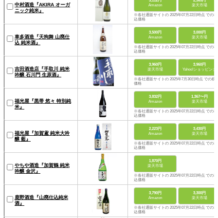
3,112円
2,365円
中村酒造『AKIRA オーガ
Amazon
楽天市場
ニック純米』
※各社通販サイトの 2025年07月22日時点 での税
込価格
3,500円
3,000円
車多酒造『天狗舞 山廃仕
Amazon
楽天市場
込 純米酒』
※各社通販サイトの 2025年07月22日時点 での税
込価格
3,960円
3,960円
吉田酒造店『手取川 純米
楽天市場
Yahoo!ショッピング
吟醸 石川門 生原酒』
※各社通販サイトの 2025年7月30日時点 での税
価格
3,832円
1,367〜円
福光屋『黒帯 悠々 特別純
Amazon
楽天市場
米』
※各社通販サイトの 2025年07月22日時点 での税
込価格
2,223円
3,430円
福光屋『加賀鳶 純米大吟
Amazon
楽天市場
醸 藍』
※各社通販サイトの 2025年07月22日時点 での税
込価格
1,870円
やちや酒造『加賀鶴 純米
楽天市場
吟醸 金沢』
※各社通販サイトの 2025年07月22日時点 での税
込価格
3,790円
3,300円
鹿野酒造『山廃仕込純米
Amazon
楽天市場
酒』
※各社通販サイトの 2025年07月22日時点 での税
込価格