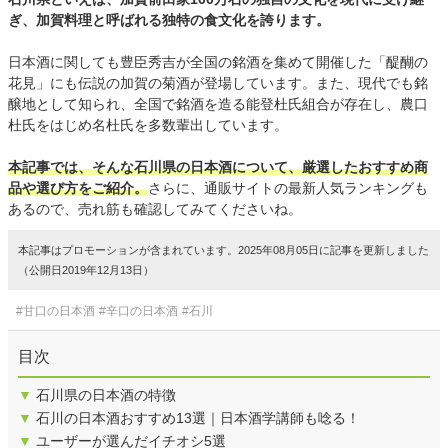
ぎ、加賀料理と呼ばれる独特の食文化を誇ります。
日本酒に関しても豊臣秀吉が全国の銘酒を集めて開催した「醍醐の
花見」にも伝説の加賀の菊酒が登場しています。また、現代でも銘
醸地として知られ、全国で銘酒を造る能登杜氏組合が存在し、農口
杜氏をはじめ名杜氏を多数輩出しています。
本記事では、そんな石川県の日本酒について、厳選したおすすめ商
品や選び方をご紹介。
さらに、通販サイトの最新人気ランキングも
あるので、売れ筋も確認してみてくださいね。
本記事はプロモーションが含まれています。2025年08月05日に記事を更新しました
（公開日2019年12月13日）
#甘口の日本酒
#辛口の日本酒
#石川
目次
▼
石川県の日本酒の特徴
▼
石川の日本酒おすすめ13選｜日本酒学講師も唸る！
▼
ユーザーが選んだイチオシ5選