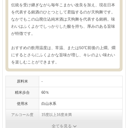
伝統を受け継ぎながら毎年こまかい改良を加え、現在日本
を代表する銘酒のひとつとして君臨するのが天狗舞です。
なかでもこの山廃仕込純米酒は天狗舞を代表する銘柄。味
わいはふくよかでしっかりした酸を持ち、厚みのある旨味
が特徴です。
おすすめの飲用温度は、常温、または50℃前後の上燗。燗
にするとさらにふくよかな旨味が増し、キレのよい味わい
を楽しむことができます。
原料米
-
精米歩合
60％
使用水
白山水系
アルコール度
15度以上16度未満
容量
1800ml
全てを見る