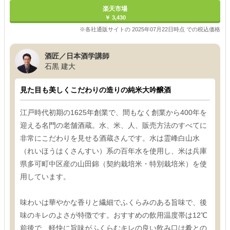
楽天市場
￥ 3,430
※各社通販サイトの 2025年07月22日時点 での税込価格
酒匠／日本酒学講師
石黒 建大
見た目も美しくこだわりの造りの純米大吟醸酒
江戸時代初期の1625年創業で、間もなく創業から400年を
迎える名門の老舗酒蔵。水、米、人、販売方法のすべてに
非常にこだわりを見せる酒蔵さんです。水は霊峰白山水
（れいほうはくさんすい）系の百年水を使用し、米は兵庫
県多可町中区産の山田錦（契約栽培米・特別栽培米）を使
用しています。
味わいは華やかな香りと繊細でふくらみのある旨味で、後
味のキレのよさが特徴です。おすすめの飲用温度帯は12℃
前後で、軽快に旨味がふくらむキレの良い飲み口は肴との