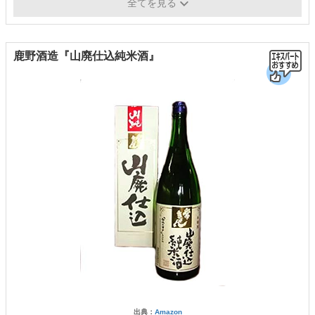
容量
720ml、1800ml
全てを見る
鹿野酒造『山廃仕込純米酒』
出典：
Amazon