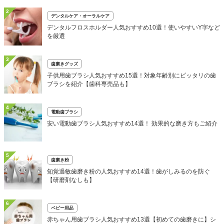
2
デンタルケア・オーラルケア
デンタルフロスホルダー人気おすすめ10選！使いやすいY字など
を厳選
3
歯磨きグッズ
子供用歯ブラシ人気おすすめ15選！対象年齢別にピッタリの歯
ブラシを紹介【歯科専売品も】
4
電動歯ブラシ
安い電動歯ブラシ人気おすすめ14選！ 効果的な磨き方もご紹介
5
歯磨き粉
知覚過敏歯磨き粉の人気おすすめ14選！歯がしみるのを防ぐ
【研磨剤なしも】
6
ベビー用品
赤ちゃん用歯ブラシ人気おすすめ13選【初めての歯磨きに】シ