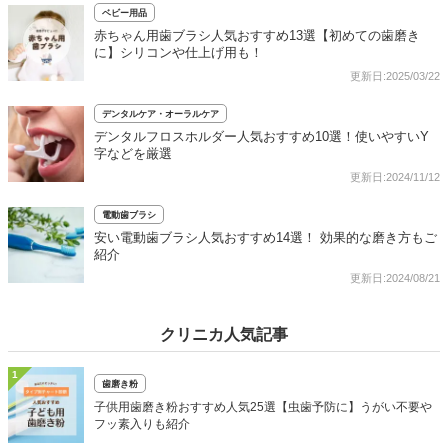
ベビー用品
赤ちゃん用歯ブラシ人気おすすめ13選【初めての歯磨き
に】シリコンや仕上げ用も！
更新日:2025/03/22
デンタルケア・オーラルケア
デンタルフロスホルダー人気おすすめ10選！使いやすいY
字などを厳選
更新日:2024/11/12
電動歯ブラシ
安い電動歯ブラシ人気おすすめ14選！ 効果的な磨き方もご
紹介
更新日:2024/08/21
クリニカ人気記事
1
歯磨き粉
子供用歯磨き粉おすすめ人気25選【虫歯予防に】うがい不要や
フッ素入りも紹介