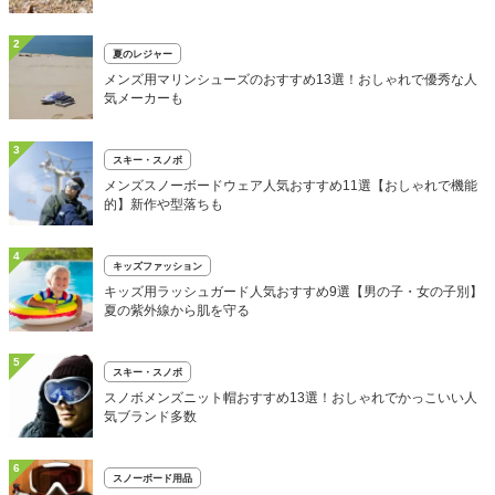
2
夏のレジャー
メンズ用マリンシューズのおすすめ13選！おしゃれで優秀な人
気メーカーも
3
スキー・スノボ
メンズスノーボードウェア人気おすすめ11選【おしゃれで機能
的】新作や型落ちも
4
キッズファッション
キッズ用ラッシュガード人気おすすめ9選【男の子・女の子別】
夏の紫外線から肌を守る
5
スキー・スノボ
スノボメンズニット帽おすすめ13選！おしゃれでかっこいい人
気ブランド多数
6
スノーボード用品