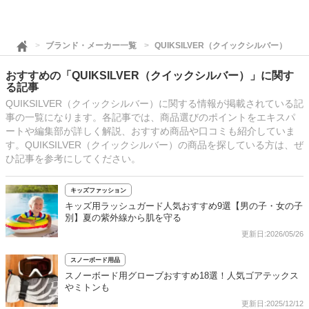
ブランド・メーカー一覧
QUIKSILVER（クイックシルバー）
おすすめの「QUIKSILVER（クイックシルバー）」に関す
る記事
QUIKSILVER（クイックシルバー）に関する情報が掲載されている記
事の一覧になります。各記事では、商品選びのポイントをエキスパ
ートや編集部が詳しく解説、おすすめ商品や口コミも紹介していま
す。QUIKSILVER（クイックシルバー）の商品を探している方は、ぜ
ひ記事を参考にしてください。
キッズファッション
キッズ用ラッシュガード人気おすすめ9選【男の子・女の子
別】夏の紫外線から肌を守る
更新日:2026/05/26
スノーボード用品
スノーボード用グローブおすすめ18選！人気ゴアテックス
やミトンも
更新日:2025/12/12