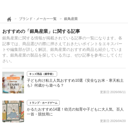
ブランド・メーカー一覧
銀鳥産業
おすすめの「銀鳥産業」に関する記事
銀鳥産業に関する情報が掲載されている記事の一覧になります。各
記事では、商品選びの際に押さえておきたいポイントをエキスパー
トや編集部が詳しく解説、銀鳥産業のおすすめ商品も紹介していま
す。銀鳥産業の製品を探している方は、ぜひ記事を参考にしてくだ
さい。
キッズ用品（就学前）
子ども向け粘土人気おすすめ10選《安全なお米・寒天粘土
も》何歳から遊べる？
更新日:2026/06/11
トランプ・カードゲーム
かるたおすすめ14選！幼児の知育や子どもに大人気、百人
一首・競技用に
更新日:2026/04/20