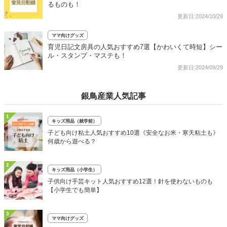
るものも！
更新日:2024/10/29
ママ向けグッズ
育児日記文房具の人気おすすめ7選【かわいくて時短】シー
ル・スタンプ・マステも！
更新日:2024/09/29
銀鳥産業人気記事
1
キッズ用品（就学前）
子ども向け粘土人気おすすめ10選《安全なお米・寒天粘土も》
何歳から遊べる？
2
キッズ用品（小学生）
子供向け手芸キット人気おすすめ12選！針を使わないものも
【小学生でも簡単】
3
ママ向けグッズ