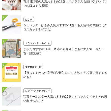
育児日記帳の人気おすすめ18選！ズボラさんも続けやすい《マ
マの口コミも掲載》
4
はさみ
シュレッダーはさみ人気おすすめ11選！個人情報の保護に【ク
ロスカットタイプも】
5
トランプ・カードゲーム
かるたおすすめ14選！幼児の知育や子どもに大人気、百人一
首・競技用に
6
ママ向けグッズ
【買ってよかった育児日記帳】口コミ人気！ 西松屋で買えるも
のも！
7
レディースアクセサリー
写真キーホルダー人気おすすめ15選！赤ちゃんやペットとの思
い出持ち歩こう