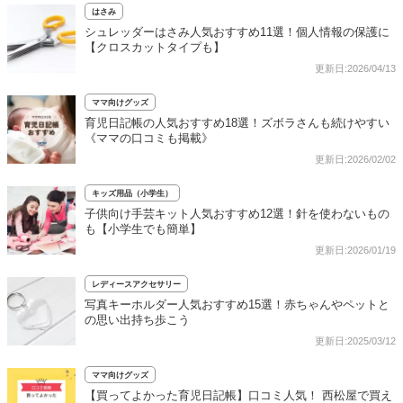
はさみ
シュレッダーはさみ人気おすすめ11選！個人情報の保護に
【クロスカットタイプも】
更新日:2026/04/13
ママ向けグッズ
育児日記帳の人気おすすめ18選！ズボラさんも続けやすい
《ママの口コミも掲載》
更新日:2026/02/02
キッズ用品（小学生）
子供向け手芸キット人気おすすめ12選！針を使わないもの
も【小学生でも簡単】
更新日:2026/01/19
レディースアクセサリー
写真キーホルダー人気おすすめ15選！赤ちゃんやペットと
の思い出持ち歩こう
更新日:2025/03/12
ママ向けグッズ
【買ってよかった育児日記帳】口コミ人気！ 西松屋で買え