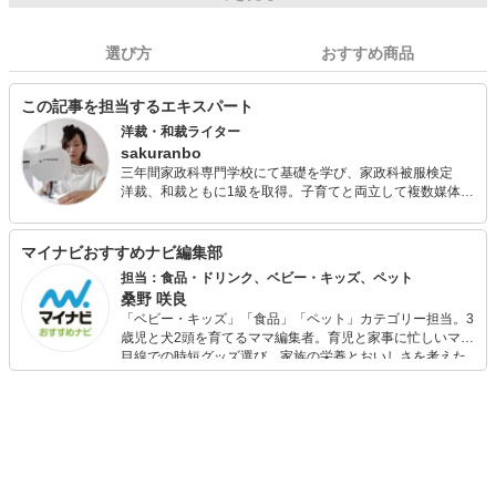
選び方
おすすめ商品
この記事を担当するエキスパート
洋裁・和裁ライター
sakuranbo
三年間家政科専門学校にて基礎を学び、家政科被服検定
洋裁、和裁ともに1級を取得。子育てと両立して複数媒体で
ライター活動しています。 過去には成人式やブライダルの
アイテムを受注制作。 初心者にも洋裁・和裁のおもしろさ
が伝わる記事を心がけています。 世界で一つの自分だけの
マイナビおすすめナビ編集部
オリジナルアイテムを作りたい方の参考になれば幸いで
担当：食品・ドリンク、ベビー・キッズ、ペット
す。
桑野 咲良
「ベビー・キッズ」「食品」「ペット」カテゴリー担当。3
歳児と犬2頭を育てるママ編集者。育児と家事に忙しいママ
目線での時短グッズ選び、家族の栄養とおいしさを考えた
食品選び、束の間のリラックスタイムを楽しむためのスイ
ーツ選びに自信あり。鋭い目線で商品を見極め、少しでも
日々の生活が豊かになるものを紹介します。