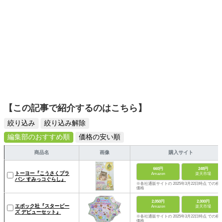
【この記事で紹介するのはこちら】
絞り込み
絞り込み解除
編集部のおすすめ順
価格の安い順
商品名
画像
購入サイト
660円
248円
トーヨー『こうさくプラ
Amazon
楽天市場
バン すみっコぐらし』
※各社通販サイトの 2025年3月22日時点 での税
価格
2,050円
2,000円
エポック社『スタービー
Amazon
楽天市場
ズ デビューセット』
※各社通販サイトの 2025年3月22日時点 での税
価格