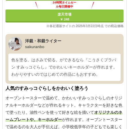
24時間タイムセー
ル毎日開催中
楽天市場
￥ 248
※各社通販サイトの 2025年3月22日時点 での税込価格
洋裁・和裁ライター
sakuranbo
色を塗る、はさみで切る、ができるなら『こうさくプラバ
ン すみっコぐらし』でかわいいキーホルダーが作れます。
わかりやすいのではじめての作品にもおすすめ。
人気のすみっコぐらしをかわいく塗ろう
オーブントースターで温めて、かわいいすみっコぐらしのオリジ
ナルキーホルダーなどが作れるキット。キャラクターを好きな色
で塗ったり、油性ペンを使って好きな絵を描いて
オリジナルのネ
ームプレートや、キーホルダー
が作れます。オーブントースター
で温めるのを大人が手伝えば、小学校低学年の子どもでも楽しく