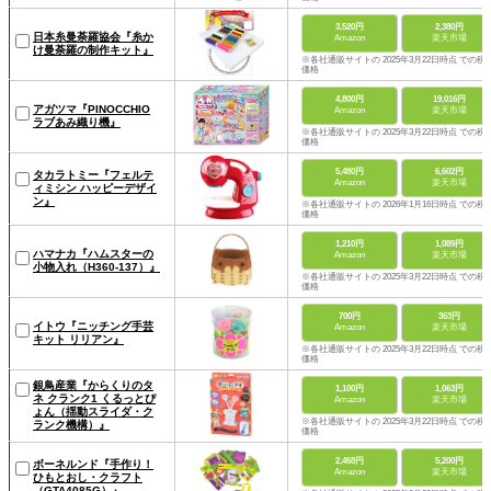
3,520円
2,380円
日本糸曼荼羅協会『糸か
Amazon
楽天市場
け曼荼羅の制作キット』
※各社通販サイトの 2025年3月22日時点 での税
価格
4,800円
19,016円
アガツマ『PINOCCHIO
Amazon
楽天市場
ラブあみ織り機』
※各社通販サイトの 2025年3月22日時点 での税
価格
5,480円
6,602円
タカラトミー『フェルテ
Amazon
楽天市場
ィミシン ハッピーデザイ
ン』
※各社通販サイトの 2026年1月16日時点 での税
価格
1,210円
1,089円
ハマナカ『ハムスターの
Amazon
楽天市場
小物入れ（H360-137）』
※各社通販サイトの 2025年3月22日時点 での税
価格
700円
363円
イトウ『ニッチング手芸
Amazon
楽天市場
キット リリアン』
※各社通販サイトの 2025年3月22日時点 での税
価格
銀鳥産業『からくりのタ
1,100円
1,063円
ネ クランク1 くるっとぴ
Amazon
楽天市場
ょん（揺動スライダ・ク
※各社通販サイトの 2025年3月22日時点 での税
ランク機構）』
価格
2,468円
5,200円
ボーネルンド『手作り！
Amazon
楽天市場
ひもとおし・クラフト
（GTA4085G）』