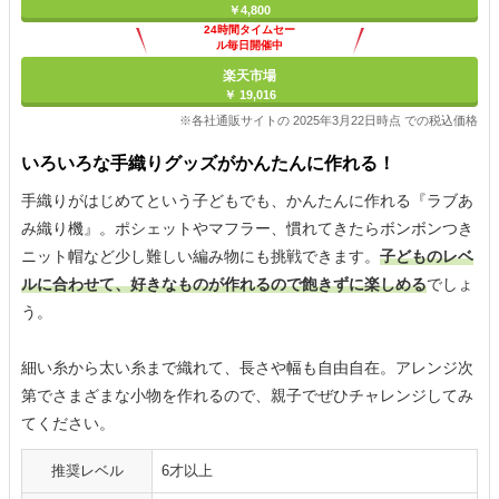
￥4,800
24時間タイムセー
ル毎日開催中
楽天市場
￥ 19,016
※各社通販サイトの 2025年3月22日時点 での税込価格
いろいろな手織りグッズがかんたんに作れる！
手織りがはじめてという子どもでも、かんたんに作れる『ラブあ
み織り機』。ポシェットやマフラー、慣れてきたらボンボンつき
ニット帽など少し難しい編み物にも挑戦できます。
子どものレベ
ルに合わせて、好きなものが作れるので飽きずに楽しめる
でしょ
う。
細い糸から太い糸まで織れて、長さや幅も自由自在。アレンジ次
第でさまざまな小物を作れるので、親子でぜひチャレンジしてみ
てください。
推奨レベル
6才以上