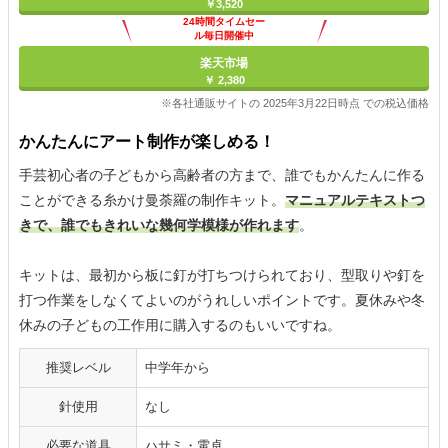
￥3,520
24時間タイムセー
ル毎日開催中
楽天市場
￥ 2,380
※各社通販サイトの 2025年3月22日時点 での税込価格
かんたんにアート制作が楽しめる！
手芸初心者の子どもから高齢者の方まで、誰でもかんたんに作る
ことができる糸かけ曼荼羅の制作キット。
マニュアルテキストつ
きで、誰でもきれいな幾何学模様が作れます
。
キットは、最初から板に釘が打ちつけられており、型取りや釘を
打つ作業をしなくてよいのがうれしいポイントです。夏休みや冬
休みの子どもの工作用に購入するのもいいですね。
推奨レベル
中学年から
針使用
なし
必要な道具
ハサミ・電卓