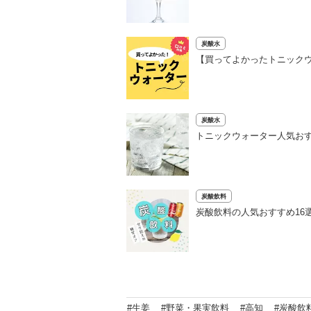
炭酸水
【買ってよかったトニックウ
炭酸水
トニックウォーター人気おす
炭酸飲料
炭酸飲料の人気おすすめ16
#生姜
#野菜・果実飲料
#高知
#炭酸飲