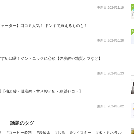
4
更新日:2024/11/19
ォーター】口コミ人気！ ドンキで買えるものも！
5
更新日:2024/10/28
すめ10選！ジントニックに必須【強炭酸や糖質オフなど】
更新日:2024/10/23
選【強炭酸・微炭酸・甘さ控えめ・糖質ゼロ・】
更新日:2024/10/02
話題のタグ
料
#コーヒー飲料
#炭酸水
#お酒
#ウイスキー
#水・ミネラル