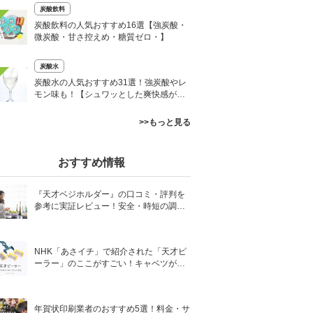
炭酸飲料
炭酸飲料の人気おすすめ16選【強炭酸・
微炭酸・甘さ控えめ・糖質ゼロ・】
炭酸水
炭酸水の人気おすすめ31選！強炭酸やレ
モン味も！【シュワッとした爽快感がお
いしい】
>>もっと見る
おすすめ情報
『天才ベジホルダー』の口コミ・評判を
参考に実証レビュー！安全・時短の調理
サポートアイテム！
NHK「あさイチ」で紹介された「天才ピ
ーラー」のここがすごい！キャベツがほ
わほわ4枚刃ピーラーの魅力に迫る！
年賀状印刷業者のおすすめ5選！料金・サ