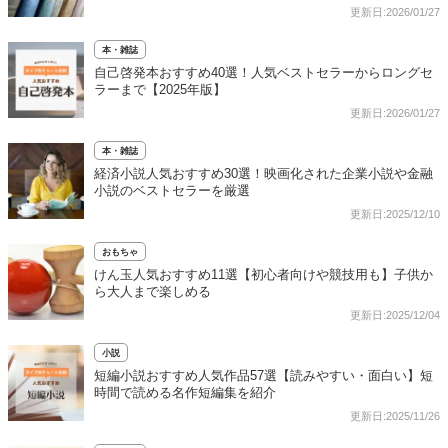
更新日:2026/01/27
本・雑誌
自己啓発本おすすめ40選！人気ベストセラーからロングセ
ラーまで【2025年版】
更新日:2026/01/27
本・雑誌
経済小説人気おすすめ30選！映画化された企業小説や金融
小説のベストセラーを厳選
更新日:2025/12/10
おもちゃ
けん玉人気おすすめ11選【初心者向けや競技用も】子供か
ら大人まで楽しめる
更新日:2025/12/04
小説
短編小説おすすめ人気作品57選【読みやすい・面白い】短
時間で読める名作短編集を紹介
更新日:2025/11/26