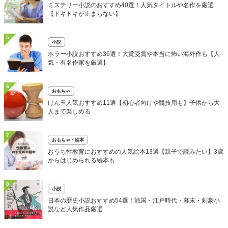
ミステリー小説のおすすめ40選！人気タイトルや名作を厳選
【ドキドキが止まらない】
5
小説
ホラー小説おすすめ36選！大賞受賞や本当に怖い海外作も【人
気・有名作家を厳選】
6
おもちゃ
けん玉人気おすすめ11選【初心者向けや競技用も】子供から大
人まで楽しめる
7
おもちゃ・絵本
おうち性教育におすすめの人気絵本13選【親子で読みたい】3歳
からはじめられる絵本も
8
小説
日本の歴史小説おすすめ54選！戦国・江戸時代・幕末・剣豪小
説など人気作品厳選