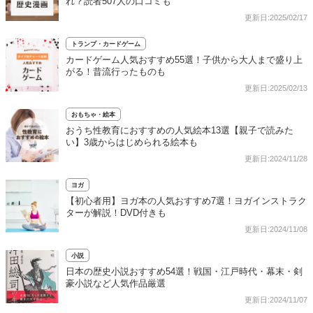
れ？読者507人の口コミも
更新日:2025/02/17
トランプ・カードゲーム
カードゲーム人気おすすめ55選！子供から大人まで盛り上
がる！昔流行ったものも
更新日:2025/02/13
おもちゃ・絵本
おうち性教育におすすめの人気絵本13選【親子で読みた
い】3歳からはじめられる絵本も
更新日:2024/11/28
ヨガ
【初心者用】ヨガ本の人気おすすめ7選！ヨガインストラク
ターが解説！DVD付きも
更新日:2024/11/08
小説
日本の歴史小説おすすめ54選！戦国・江戸時代・幕末・剣
豪小説など人気作品厳選
更新日:2024/11/07