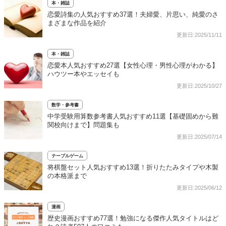
本・雑誌
恋愛詩集の人気おすすめ37選！夫婦愛、片思い、純愛のさ
まざまな作品を紹介
更新日:2025/11/11
本・雑誌
恋愛本人気おすすめ27選【女性心理・男性心理がわかる】
ハウツー本やエッセイも
更新日:2025/10/27
数学・参考書
中学受験用算数参考書人気おすすめ11選【基礎固めから難
関校向けまで】問題集も
更新日:2025/07/14
テーブルゲーム
将棋盤セット人気おすすめ13選！折りたたみタイプや木製
の本格派まで
更新日:2025/06/12
漫画
歴史漫画おすすめ77選！勉強になる傑作人気タイトルはど