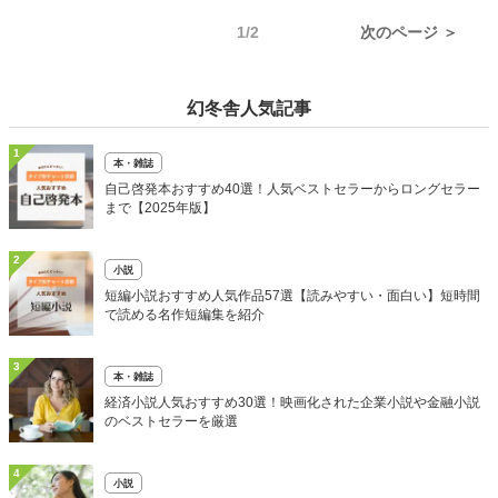
1/2
次のページ ＞
幻冬舎人気記事
1
本・雑誌
自己啓発本おすすめ40選！人気ベストセラーからロングセラー
まで【2025年版】
2
小説
短編小説おすすめ人気作品57選【読みやすい・面白い】短時間
で読める名作短編集を紹介
3
本・雑誌
経済小説人気おすすめ30選！映画化された企業小説や金融小説
のベストセラーを厳選
4
小説