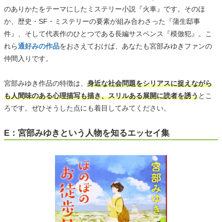
のありかたをテーマにしたミステリー小説『火車』です。そのほ
か、歴史・SF・ミステリーの要素が組み合わさった『蒲生邸事
件』、そして代表作のひとつである長編サスペンス『模倣犯』。こ
れら
通好みの作品
をおさえておけば、あなたも宮部みゆきファンの
仲間入りです。
宮部みゆき作品の特徴は、
身近な社会問題をシリアスに捉えながら
も人間味のある心理描写も描き、スリルある展開に読者を誘う
とこ
ろです。ぜひそうした点にも着目してみてください。
E：宮部みゆきという人物を知るエッセイ集