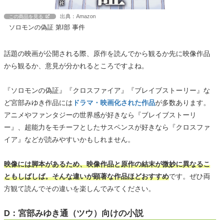
出典：Amazon
この商品を見る
ソロモンの偽証 第I部 事件
話題の映画が公開される際、原作を読んでから観るか先に映像作品
から観るか、意見が分かれるところですよね。
『ソロモンの偽証』『クロスファイア』『ブレイブストーリー』な
ど宮部みゆき作品には
ドラマ・映画化された作品
が多数あります。
アニメやファンタジーの世界感が好きなら『ブレイブストーリ
ー』、超能力をモチーフとしたサスペンスが好きなら『クロスファ
イア』などが読みやすいかもしれません。
映像には脚本があるため、映像作品と原作の結末が微妙に異なるこ
ともしばしば。そんな違いが顕著な作品ほどおすすめ
です。ぜひ両
方観て読んでその違いを楽しんでみてください。
D：宮部みゆき通（ツウ）向けの小説