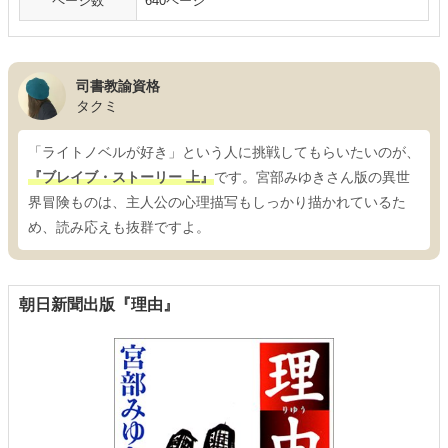
ページ数
640ページ
司書教諭資格
タクミ
「ライトノベルが好き」という人に挑戦してもらいたいのが、
『ブレイブ・ストーリー 上』
です。宮部みゆきさん版の異世
界冒険ものは、主人公の心理描写もしっかり描かれているた
め、読み応えも抜群ですよ。
朝日新聞出版『理由』