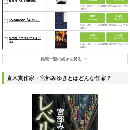
Amazon
楽天市場
集英社『地下街の雨』
※各社通販サイトの 2024年10月21日時点 での税
込価格
616円
616円
Amazon
楽天市場
KADOKAWA『あやし』
※各社通販サイトの 2024年10月17日時点 での税
込価格
814円
814円
光文社『クロスファイア
Amazon
楽天市場
上』
※各社通販サイトの 2024年10月21日時点 での税
込価格
比較一覧の続きを見る
直木賞作家・宮部みゆきとはどんな作家？