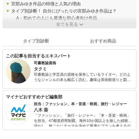
▼
宮部みゆき作品の特徴と人気の理由
▼
タイプ別診断！ 自分にぴったりの宮部みゆき作品は？
A：初めての人にも最適な初心者向け作品
全てを見る
タイプ別診断
おすすめ商品
この記事を担当するエキスパート
司書教諭資格
タクミ
司書教諭と学芸員の資格を保有しているライター。どのよ
うなジャンルの本も幅広く読む。趣味は美術館巡りと図書
館通い。コーヒーを飲みながら、一人でゆっくり読書する
のが好き。いつか海外の美術館に行ってみたい。
マイナビおすすめナビ編集部
担当：ファッション、本・音楽・映画、旅行・レジャー
八木 葵
「ファッション」「旅行・レジャー」「本・音楽・映画」
を担当。47都道府県制覇、海外10か国以上を旅した経験を
活かし、旅ごとにテーマを決めて最適なプランを考えるの
が得意。また、アパレルショップでの販売経験もあり。誰
でも手軽に楽しめるプチプラとトレンドを取り入れたコー