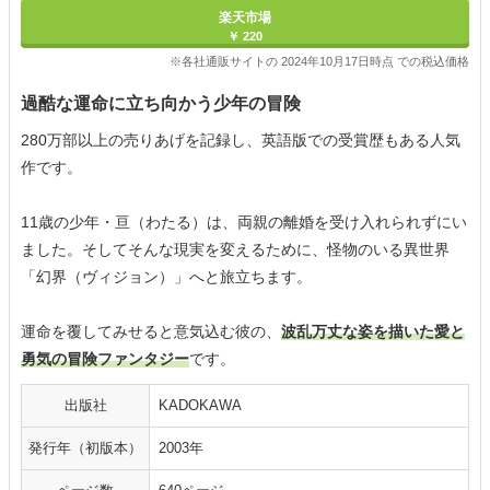
楽天市場
￥ 220
※各社通販サイトの 2024年10月17日時点 での税込価格
過酷な運命に立ち向かう少年の冒険
280万部以上の売りあげを記録し、英語版での受賞歴もある人気
作です。
11歳の少年・亘（わたる）は、両親の離婚を受け入れられずにい
ました。そしてそんな現実を変えるために、怪物のいる異世界
「幻界（ヴィジョン）」へと旅立ちます。
運命を覆してみせると意気込む彼の、
波乱万丈な姿を描いた愛と
勇気の冒険ファンタジー
です。
出版社
KADOKAWA
発行年（初版本）
2003年