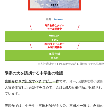
出典：
Amazon
毎日お得なタイム
セール開催中
Amazon
￥660
24時間タイムセー
ル毎日開催中
楽天市場
￥ 660
※各社通販サイトの 2024年10月17日時点 での税込価格
隣家の犬を誘拐する中学生の物語
宮部みゆきの記念すべきデビュー作
です。オール讀物推理小説新
人賞を受賞した表題作を含めて、合計5編の短編作品が収録され
ています。
表題作では、中学生・三田村誠が主人公。三田村一家は、念願の