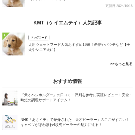
更新日:2024/10/16
KMT（ケイエムテイ）人気記事
1
ドッグフード
犬用ウェットフード人気おすすめ19選！缶詰やパウチなど【子
犬やシニア犬に】
>>もっと見る
おすすめ情報
『天才ベジホルダー』の口コミ・評判を参考に実証レビュー！安全・
時短の調理サポートアイテム！
NHK「あさイチ」で紹介された「天才ピーラー」のここがすごい！
キャベツがほわほわ4枚刃ピーラーの魅力に迫る！