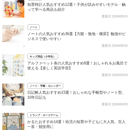
知育時計人気おすすめ12選！子供が読みやすいモデル・触
って学べる商品も紹介
更新日:2026/05/15
ノート
ノートの人気おすすめ36選【方眼・無地・横罫】勉強やビ
ジネスで使いやすい
更新日:2026/05/15
キッズ用品（小学生）
アルファベット表の人気おすすめ8選！おしゃれ＆お風呂で
使える【楽しく英語学習】
更新日:2026/04/24
ノート・手帳・カレンダー
日記帳人気おすすめ23選！おしゃれな手帳型やノート型、
10年日記も
更新日:2026/04/20
トランプ・カードゲーム
かるたおすすめ14選！幼児の知育や子どもに大人気、百人
一首・競技用に