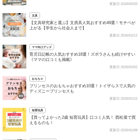
更新日:2026/04/20
文具
【文具研究家と選ぶ】文房具人気おすすめ49選！モチベが
上がる【学生から社会人まで】
更新日:2026/02/12
ママ向けグッズ
育児日記帳の人気おすすめ18選！ズボラさんも続けやすい
《ママの口コミも掲載》
更新日:2026/02/02
おもちゃ
プリンセスのおもちゃおすすめ10選！トイザらスで人気の
ディズニープリンセスも
更新日:2026/01/22
知育玩具
【買ってよかった2歳 知育玩具】口コミ人気！ 西松屋で買
えるものも！
更新日:2026/01/08