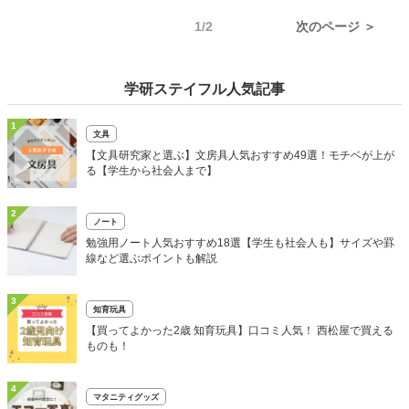
1/2
次のページ ＞
学研ステイフル人気記事
1
文具
【文具研究家と選ぶ】文房具人気おすすめ49選！モチベが上が
る【学生から社会人まで】
2
ノート
勉強用ノート人気おすすめ18選【学生も社会人も】サイズや罫
線など選ぶポイントも解説
3
知育玩具
【買ってよかった2歳 知育玩具】口コミ人気！ 西松屋で買える
ものも！
4
マタニティグッズ