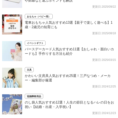
や罫線など選ぶポイントも解説
更新日:2025/09/22
おもちゃ（ベビー用）
電車おもちゃ人気おすすめ13選【親子で楽しく遊べる】1
歳・2歳児の知育にも
更新日:2025/08/18
イベントギフト
バースデーカード人気おすすめ11選【おしゃれ・面白いカ
ードも】手作りする方法も紹介
更新日:2025/03/15
文具
かわいい文房具人気おすすめ25選！三戸なつめ・メーカ
ー・編集部が厳選
更新日:2024/12/25
冠婚葬祭用品
のし袋人気おすすめ12選！人生の節目となるハレの日をお
祝い【結婚・出産・入学祝い】
更新日:2024/12/23