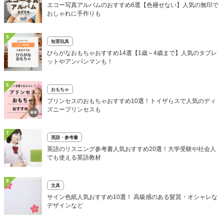
エコー写真アルバムのおすすめ6選【色褪せない】人気の無印で
おしゃれに手作りも
5
知育玩具
ひらがなおもちゃおすすめ14選【1歳～4歳まで】人気のタブレ
ットやアンパンマンも！
6
おもちゃ
プリンセスのおもちゃおすすめ10選！トイザらスで人気のディ
ズニープリンセスも
7
英語・参考書
英語のリスニング参考書人気おすすめ20選！大学受験や社会人
でも使える英語教材
8
文具
サイン色紙人気おすすめ10選！ 高級感のある髪質・オシャレな
デザインなど