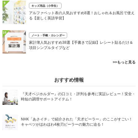
9
キッズ用品（小学生）
アルファベット表の人気おすすめ8選！おしゃれ＆お風呂で使え
る【楽しく英語学習】
10
ノート・手帳・カレンダー
家計簿人気おすすめ38選【手書きで記録】レシート貼るだけ＆
項目シンプルタイプなど
>>もっと見る
おすすめ情報
『天才ベジホルダー』の口コミ・評判を参考に実証レビュー！安全・
時短の調理サポートアイテム！
NHK「あさイチ」で紹介された「天才ピーラー」のここがすごい！
キャベツがほわほわ4枚刃ピーラーの魅力に迫る！