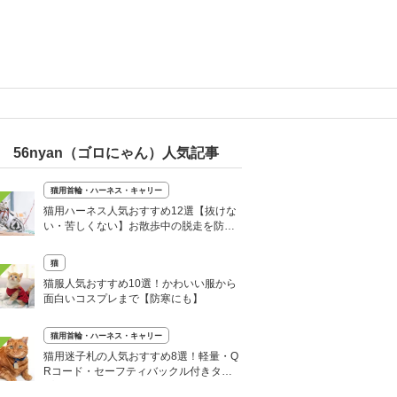
56nyan（ゴロにゃん）人気記事
猫用首輪・ハーネス・キャリー
猫用ハーネス人気おすすめ12選【抜けな
い・苦しくない】お散歩中の脱走を防止
に
猫
猫服人気おすすめ10選！かわいい服から
面白いコスプレまで【防寒にも】
猫用首輪・ハーネス・キャリー
猫用迷子札の人気おすすめ8選！軽量・Q
Rコード・セーフティバックル付きタイ
プも