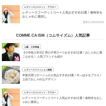
レディースジャケット・アウター
レディースフーデットコート人気おすすめ11選！春秋冬を
おしゃれに着回し
更新日:2024/10/15
COMME CA ISM（コムサイズム）人気記事
1
入園・入学準備
【小学校入学式】男の子用スーツおすすめ12選！おしゃれに着
こなせる！ 人気ブランドも紹介
2
レディースファッション雑貨
卒業式用コサージュの人気おすすめ13選！今っぽさをプラス！
上品でおしゃれなデザイン
3
レディースジャケット・アウター
レディースフーデットコート人気おすすめ11選！春秋冬をおし
ゃれに着回し