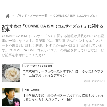
ブランド・メーカー一覧
COMME CA ISM（コムサイズム）
おすすめの「COMME CA ISM（コムサイズム）」に関する
記事
COMME CA ISM（コムサイズム）に関する情報が掲載されている記
事の一覧になります。各記事では、商品選びのポイントをエキスパ
ートや編集部が詳しく解説、おすすめ商品や口コミも紹介していま
す。COMME CA ISM（コムサイズム）の商品を探している方は、ぜ
ひ記事を参考にしてください。
レディースファッション雑貨
卒業式用コサージュの人気おすすめ13選！今っぽさをプラ
ス！上品でおしゃれなデザイン
更新日:2026/04/17
入園・入学準備
【小学校入学式】男の子用スーツおすすめ12選！おしゃれ
に着こなせる！ 人気ブランドも紹介
更新日:2026/03/03