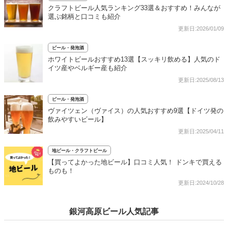
クラフトビール人気ランキング33選＆おすすめ！みんなが
選ぶ銘柄と口コミも紹介
更新日:2026/01/09
ビール・発泡酒
ホワイトビールおすすめ13選【スッキリ飲める】人気のド
イツ産やベルギー産も紹介
更新日:2025/08/13
ビール・発泡酒
ヴァイツェン（ヴァイス）の人気おすすめ9選【ドイツ発の
飲みやすいビール】
更新日:2025/04/11
地ビール・クラフトビール
【買ってよかった地ビール】口コミ人気！ ドンキで買える
ものも！
更新日:2024/10/28
銀河高原ビール人気記事