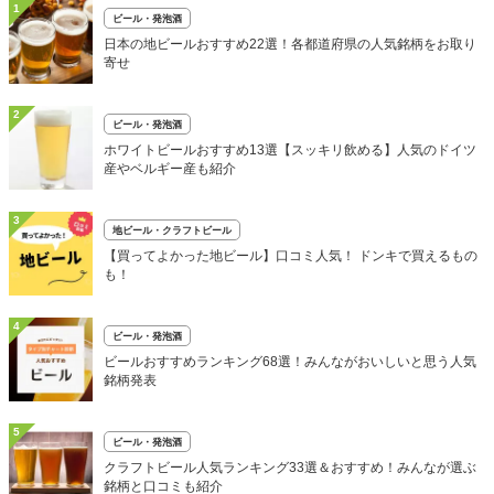
1
ビール・発泡酒
日本の地ビールおすすめ22選！各都道府県の人気銘柄をお取り
寄せ
2
ビール・発泡酒
ホワイトビールおすすめ13選【スッキリ飲める】人気のドイツ
産やベルギー産も紹介
3
地ビール・クラフトビール
【買ってよかった地ビール】口コミ人気！ ドンキで買えるもの
も！
4
ビール・発泡酒
ビールおすすめランキング68選！みんながおいしいと思う人気
銘柄発表
5
ビール・発泡酒
クラフトビール人気ランキング33選＆おすすめ！みんなが選ぶ
銘柄と口コミも紹介