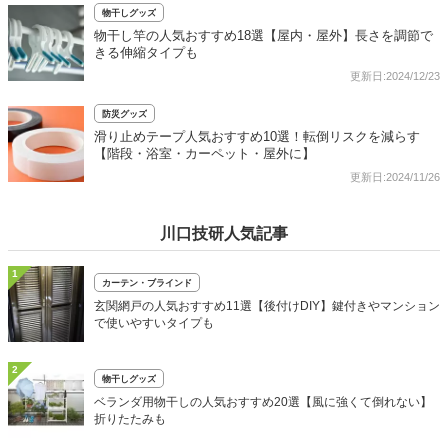
物干しグッズ
物干し竿の人気おすすめ18選【屋内・屋外】長さを調節で
きる伸縮タイプも
更新日:2024/12/23
防災グッズ
滑り止めテープ人気おすすめ10選！転倒リスクを減らす
【階段・浴室・カーペット・屋外に】
更新日:2024/11/26
川口技研人気記事
1
カーテン・ブラインド
玄関網戸の人気おすすめ11選【後付けDIY】鍵付きやマンション
で使いやすいタイプも
2
物干しグッズ
ベランダ用物干しの人気おすすめ20選【風に強くて倒れない】
折りたたみも