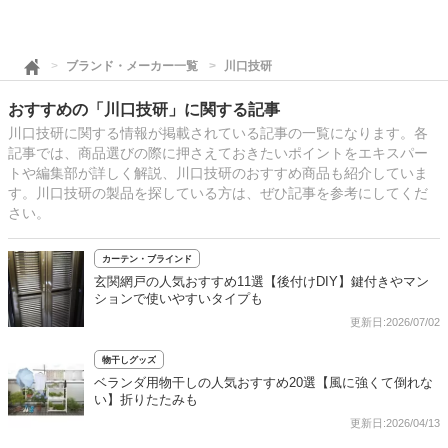
ブランド・メーカー一覧
川口技研
おすすめの「川口技研」に関する記事
川口技研に関する情報が掲載されている記事の一覧になります。各
記事では、商品選びの際に押さえておきたいポイントをエキスパー
トや編集部が詳しく解説、川口技研のおすすめ商品も紹介していま
す。川口技研の製品を探している方は、ぜひ記事を参考にしてくだ
さい。
カーテン・ブラインド
玄関網戸の人気おすすめ11選【後付けDIY】鍵付きやマン
ションで使いやすいタイプも
更新日:2026/07/02
物干しグッズ
ベランダ用物干しの人気おすすめ20選【風に強くて倒れな
い】折りたたみも
更新日:2026/04/13