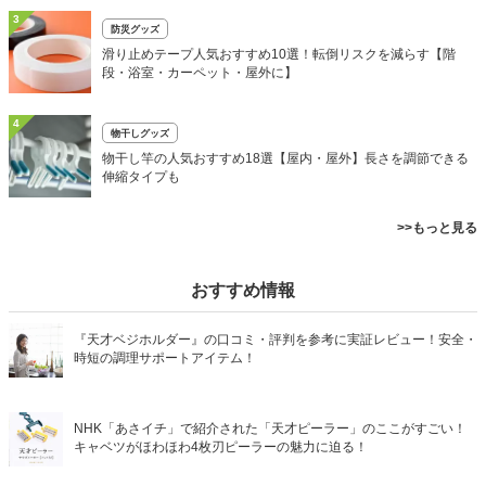
3
防災グッズ
滑り止めテープ人気おすすめ10選！転倒リスクを減らす【階
段・浴室・カーペット・屋外に】
4
物干しグッズ
物干し竿の人気おすすめ18選【屋内・屋外】長さを調節できる
伸縮タイプも
>>もっと見る
おすすめ情報
『天才ベジホルダー』の口コミ・評判を参考に実証レビュー！安全・
時短の調理サポートアイテム！
NHK「あさイチ」で紹介された「天才ピーラー」のここがすごい！
キャベツがほわほわ4枚刃ピーラーの魅力に迫る！