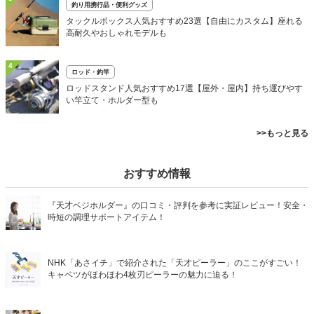
釣り用携行品・便利グッズ
タックルボックス人気おすすめ23選【自由にカスタム】座れる
高耐久やおしゃれモデルも
4
ロッド・釣竿
ロッドスタンド人気おすすめ17選【屋外・屋内】持ち運びやす
い竿立て・ホルダー型も
>>もっと見る
おすすめ情報
『天才ベジホルダー』の口コミ・評判を参考に実証レビュー！安全・
時短の調理サポートアイテム！
NHK「あさイチ」で紹介された「天才ピーラー」のここがすごい！
キャベツがほわほわ4枚刃ピーラーの魅力に迫る！