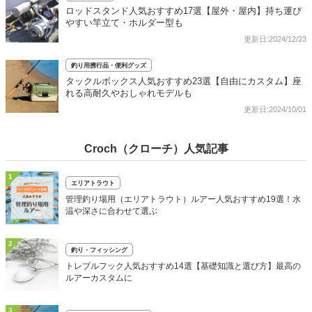
ロッドスタンド人気おすすめ17選【屋外・屋内】持ち運び
やすい竿立て・ホルダー型も
更新日:2024/12/23
釣り用携行品・便利グッズ
タックルボックス人気おすすめ23選【自由にカスタム】座
れる高耐久やおしゃれモデルも
更新日:2024/10/01
Croch（クローチ）人気記事
1
エリアトラウト
管理釣り場用（エリアトラウト）ルアー人気おすすめ19選！水
温や深さに合わせて選ぶ
2
釣り・フィッシング
トレブルフック人気おすすめ14選【基礎知識と選び方】最高の
ルアーカスタムに
3